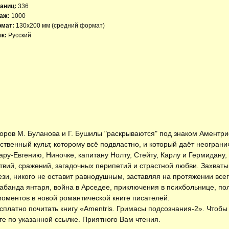
аниц:
336
аж:
1000
рмат:
130х200 мм (средний формат)
к:
Русский
оров М. Буланова и Г. Бушилы "раскрываются" под знаком Аментри
твенный культ, которому всё подвластно, и который даёт неограни
ру-Евгению, Ниночке, капитану Нолту, Стейту, Карлу и Гермидану,
вий, сражений, загадочных перипетий и страстной любви. Захват
зи, никого не оставит равнодушным, заставляя на протяжении все
абанда янтаря, война в Арседее, приключения в психбольнице, пол
оментов в новой романтической книге писателей.
есплатно
почитать книгу «Amentris. Гримасы подсознания-2»
. Чтобы
е по указанной ссылке. Приятного Вам чтения.