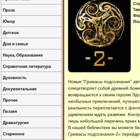
Стр
Проза
Тир
Фо
Юмор
Язы
Детское
Дом и семья
Наука, Образование
Справочная литература
Духовность
Новые "Гримасы подсознания" авт
Документальная
олицетворяет собой древний божес
возвращаются к своим героям Эдга
Прочее
необычных приключений, путешест
реальность переплетается с фэнте
Поэзия
удивлением ждать развязки. Контр
лишь небольшой перечень ярких м
Драматургия
В нашей библиотеке вы можете б
Старинное
Гримасы подсознания-2» перейдит