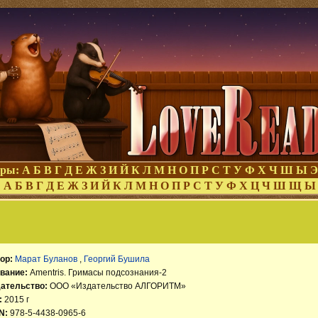
оры:
А
Б
В
Г
Д
Е
Ж
З
И
Й
К
Л
М
Н
О
П
Р
С
Т
У
Ф
Х
Ч
Ш
Ы
Э
:
А
Б
В
Г
Д
Е
Ж
З
И
Й
К
Л
М
Н
О
П
Р
С
Т
У
Ф
Х
Ц
Ч
Ш
Щ
Ы
ор:
Марат Буланов
,
Георгий Бушила
вание:
Amentris. Гримасы подсознания-2
ательство:
ООО «Издательство АЛГОРИТМ»
:
2015 г
N:
978-5-4438-0965-6