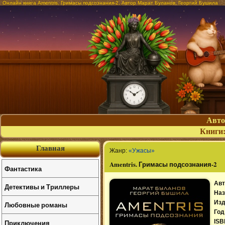
Онлайн книга Amentris. Гримасы подсознания-2. Автор Марат Буланов, Георгий Бушила
Авт
Книги
Главная
Жанр:
«Ужасы»
Amentris. Гримасы подсознания-2
Фантастика
Авт
Детективы и Триллеры
Наз
Изд
Любовные романы
Год
Приключения
ISB