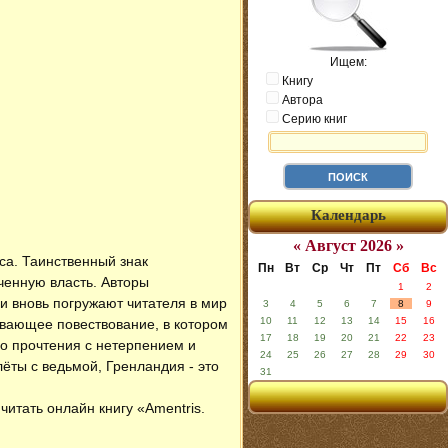
Ищем:
Книгу
Автора
Серию книг
Календарь
« Август 2026 »
са. Таинственный знак
Пн
Вт
Ср
Чт
Пт
Сб
Вс
ченную власть. Авторы
1
2
 и вновь погружают читателя в мир
3
4
5
6
7
8
9
10
11
12
13
14
15
16
ывающее повествование, в котором
17
18
19
20
21
22
23
го прочтения с нетерпением и
24
25
26
27
28
29
30
ёты с ведьмой, Гренландия - это
31
 читать онлайн книгу «Amentris.