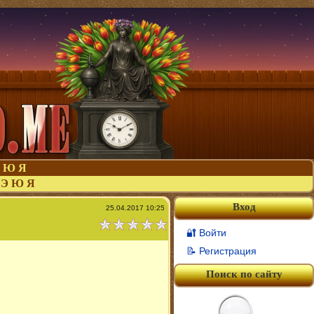
Ю
Я
Э
Ю
Я
Вход
25.04.2017 10:25
🔐 Войти
📝 Регистрация
Поиск по сайту