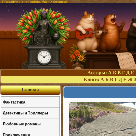
Биография и книги автора Мари Хермансон
Авторы:
А
Б
В
Г
Д
Е
Книги:
А
Б
В
Г
Д
Е
Ж
Главная
Фантастика
Детективы и Триллеры
Любовные романы
Приключения