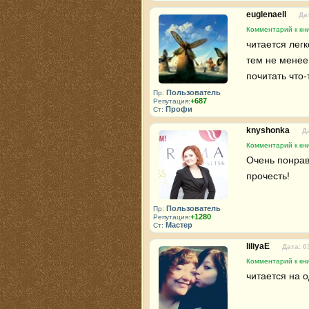
euglenaell
Да
Комментарий к кни
читается легк
тем не менее 
почитать что
Пользователь
Пр:
+687
Репутация:
Профи
Ст:
knyshonka
Д
Комментарий к кни
Очень понрав
прочесть!
Пользователь
Пр:
+1280
Репутация:
Мастер
Ст:
liliyaE
Дата: 0
Комментарий к кни
читается на о