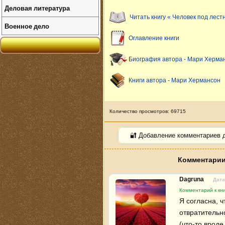
Деловая литература
Читать книгу « Человек под лест
Военное дело
Оглавление книги
Биография автора - Мари Херма
Книги автора - Мари Хермансон
Количество просмотров: 69715
🔐 Добавление комментариев 
Комментарии
Dagruna
Дата
Комментарий к кни
Я согласна, ч
отвратительно
(что-то вроде