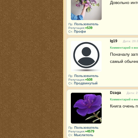
Довольно инт
Пользователь
Пр:
+539
Репутация:
Профи
Ст:
Ig19
Дата: 20.
Комментарий к кни
Поначалу зат
самый обычны
Пользователь
Пр:
+508
Репутация:
Продвинутый
Ст:
Dzaga
Дата: 2
Комментарий к кни
Книга очень 
Пользователь
Пр:
+4579
Репутация:
Мыслитель
Ст: