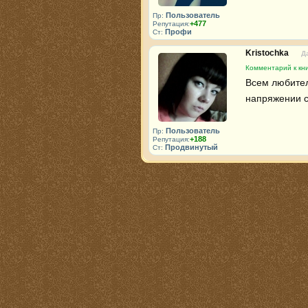
Пользователь
Пр:
+477
Репутация:
Профи
Ст:
Kristochka
Д
Комментарий к кни
Всем любител
напряжении с
Пользователь
Пр:
+188
Репутация:
Продвинутый
Ст: