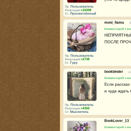
Пользователь
Пр:
+16208
Репутация:
Просветлённый
Ст:
moni_fiama
Д
Комментарий к кни
НЕПРИЯТНЫЕ
ПОСЛЕ ПРОЧ
Пользователь
Пр:
+2738
Репутация:
Гуру
Ст:
bookbinder
Д
Комментарий к кни
Если рассказ 
и чуда ждать 
Пользователь
Пр:
+4356
Репутация:
Мыслитель
Ст:
BookLover_13
Комментарий к кни