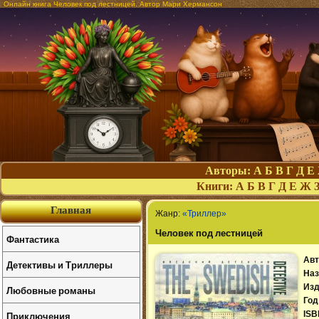
Онлайн книга Человек под лестницей. Автор Мари Хермансон
Авторы:
А
Б
В
Г
Д
Е
Книги:
А
Б
В
Г
Д
Е
Ж
Главная
Жанр:
«Триллер»
Человек под лестницей
Фантастика
Авт
Детективы и Триллеры
Наз
Изд
Любовные романы
Год
Приключения
ISB