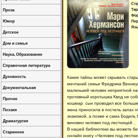
Стр
Проза
Тир
Фо
Юмор
Пер
Язы
Детское
Дом и семья
Наука, Образование
Справочная литература
Духовность
Какие тайны может скрывать стар
мечтаний семьи Фредрика Веннеуса
Документальная
маленький человек неприятной на
противный коротышка Квод не соб
Прочее
кошмар: сын проводил все больше 
Поэзия
жена приносила в постель запах п
знакомой, а позже и сама Бодиль 
Драматургия
виновен человек под лестницей…
В нашей библиотеке вы можете б
Старинное
онлайн книгу «Человек под лестни