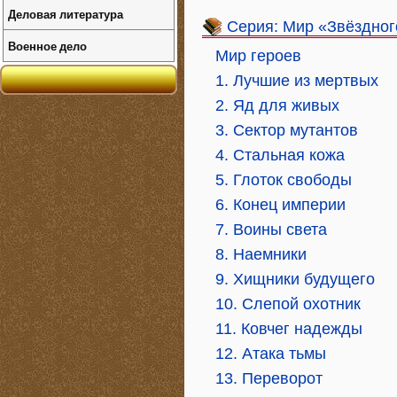
Деловая литература
Серия: Мир «Звёздног
Военное дело
Мир героев
1. Лучшие из мертвых
2. Яд для живых
3. Сектор мутантов
4. Стальная кожа
5. Глоток свободы
6. Конец империи
7. Воины света
8. Наемники
9. Хищники будущего
10. Слепой охотник
11. Ковчег надежды
12. Атака тьмы
13. Переворот