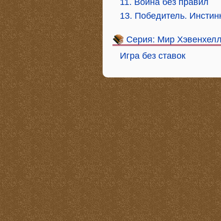
11. Война без правил
13. Победитель. Инстин
Серия: Мир Хэвенхел
Игра без ставок