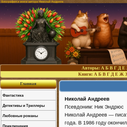
Биография и книги автора Николай Андреев
Авторы:
А
Б
В
Г
Д
Е
Книги:
А
Б
В
Г
Д
Е
Ж
Главная
Фантастика
Николай Андреев
Детективы и Триллеры
Псевдоним: Ник Эндрюс
Николай Андреев — писат
Любовные романы
года. В 1986 году оконч
Приключения