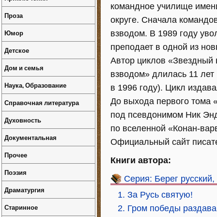
командное училище имени
Проза
округе. Сначала командо
Юмор
взводом. В 1989 году ув
преподает в одной из нов
Детское
Автор циклов «Звездный 
Дом и семья
взводом» длилась 11 лет
Наука, Образование
в 1996 году). Цикл издав
До выхода первого тома 
Справочная литература
под псевдонимом Ник Энд
Духовность
по вселенной «Конан-вар
Документальная
Официальный сайт писателя
Прочее
Книги автора:
Поэзия
Серия: Берег русский,
Драматургия
1. За Русь святую!
Старинное
2. Гром победы раздава