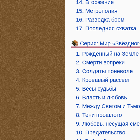
14. Вторжение
15. Метрополия
16. Разведка боем
17. Последняя схватка
Серия: Мир «Звёздног
1. Рожденный на Земле
2. Смерти вопреки
3. Солдаты поневоле
4. Кровавый рассвет
5. Весы судьбы
6. Власть и любовь
7. Между Светом и Тьм
8. Тени прошлого
9. Любовь, несущая сме
10. Предательство