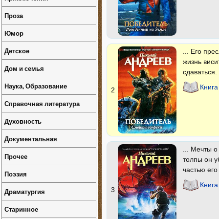
Проза
Юмор
Детское
... Его пр
жизнь виси
Дом и семья
сдаваться.
Наука, Образование
Книга
2
Справочная литература
Духовность
Документальная
... Мечты 
Прочее
толпы он у
частью его
Поэзия
Книга
3
Драматургия
Старинное