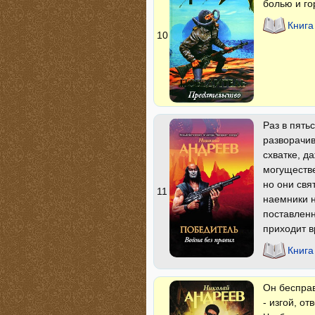
болью и го
Книга
10
Раз в пять
разворачив
схватке, д
могуществе
но они свя
11
наемники 
поставленн
приходит в
Книга
Он бесправ
- изгой, от