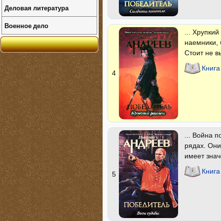
Деловая литература
Военное дело
... Хрупки
наемники, 
Стоит не в
Книга
4
... Война 
рядах. Они
имеет знач
Книга
5