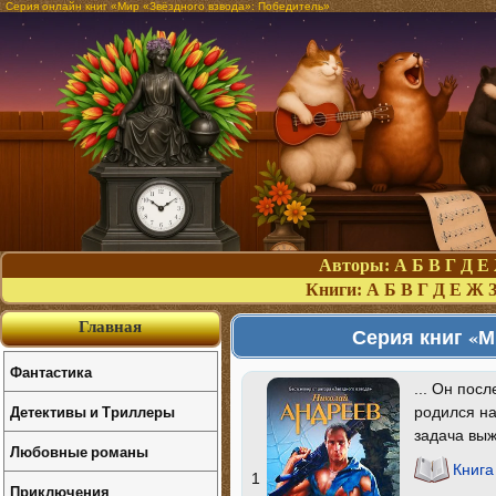
Серия онлайн книг «Мир «Звёздного взвода»: Победитель»
Авторы:
А
Б
В
Г
Д
Е
Книги:
А
Б
В
Г
Д
Е
Ж
Главная
Серия книг «М
Фантастика
... Он пос
Детективы и Триллеры
родился на
задача выж
Любовные романы
Книга
1
Приключения