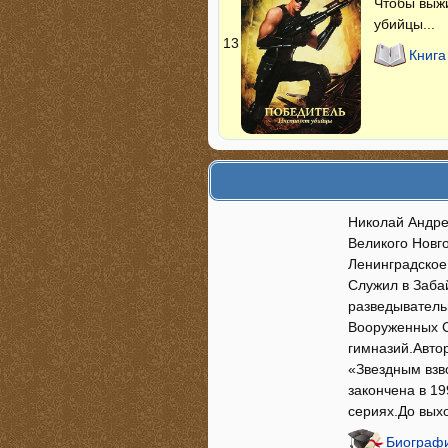
Чтобы выжи
убийцы...
13
Книга
Николай Андре
Великого Новго
Ленинградское
Служил в Заба
разведыватель
Вооруженных С
гимназий.Авто
«Звездным взв
закончена в 19
сериях.До вых
Биографи