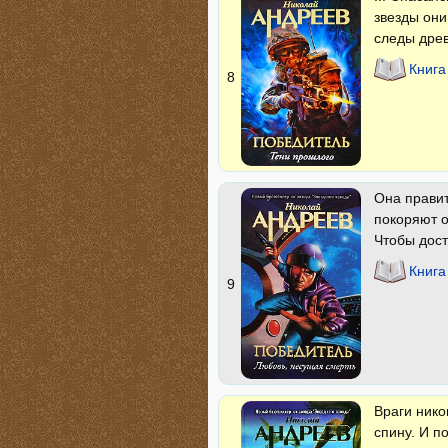
звезды он
следы древ
Книга
8
Она прави
покоряют о
Чтобы дост
Книга
9
Враги нико
спину. И п