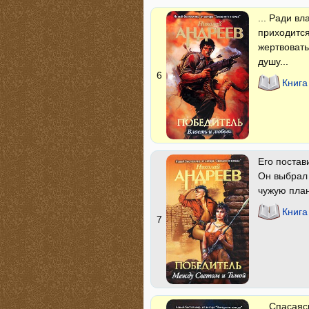
... Ради в
приходится
жертвовать
душу...
6
Книга
Его постав
Он выбрал 
чужую план
Книга
7
... Спасая