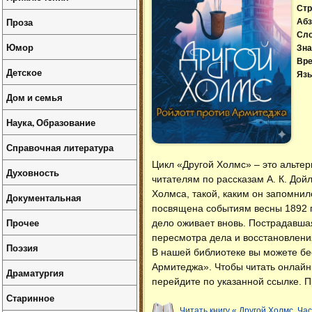
Стр
Проза
Абз
Сл
Юмор
Зна
Вре
Детское
Язы
Дом и семья
Наука, Образование
Справочная литература
Цикл «Другой Холмс» – это альтер
Духовность
читателям по рассказам А. К. Дой
Холмса, такой, каким он запомнил
Документальная
посвящена событиям весны 1892 г
Прочее
дело оживает вновь. Пострадавша
пересмотра дела и восстановлени
Поэзия
В нашей библиотеке вы можете б
Армитеджа»
. Чтобы читать онлайн
Драматургия
перейдите по указанной ссылке. П
Старинное
Читать книгу « Другой Холмс. Ча