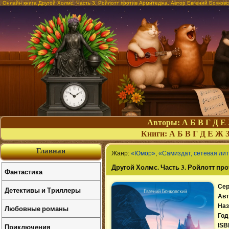
Онлайн книга Другой Холмс. Часть 3. Ройлотт против Армитеджа. Автор Евгений Бочковс
Авторы:
А
Б
В
Г
Д
Е
Книги:
А
Б
В
Г
Д
Е
Ж
Главная
Жанр:
«Юмор»
,
«Самиздат, сетевая ли
Другой Холмс. Часть 3. Ройлотт пр
Фантастика
Сер
Детективы и Триллеры
Авт
Наз
Любовные романы
Год
Приключения
ISB