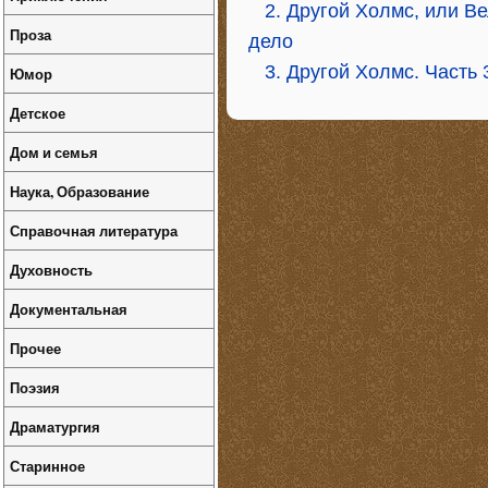
2. Другой Холмс, или В
Проза
дело
3. Другой Холмс. Часть
Юмор
Детское
Дом и семья
Наука, Образование
Справочная литература
Духовность
Документальная
Прочее
Поэзия
Драматургия
Старинное