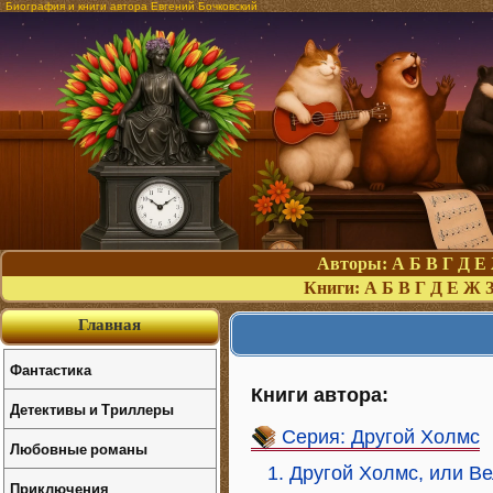
Биография и книги автора Евгений Бочковский
Авторы:
А
Б
В
Г
Д
Е
Книги:
А
Б
В
Г
Д
Е
Ж
Главная
Фантастика
Книги автора:
Детективы и Триллеры
Серия: Другой Холмс
Любовные романы
1. Другой Холмс, или В
Приключения