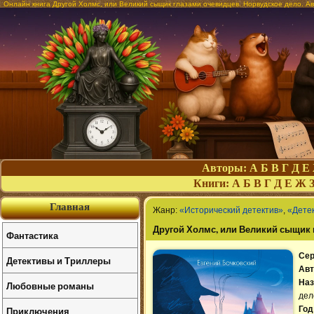
Онлайн книга Другой Холмс, или Великий сыщик глазами очевидцев. Норвудское дело. Ав
Авторы:
А
Б
В
Г
Д
Е
Книги:
А
Б
В
Г
Д
Е
Ж
Главная
Жанр:
«Исторический детектив»
,
«Дете
Другой Холмс, или Великий сыщик 
Фантастика
Сер
Детективы и Триллеры
Авт
Наз
Любовные романы
дел
Приключения
Год