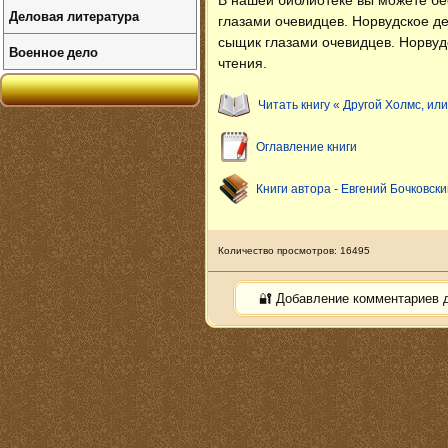
В нашей библиотеке вы можете б
Деловая литература
глазами очевидцев. Норвудское д
сыщик глазами очевидцев. Норвуд
Военное дело
чтения.
Читать книгу « Другой Холмс, ил
Оглавление книги
Книги автора - Евгений Бочковски
Количество просмотров: 16495
🔐 Добавление комментариев 