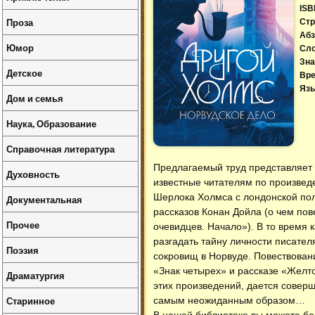
ISB
Проза
Стр
Абз
Юмор
Сл
Зна
Детское
Вре
Язы
Дом и семья
Наука, Образование
Справочная литература
Предлагаемый труд представляет 
Духовность
известные читателям по произвед
Шерлока Холмса с лондонской по
Документальная
рассказов Конан Дойла (о чем пов
Прочее
очевидцев. Начало»). В то время 
разгадать тайну личности писател
Поэзия
сокровищ в Норвуде. Повествован
«Знак четырех» и рассказе «Желт
Драматургия
этих произведений, дается соверш
Старинное
самым неожиданным образом…