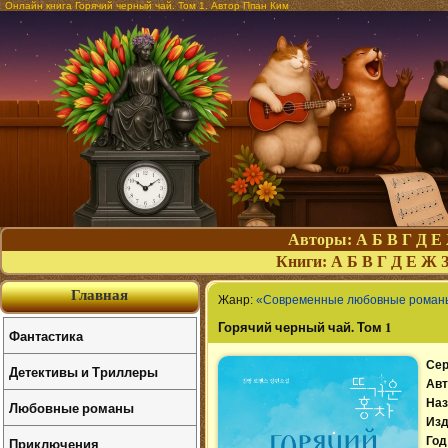
Онлайн книга Горячий черный чай. Том 1. Автор Ппан Ким
Авторы:
А
Б
В
Г
Д
Е
Книги:
А
Б
В
Г
Д
Е
Ж
Главная
Жанр:
«Современные любовные роман
Горячий черный чай. Том 1
Фантастика
Сер
Детективы и Триллеры
Авт
Наз
Любовные романы
Изд
Приключения
Год