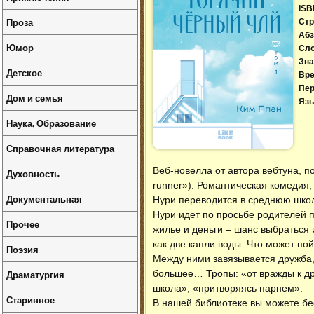
ISB
Проза
Стр
Абз
Юмор
Сл
Зна
Детское
Вре
Пер
Дом и семья
Язы
Наука, Образование
Справочная литература
Веб-новелла от автора вебтуна, п
Духовность
runner»). Романтическая комедия
Документальная
Нури переводится в среднюю школ
Нури идет по просьбе родителей п
Прочее
жилье и деньги – шанс выбраться 
как две капли воды. Что может пой
Поэзия
Между ними завязывается дружба,
большее… Тропы: «от вражды к др
Драматургия
школа», «притворяясь парнем».
Старинное
В нашей библиотеке вы можете б