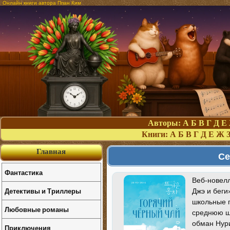
Онлайн книги автора Ппан Ким
Авторы:
А
Б
В
Г
Д
Е
Книги:
А
Б
В
Г
Д
Е
Ж
Главная
Се
Фантастика
Веб-новелл
Детективы и Триллеры
Джэ и беги
школьные г
Любовные романы
среднюю шк
обман Нури
Приключения