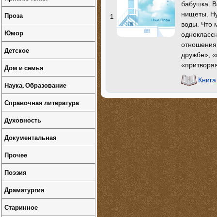
бабушка. В
нищеты. Ну
Проза
1
воды. Что 
Юмор
одноклассн
отношения
Детское
дружбе», «
«притворя
Дом и семья
Книга
Наука, Образование
Справочная литература
Духовность
Документальная
Прочее
Поэзия
Драматургия
Старинное