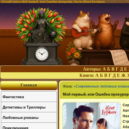
Онлайн книга Мой первый, или Ошибка прокурора. Автор Юлия Бузакина
Авторы:
А
Б
В
Г
Д
Е
Книги:
А
Б
В
Г
Д
Е
Ж
Главная
Жанр:
«Современные любовные роман
Мой первый, или Ошибка прокурор
Фантастика
Сер
Детективы и Триллеры
Авт
Наз
Любовные романы
Стр
Приключения
Абз