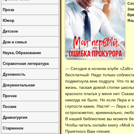
Сл
Проза
Зна
Вре
Юмор
Язы
Детское
Дом и семья
Наука, Образование
Справочная литература
— Сегодня в ночном клубе «Zafir»
Духовность
бесплатный. Надо только соблюсти
подмигнула мне подруга. Что-то в
Документальная
жизнь, таская домой стопки школь
красного платья у меня нет. Сказа
Прочее
никогда не было. Но если Лера и 
Поэзия
глупости какие, Настя! — Лера с 
остросюжетно, криминально, любов
Драматургия
В нашей библиотеке вы можете б
Чтобы читать онлайн книгу «Мой 
Старинное
Приятного Вам чтения.