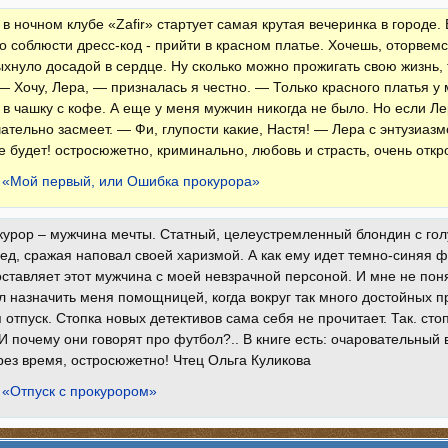
в ночном клубе «Zafir» стартует самая крутая вечеринка в городе.
о соблюсти дресс-код - прийти в красном платье. Хочешь, оторвем
ыхнуло досадой в сердце. Ну сколько можно прожигать свою жизнь,
— Хочу, Лера, — призналась я честно. — Только красного платья у 
 в чашку с кофе. А еще у меня мужчин никогда не было. Но если Ле
ательно засмеет. — Фи, глупости какие, Настя! — Лера с энтузиаз
е будет! остросюжетно, криминально, любовь и страсть, очень отк
 «Мой первый, или Ошибка прокурора»
урор – мужчина мечты. Статный, целеустремленный блондин с гол
ед, сражая наповал своей харизмой. А как ему идет темно-синяя 
оставляет этот мужчина с моей невзрачной персоной. И мне не поня
л назначить меня помощницей, когда вокруг так много достойных п
 отпуск. Стопка новых детективов сама себя не прочитает. Так. стоп
И почему они говорят про футбол?.. В книге есть: очаровательный
рез время, остросюжетно! Чтец Ольга Куликова ‍‍
 «Отпуск с прокурором»