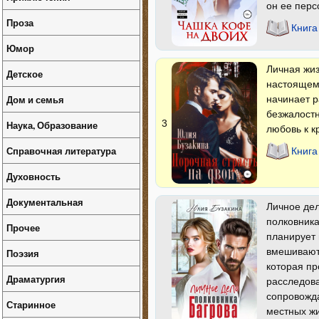
он ее перс
Проза
Книга
Юмор
Личная жиз
Детское
настоящем 
Дом и семья
начинает р
безжалостн
3
Наука, Образование
любовь к к
Справочная литература
Книга
Духовность
Документальная
Личное дел
полковника
Прочее
планирует 
вмешиваютс
Поэзия
которая пр
Драматургия
расследов
сопровожда
Старинное
местных жи