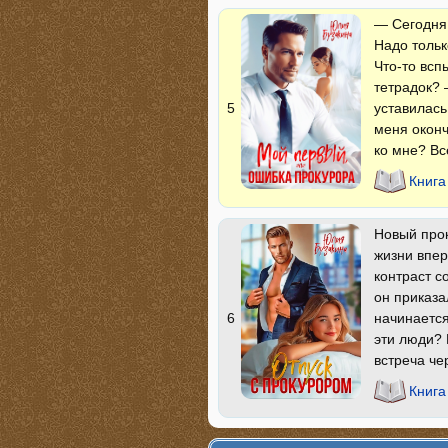
— Сегодня 
Надо тольк
Что-то всп
тетрадок? 
уставилась
5
меня оконч
ко мне? Вс
Книга
Новый прок
жизни впер
контраст с
он приказа
начинается
6
эти люди? 
встреча че
Книга