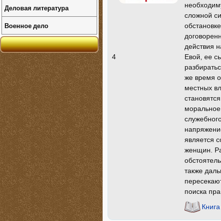
необходиму
Деловая литература
сложной си
Военное дело
обстановке
договоренн
действия н
Евой, ее с
4
разбиратьс
же время о
местных в
становятся
моральное 
служебного
напряжение
является с
женщин. Ра
обстоятель
также даль
пересекают
поиска пра
Книга