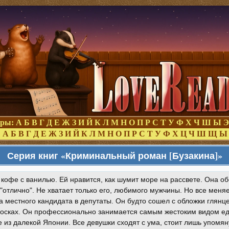
оры:
А
Б
В
Г
Д
Е
Ж
З
И
Й
К
Л
М
Н
О
П
Р
С
Т
У
Ф
Х
Ч
Ш
Ы
Э
:
А
Б
В
Г
Д
Е
Ж
З
И
Й
К
Л
М
Н
О
П
Р
С
Т
У
Ф
Х
Ц
Ч
Ш
Щ
Ы
Серия книг «Криминальный роман [Бузакина]»
кофе с ванилью. Ей нравится, как шумит море на рассвете. Она о
 "отлично". Не хватает только его, любимого мужчины. Но все меня
 местного кандидата в депутаты. Он будто сошел с обложки глянце
осках. Он профессионально занимается самым жестоким видом еди
из далекой Японии. Все девушки сходят с ума, стоит лишь упомяну