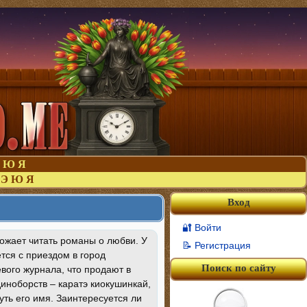
Ю
Я
Э
Ю
Я
Вход
🔐 Войти
божает читать романы о любви. У
📝 Регистрация
ется с приездом в город
Поиск по сайту
вого журнала, что продают в
ноборств – каратэ киокушинкай,
ть его имя. Заинтересуется ли