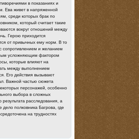
тиворечиями в показаниях и
ом. Ева живет в напряженной
ям, среди которых брак по
ковником, который считает такие
иваются вокруг отношений между
очь. Герою приходится
ся от привычных ему норм. В то
 с сопротивлением и желанием
льным усложняющим фактором
осы, которые влияют на
вать между выполнением
ся. Его действия вызывают
ал. Важной частью сюжета
некоторых персонажей, особенно
льного выбора в сложных
 результата расследования, а
 дело полковника Багрова, где
средоточена на трудностях