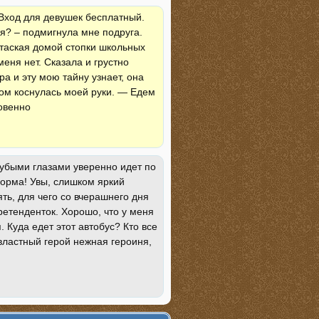
 Вход для девушек бесплатный.
ся? – подмигнула мне подруга.
 таская домой стопки школьных
меня нет. Сказала и грустно
ра и эту мою тайну узнает, она
мом коснулась моей руки. — Едем
ровенно
убыми глазами уверенно идет по
форма! Увы, слишком яркий
ть, для чего со вчерашнего дня
ретенденток. Хорошо, что у меня
. Куда едет этот автобус? Кто все
 властный герой нежная героиня,