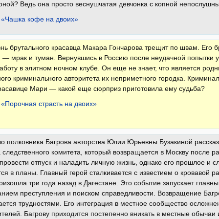
оной? Ведь она просто веснушчатая девчонка с копной непослуш
 «Чашка кофе на двоих»
нь брутального красавца Макара Гончарова трещит по швам. Его б
— мрак и туман. Вернувшись в Россию после неудачной попытки ус
аботу в элитном ночном клубе. Он еще не знает, что является род
ого криминального авторитета их неприметного городка. Кримина
расавице Мари — какой еще сюрприз приготовила ему судьба?
 «Порочная страсть на двоих»
о полковника Багрова авторства Юлии Юрьевны Бузакиной рассказ
 следственного комитета, который возвращается в Москву после ра
провести отпуск и наладить личную жизнь, однако его прошлое и 
я в планы. Главный герой сталкивается с известием о кровавой р
оизошла три года назад в Дагестане. Это событие запускает главны
анием преступления и поиском справедливости. Возвращение Багр
ется трудностями. Его интеграция в местное сообщество осложне
телей. Багрову приходится постепенно вникать в местные обычаи 