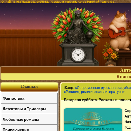
Онлайн книга Лазарева суббота. Расказы и повести. Автор Николай Толстиков
Авт
Книги
Главная
Жанр:
«Современная русская и зарубе
«Религия, религиозная литература»
Фантастика
Лазарева суббота. Расказы и повес
Детективы и Триллеры
Сер
Авт
Любовные романы
Наз
Год
Приключения