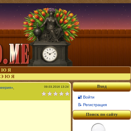
Ю
Я
Э
Ю
Я
Вход
09.03.2016 13:24
феерия»
,
🔐 Войти
📝 Регистрация
Поиск по сайту