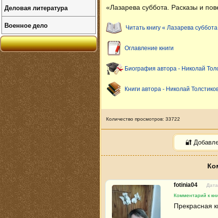
Деловая литература
«Лазарева суббота. Расказы и пов
Военное дело
Читать книгу « Лазарева суббота
Оглавление книги
Биография автора - Николай Тол
Книги автора - Николай Толстико
Количество просмотров: 33722
🔐 Добавл
Ко
fotinia04
Дата
Комментарий к кни
Прекрасная к