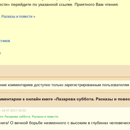
ести» перейдите по указанной ссылке. Приятного Вам чтения.
. Расказы и повести »
стиков
в
ение комментариев доступно только зарегистрированным пользователям
мментарии к онлайн книге «Лазарева суббота. Расказы и повес
: 18.07.2017 16:32
ге Лазарева суббота. Расказы и повести:
нига! О вечной борьбе низменного с высоким в глубинах человечес