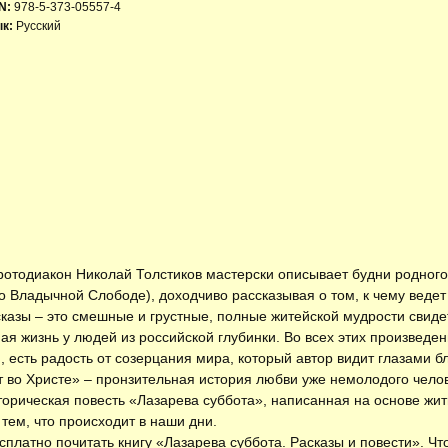
N:
978-5-373-05557-4
к:
Русский
отодиакон Николай Толстиков мастерски описывает будни родного
о Владычной Слободе), доходчиво рассказывая о том, к чему ведет
азы – это смешные и грустные, полные житейской мудрости свидет
ая жизнь у людей из российской глубинки. Во всех этих произведе
сть радость от созерцания мира, который автор видит глазами бл
т во Христе» – пронзительная история любви уже немолодого чело
торическая повесть «Лазарева суббота», написанная на основе жит
тем, что происходит в наши дни.
есплатно
почитать книгу «Лазарева суббота. Расказы и повести»
. Чт