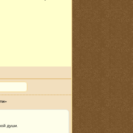
ти»
кой души.