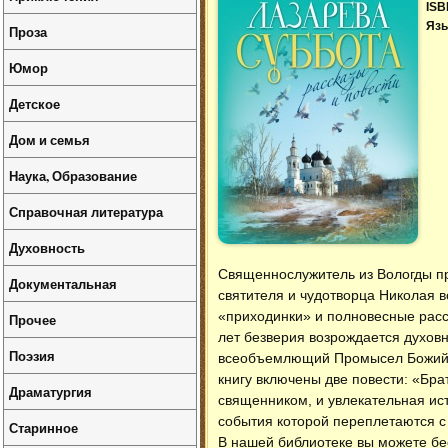
ISB
Язы
Проза
Юмор
Детское
Дом и семья
Наука, Образование
Справочная литература
Духовность
Священнослужитель из Вологды пр
Документальная
святителя и чудотворца Николая в
«приходинки» и полновесные расск
Прочее
лет безверия возрождается духовн
Поэзия
всеобъемлющий Промысел Божий, е
книгу включены две повести: «Бра
Драматургия
священником, и увлекательная ис
события которой переплетаются с 
Старинное
В нашей библиотеке вы можете б