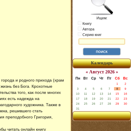
Ищем:
Книгу
Автора
Серию книг
Календарь
« Август 2026 »
Пн
Вт
Ср
Чт
Пт
Сб
Вс
 города и родного прихода (храм
1
2
 жизнь без Бога. Крохотные
3
4
5
6
7
8
9
ельства того, как после многих
10
11
12
13
14
15
16
ниях есть надежда на
17
18
19
20
21
22
23
24
25
26
27
28
29
30
агодарного художника. Также в
31
века, решившего стать
ия преподобного Григория,
обы читать онлайн книгу