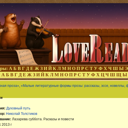
оры:
А
Б
В
Г
Д
Е
Ж
З
И
Й
К
Л
М
Н
О
П
Р
С
Т
У
Ф
Х
Ч
Ш
Ы
Э
:
А
Б
В
Г
Д
Е
Ж
З
И
Й
К
Л
М
Н
О
П
Р
С
Т
У
Ф
Х
Ц
Ч
Ш
Щ
Ы
жная проза»
,
«Малые литературные формы прозы: рассказы, эссе, новеллы, 
ти
ия:
Духовный путь
ор:
Николай Толстиков
вание:
Лазарева суббота. Расказы и повести
:
2013 г