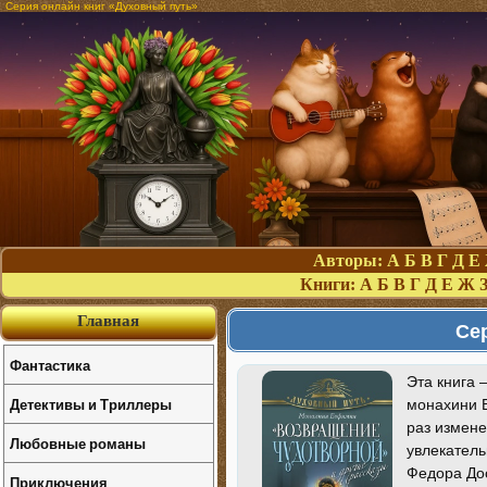
Серия онлайн книг «Духовный путь»
Авторы:
А
Б
В
Г
Д
Е
Книги:
А
Б
В
Г
Д
Е
Ж
Главная
Се
Фантастика
Эта книга 
Детективы и Триллеры
монахини Е
раз измене
Любовные романы
увлекатель
Федора Дос
Приключения