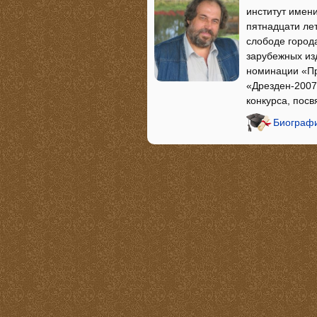
институт имени
пятнадцати ле
слободе города
зарубежных из
номинации «Пр
«Дрезден-2007
конкурса, посв
Биографи