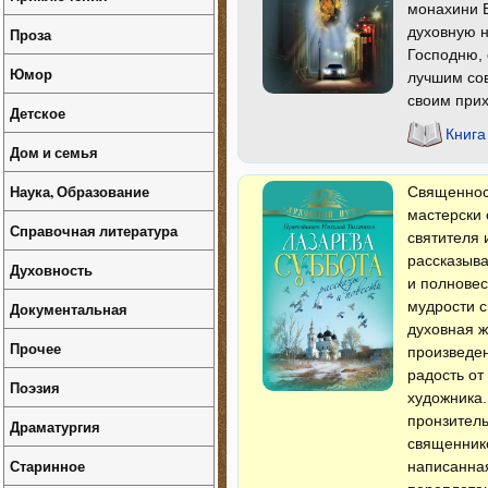
монахини Е
духовную н
Проза
Господню,
Юмор
лучшим со
своим прих
Детское
Книга
Дом и семья
Наука, Образование
Священнос
мастерски 
Справочная литература
святителя 
рассказыва
Духовность
и полновес
мудрости с
Документальная
духовная ж
Прочее
произведе
радость от
Поэзия
художника.
пронзитель
Драматургия
священнико
Старинное
написанная