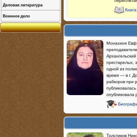
переплетаю
Деловая литература
Книга
Военное дело
Монахиня Евфим
преподавателей
Архангельский
престарелых, з
одной из полик
время — в г. Д
рабкоров при 
публиковалась 
опубликовала 
Биограф
Толстиков Ник