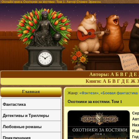
Онлайн книга Охотники за костями. Том 1. Автор Стивен Эриксон
Авторы:
А
Б
В
Г
Д
Е
Книги:
А
Б
В
Г
Д
Е
Ж
Главная
Жанр:
«Фэнтези»
,
«Боевая фантастика 
Охотники за костями. Том 1
Фантастика
Сер
Детективы и Триллеры
Авт
Наз
Любовные романы
Изд
Приключения
Год