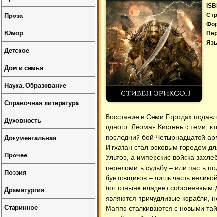
ISB
Проза
Стр
Фо
Юмор
Пер
Язы
Детское
Дом и семья
Наука, Образование
Справочная литература
Восстание в Семи Городах подавле
Духовность
одного. Леоман Кистень с теми, кт
Документальная
последний бой Четырнадцатой ар
И’гхатан стал роковым городом д
Прочее
Ультор, а имперские войска захл
переломить судьбу – или пасть п
Поэзия
бунтовщиков – лишь часть велико
бог отныне владеет собственным Д
Драматургия
являются причудливые корабли, н
Старинное
Маппо сталкиваются с новыми тай