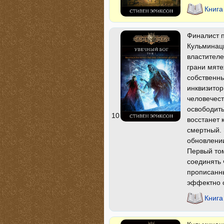
Книга
Финалист 
Кульминац
властителе
грани мяте
собственны
инквизитор
человечест
освободить
10
восстанет 
смертный. 
обновлении
Первый том
соединять 
прописанн
эффектно с
Книга