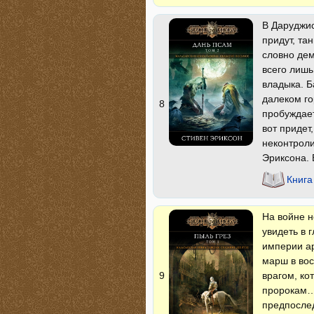
В Даруджис
придут, та
словно дем
всего лишь
владыка. Б
далеком го
8
пробуждает
вот придет
неконтроли
Эриксона. 
Книга
На войне н
увидеть в 
империи а
марш в вос
врагом, ко
9
пророкам…
предпосле