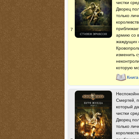
чистки сре
Дворец пол
только ли
королевств
приближает
7
армию со в
жаждущих 
Кровопроли
изменить с
неконтрол
которую мо
Книга
Неспокойно
Смертей, п
который да
чистки сре
Дворец пол
только ли
королевств