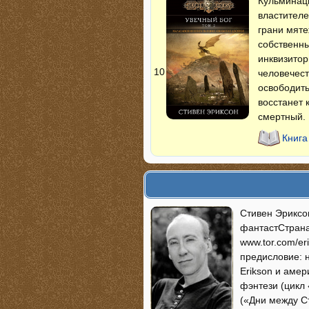
Кульминац
властителе
грани мяте
собственны
инквизитор
10
человечест
освободить
восстанет 
смертный.
Книга
Стивен Эриксо
фантастСтрана
www.tor.com/er
предисловие: 
Erikson и амер
фэнтези (цикл
(«Дни между С