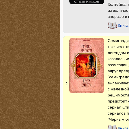
Колтейна, 
из величес
впервые в
Книга
Семиградие
тысячелети
легендам 
казалась и
возмездии,
вдруг прев
"семиградс
высаживае
2
с железной
решимости 
предстоит 
сериал Ст
сериалов п
"Черным от
Книга