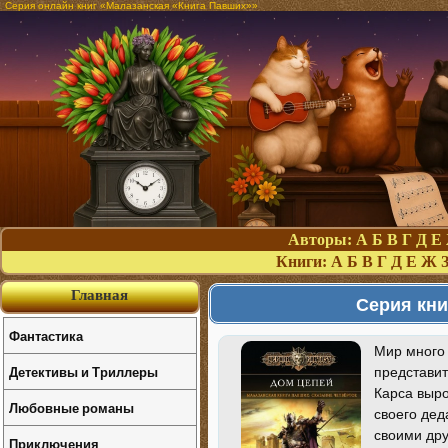
Серия онлайн книг «Малазанская «Книга Павших»»
Авторы:
А
Б
В
Г
Д
Е
Книги:
А
Б
В
Г
Д
Е
Ж
Главная
Серия кни
Фантастика
Мир много 
Детективы и Триллеры
представит
Карса выро
Любовные романы
своего дед
своими дру
Приключения