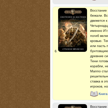
Восстание 
бежали. Вс
движется к
Четырнадц
именно И’г
погиб вели
кровью. Те
или пасть
бунтовщико
6
древние си
Тени готов
корабли, н
Маппо стал
решительно
ставка в э
игроков, н
Книга
Восстание 