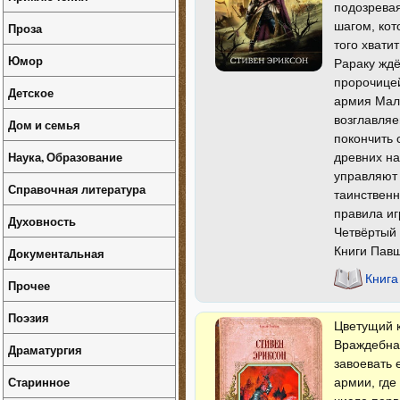
подозревая
шагом, кот
Проза
того хвати
Юмор
Рараку ждё
пророчицей
Детское
армия Мал
возглавляе
Дом и семья
покончить 
Наука, Образование
древних на
управляют 
Справочная литература
таинствен
правила и
Духовность
Четвёртый 
Книги Павш
Документальная
Книга
Прочее
Поэзия
Цветущий к
Враждебна
Драматургия
завоевать 
Старинное
армии, где