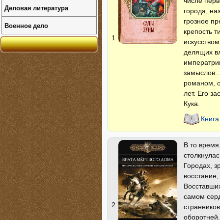
числе перв
Деловая литература
города, на
грозное пр
Военное дело
крепость т
1
искусством
делящих вл
императри
замыслов..
романом, 
лет. Его з
Кука.
Книга
В то время
столкнулас
Городах, з
восстание,
Восставших
самом серд
2
странников
оборотней.