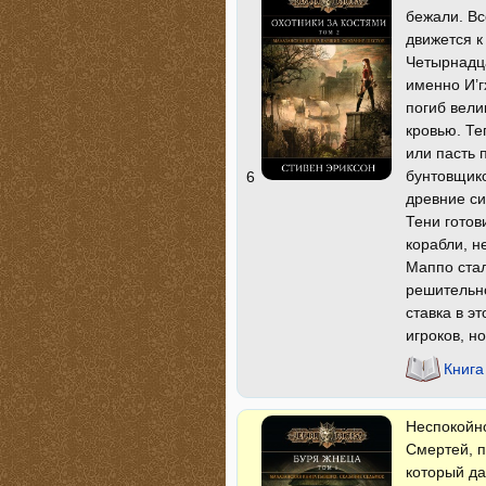
бежали. Вс
движется к
Четырнадц
именно И’г
погиб вели
кровью. Те
или пасть
бунтовщико
6
древние си
Тени готов
корабли, н
Маппо стал
решительно
ставка в э
игроков, н
Книга
Неспокойно
Смертей, п
который да