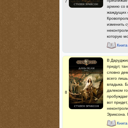
приближает
7
армию со в
жаждущих 
Кровопроли
изменить с
неконтрол
которую мо
Книга
В Даруджис
придут, та
словно дем
всего лишь
владыка. Б
далеком го
8
пробуждает
вот придет
неконтроли
Эриксона. 
Книга