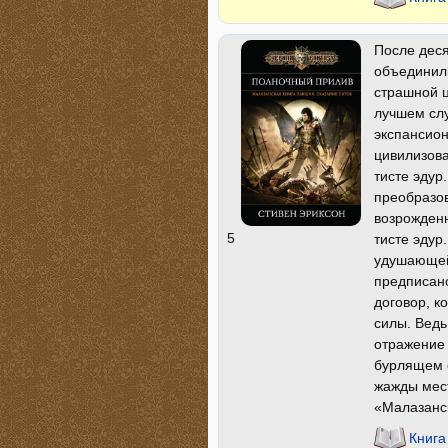
После деся
объединили
страшной ц
лучшем слу
экспансион
цивилизов
тисте эдур
преобразов
возрожденн
5
тисте эдур
удушающей 
предписано
договор, к
силы. Вед
отражение 
бурлящем с
жажды мес
«Малазанск
Книга