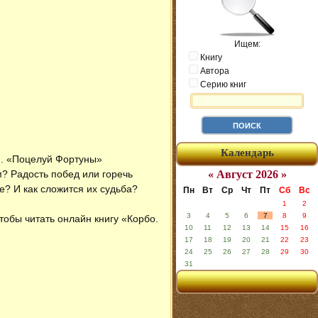
Ищем:
Книгу
Автора
Серию книг
Календарь
и. «Поцелуй Фортуны»
м? Радость побед или горечь
« Август 2026 »
е? И как сложится их судьба?
Пн
Вт
Ср
Чт
Пт
Сб
Вс
1
2
3
4
5
6
7
8
9
Чтобы читать онлайн книгу «Корбо.
10
11
12
13
14
15
16
17
18
19
20
21
22
23
24
25
26
27
28
29
30
31