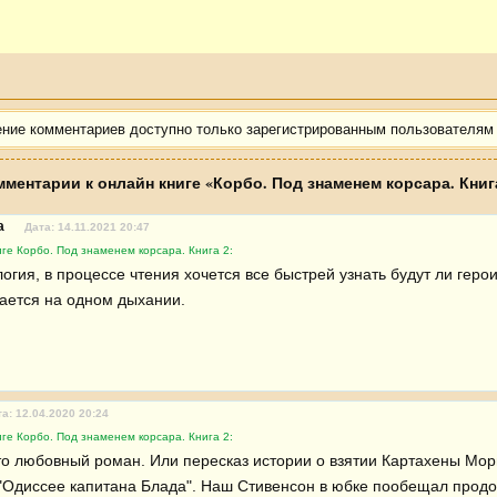
ение комментариев доступно только зарегистрированным пользователям
ментарии к онлайн книге «Корбо. Под знаменем корсара. Книг
a
Дата: 14.11.2021 20:47
ге Корбо. Под знаменем корсара. Книга 2:
гия, в процессе чтения хочется все быстрей узнать будут ли герои
тается на одном дыхании.
а: 12.04.2020 20:24
ге Корбо. Под знаменем корсара. Книга 2:
то любовный роман. Или пересказ истории о взятии Картахены Морг
"Одиссее капитана Блада". Наш Стивенсон в юбке пообещал прод