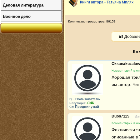
Книги автора - Татьяна Милях
Деловая литература
Военное дело
Количество просмотров: 86153
🔐 Добавл
Ком
Oksanakuzalov
Комментарий к кни
Хорошая трило
им автор. Чи
Пользователь
Пр:
+146
Репутация:
Продвинутый
Ст:
Dubb7115
Дат
Комментарий к кни
Фактически э
описанные в 