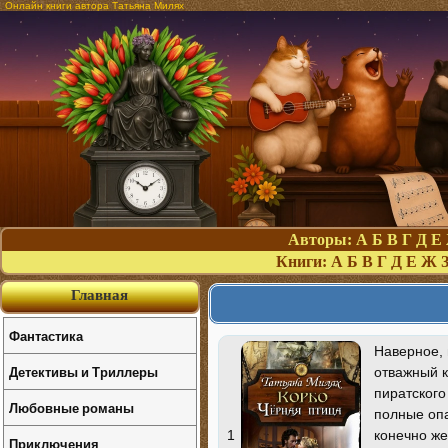
Онлайн книги автора Татьяна Милях
Авторы:
А
Б
В
Г
Д
Е
Книги:
А
Б
В
Г
Д
Е
Ж
Главная
Фантастика
Наверное, 
Детективы и Триллеры
отважный к
пиратского
Любовные романы
полные опа
конечно же
1
Приключения