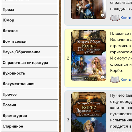
справиться
находил вы
Проза
Книга
Юмор
Детское
Плаванье п
Величеств
Дом и семья
стремясь к
Наука, Образование
горизонтом
И смогут л
2
Справочная литература
сложится и
Корбо.
Духовность
Книга
Документальная
Прочее
Ну чего бы
отцу перед
Поэзия
капитан вн
путешеств
Драматургия
испытаниям
3
Старинное
придётся в