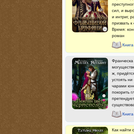
преступног
сил, и выр
и интриг, 
призвать к
Время: кон
роман
Книга
Франческа 
могуществе
ж, придётс
устоять ни
чарами юно
покорить г
претендует
существова
Книга
Как найти 