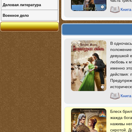
часть трил
Деловая литература
Книга
Военное дело
В одночась
положение 
девушкой 
любовь к м
именно это
действия: 
Предупреж
историческ
Книга
Блеск брил
жажда бога
наживы нег
сиротой. Д