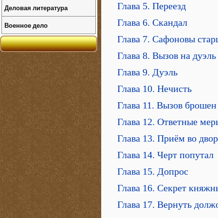
Глава 5. Переезд
Деловая литература
Глава 6. Скандал
Военное дело
Глава 7. Сафоновы ста
Глава 8. Вызов на дуэль
Глава 9. Дуэль
Глава 10. Нечисть
Глава 11. Вызов брошен
Глава 12. Ответные мер
Глава 13. Приём во дво
Глава 14. Черт попутал
Глава 15. Допрос
Глава 16. Секрет княжн
Глава 17. Вернуть долж