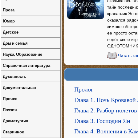
оказываюсь втя
тайн последних
Проза
красавчик Ян ок
оказался рядо
Юмор
зимнюю ❄️ гер
Детское
ее просто оста
ведёт свою игр
Дом и семья
ОДНОТОМНИК
Наука, Образование
Читать кн
Справочная литература
Духовность
Документальная
Пролог
Прочее
Глава 1. Ночь Кровавой
Поэзия
Глава 2. Разбор полетов
Глава 3. Господин Ян
Драматургия
Глава 4. Волнения в Ка
Старинное