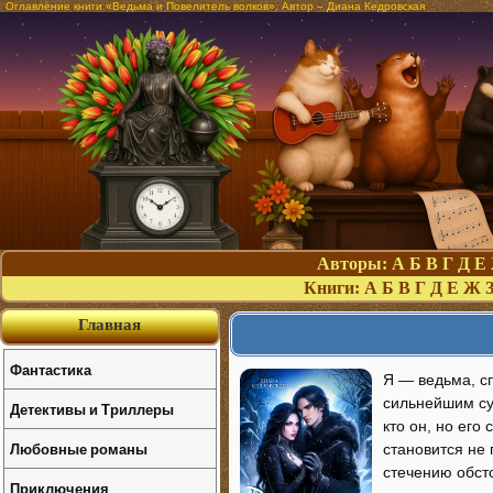
Оглавление книги «Ведьма и Повелитель волков». Автор – Диана Кедровская
Авторы:
А
Б
В
Г
Д
Е
Книги:
А
Б
В
Г
Д
Е
Ж
Главная
Фантастика
Я — ведьма, с
сильнейшим сущ
Детективы и Триллеры
кто он, но его
Любовные романы
становится не 
стечению обст
Приключения