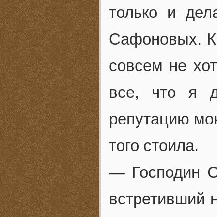
только и дел
Сафоновых. К
совсем не хот
все, что я 
репутацию мою
того стоила.
— Господин С
встретивший н