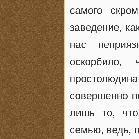
самого скро
заведение, ка
нас неприяз
оскорбило,
простолюди
совершенно п
лишь то, чт
семью, ведь, 