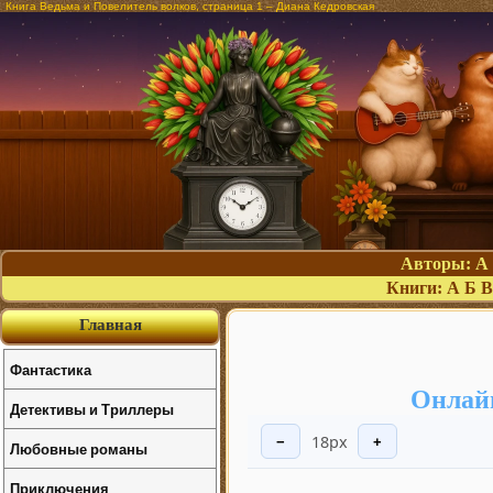
Книга Ведьма и Повелитель волков, страница 1 – Диана Кедровская
Авторы:
А
Книги:
А
Б
В
Главная
Фантастика
Онлайн
Детективы и Триллеры
18px
−
+
Любовные романы
Приключения