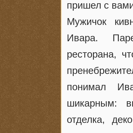
пришел с вам
Мужичок кив
Ивара. Пар
ресторана, ч
пренебрежите
понимал Ив
шикарным: в
отделка, дек