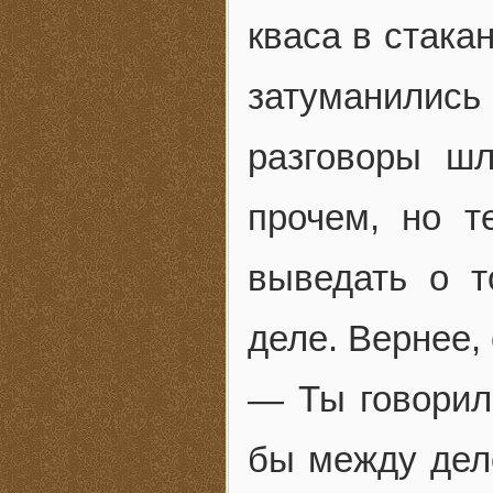
кваса в стака
затуманилис
разговоры шл
прочем, но т
выведать о т
деле. Вернее, 
— Ты говорил,
бы между дел