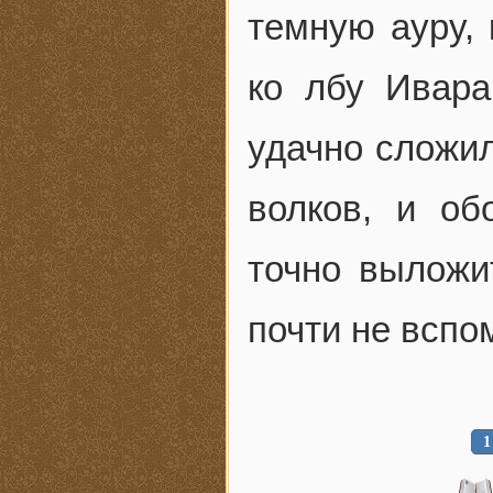
темную ауру,
ко лбу Ивара
удачно сложи
волков, и об
точно выложи
почти не вспо
1