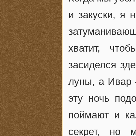
и закуски, я 
затуманивающ
хватит, что
засиделся зде
луны, а Ивар 
эту ночь под
поймают и ка
секрет, но 