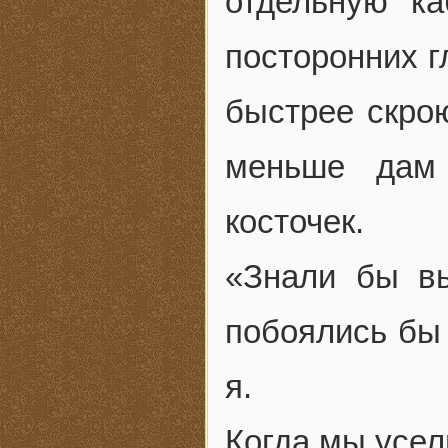
отдельную ка
посторонних г
быстрее скрою
меньше дам
косточек.
«Знали бы вы
побоялись бы
я.
Когда мы усел