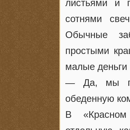
листьями и 
сотнями све
Обычные за
простыми кр
малые деньги
— Да, мы п
обеденную ко
В «Красном