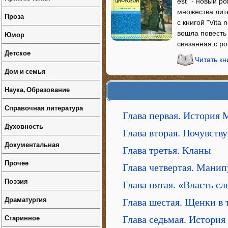
est" - новый р
множества лит
Проза
с книгой "Vita
вошла повесть 
Юмор
связанная с р
Детское
Читать кн
Дом и семья
Наука, Образование
Справочная литература
Глава первая. История
Духовность
Глава вторая. Почувству
Документальная
Глава третья. Кланы
Прочее
Глава четвертая. Манип
Поэзия
Глава пятая. «Власть с
Драматургия
Глава шестая. Щенки в 
Старинное
Глава седьмая. Истори