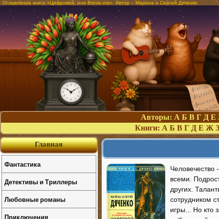
Оглавление книги «Цифровой, или Brevis est». Автор – Марина и Сергей Дяченко
Авторы:
А
Б
В
Г
Д
Е
Книги:
А
Б
В
Г
Д
Е
Ж
Главная
Фантастика
Человечество 
всеми. Подрос
Детективы и Триллеры
других. Талан
Любовные романы
сотрудником с
игры... Но кто
Приключения