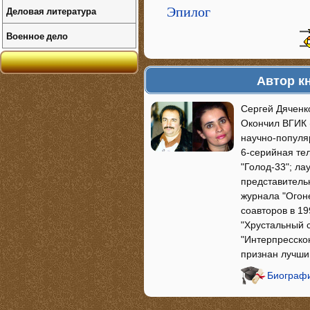
Деловая литература
Эпилог
Военное дело
Автор к
Сергей Дяченко
Окончил ВГИК 
научно-популя
6-серийная те
"Голод-33"; л
представитель
журнала "Огон
соавторов в 19
"Хрустальный 
"Интерпресскон
признан лучш
Биографи