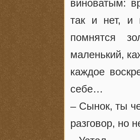
виноватым: в
так и нет, и
помнятся зо
маленький, ка
каждое воскре
себе…
– Сынок, ты ч
разговор, но 