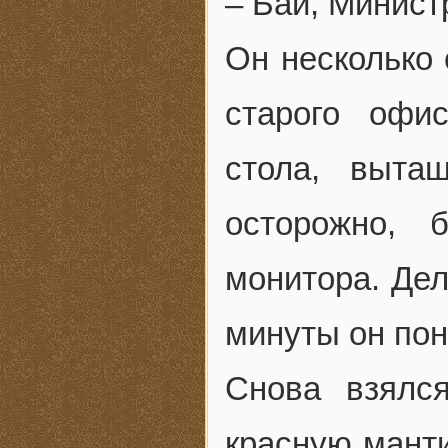
– Бай, Минист
Он несколько 
старого офи
стола, выта
осторожно, 
монитора. Дел
минуты он пон
Снова взялс
красную мант