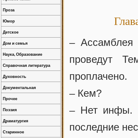
Проза
Глав
Юмор
Детское
– Ассамблея 
Дом и семья
Наука, Образование
проведут Те
Справочная литература
проплачено.
Духовность
Документальная
– Кем?
Прочее
– Нет инфы. 
Поэзия
Драматургия
последние нес
Старинное