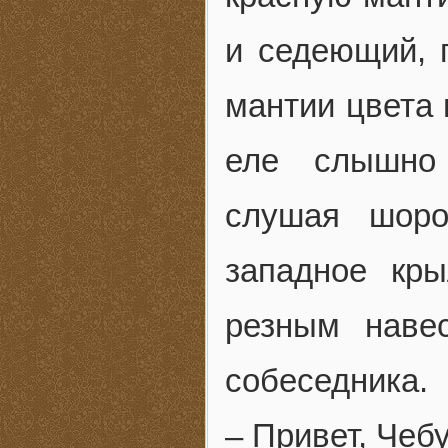
и седеющий, 
мантии цвета 
еле слышно 
слушая шор
западное кр
резным наве
собеседника.
– Привет, Чеб