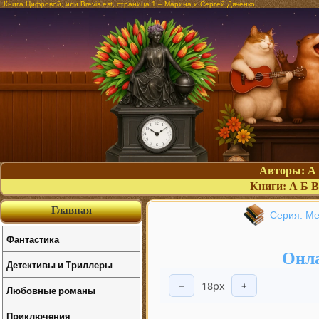
Книга Цифровой, или Brevis est, страница 1 – Марина и Сергей Дяченко
Авторы:
А
Книги:
А
Б
В
Главная
Серия: М
Фантастика
Онла
Детективы и Триллеры
18px
−
+
Любовные романы
Приключения