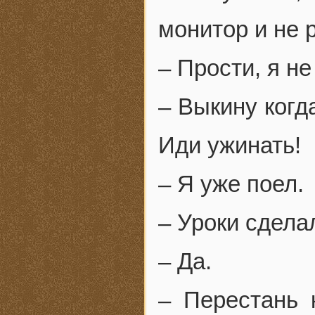
монитор и не 
– Прости, я н
– Выкину когд
Иди ужинать!
– Я уже поел.
– Уроки сдела
– Да.
– Перестань 