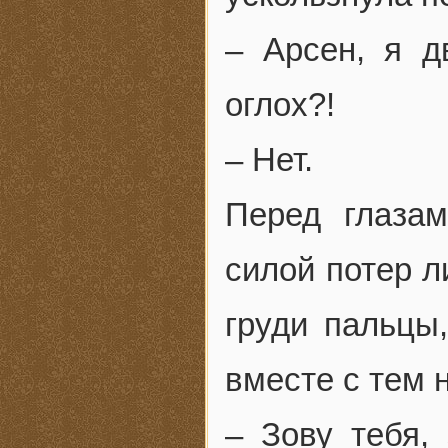
– Арсен, я д
оглох?!
– Нет.
Перед глаза
силой потер л
груди пальцы
вместе с тем 
– Зову тебя, 