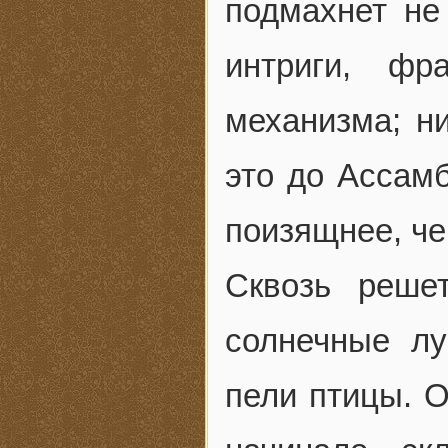
подмахнет не 
интриги, фр
механизма; н
это до Ассамб
поизящнее, че
Сквозь решет
солнечные лу
пели птицы. О