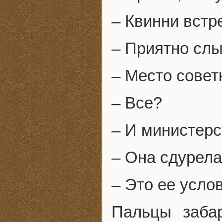
– Квинни встре
– Приятно слы
– Место совет
– Все?
– И министерс
– Она сдурела
– Это ее усло
Пальцы заба