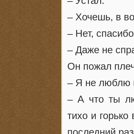
– Устал.
– Хочешь, в в
– Нет, спасибо
– Даже не сп
Он пожал пле
– Я не люблю 
– А что ты л
тихо и горько
последний ра