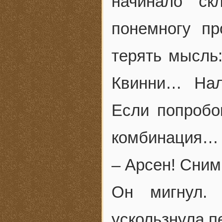
начинало скл
понемногу пр
терять мысль
Квинни… Нал
Если попробо
комбинация…
– Арсен! Сним
Он мигнул. 
ускользнула п