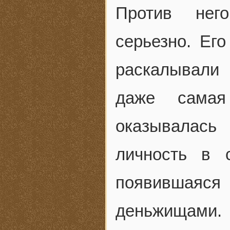
Против него
серьезно. Ег
раскалывали
даже самая
оказывалась
личность в 
появившаяс
деньжищам