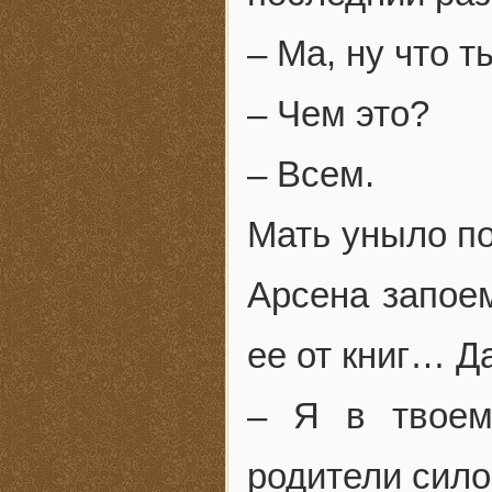
– Ма, ну что т
– Чем это?
– Всем.
Мать уныло по
Арсена запоем
ее от книг… Да
– Я в твоем
родители сил