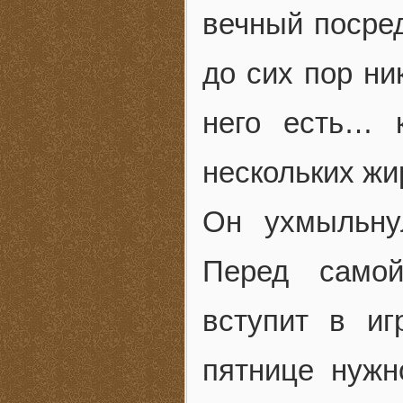
вечный посред
до сих пор ни
него есть… 
нескольких жи
Он ухмыльнул
Перед самой
вступит в иг
пятнице нужн