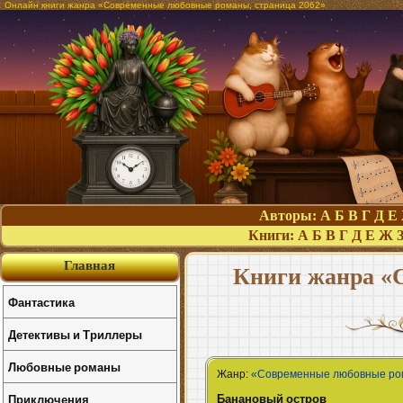
Онлайн книги жанра «Современные любовные романы, страница 2062»
Авторы:
А
Б
В
Г
Д
Е
Книги:
А
Б
В
Г
Д
Е
Ж
Главная
Книги жанра «
Фантастика
Детективы и Триллеры
Любовные романы
Жанр:
«Современные любовные р
Банановый остров
Приключения