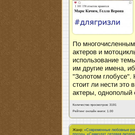
По многочисленным
актеров и мотоцикл
использование темы
им другие имена, иб
"Золотом глобусе". 
стоит ли нести это 
актеры, однополый 
Количество просмотров: 3191
Рейтинг онлайн книги: 1.00
Жанр:
«Современные любовные р
проза»
,
«Самиздат, сетевая литер