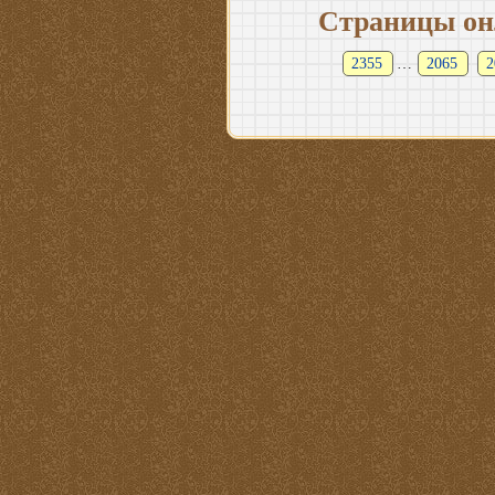
Страницы он
2355
…
2065
2