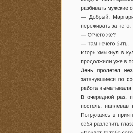
разбивать мужские 
— Добрый, Маргарит
переживать за него.
— Отчего же?
— Там нечего бить.
Игорь хмыкнул в ку
продолжили уже в п
День пролетел не
затянувшиеся по ср
работа выматывала н
В очередной раз, 
постель, наплевав 
Погружаясь в прият
себя разлепить глаз
«Привет. Я тебе сег