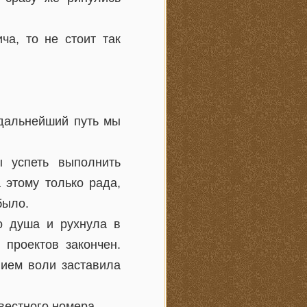
ча, то не стоит так
 дальнейший путь мы
 успеть выполнить
 этому только рада,
было.
о душа и рухнула в
 проектов закончен.
лием воли заставила
вестного номера.