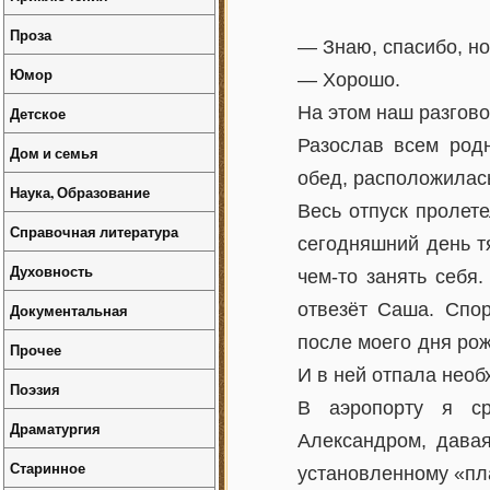
Проза
— Знаю, спасибо, но
Юмор
— Хорошо.
На этом наш разгово
Детское
Разослав всем род
Дом и семья
обед, расположилас
Наука, Образование
Весь отпуск пролете
Справочная литература
сегодняшний день тя
Духовность
чем-то занять себя
отвезёт Саша. Спо
Документальная
после моего дня рож
Прочее
И в ней отпала необ
Поэзия
В аэропорту я ср
Драматургия
Александром, давая
Старинное
установленному «пл