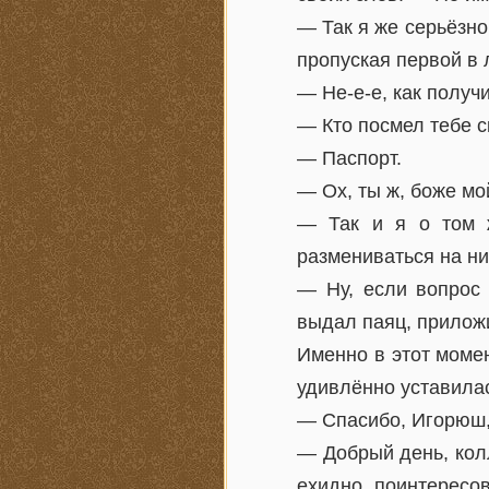
— Так я же серьёзно
пропуская первой в 
— Не-е-е, как получ
— Кто посмел тебе с
— Паспорт.
— Ох, ты ж, боже мо
— Так и я о том ж
размениваться на н
— Ну, если вопрос 
выдал паяц, приложи
Именно в этот моме
удивлённо уставила
— Спасибо, Игорюш,
— Добрый день, колл
ехидно поинтересо