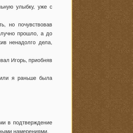
ьную улыбку, уже с
ь, но почувствовав
олучно прошло, а до
ив ненадолго дела,
овал Игорь, приобняв
 или я раньше была
ами в подтверждение
зными намерениями.