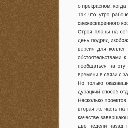
о прекрасном, когда
Так что утро рабоч
свежесваренного коф
Строя планы на сег
день подряд изображ
версия для коллег
обстоятельствами к
пообщаться на эту 
времени в связи с з
Но только оказавши
дурацкий способ отд
Несколько проектов
вторая же часть на 
качестве завершающ
две недели назад 