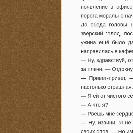
появление в офисе
порога морально нач
До обеда головы н
зверский голод, по
ужина ещё было да
направилась в кафе
— Ну, здравствуй, о
за плечи. — Отдохну
— Привет-привет, 
настолько страшная,
— Я ей от чистого с
— А что я?
— Рвёшь мне сердце
— Ну, извини. Я не
своих слов. — Но им