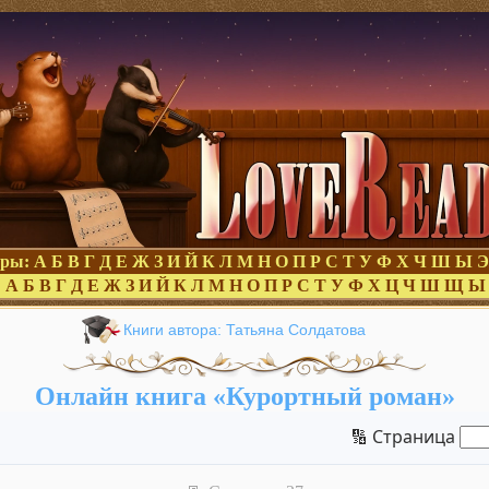
оры:
А
Б
В
Г
Д
Е
Ж
З
И
Й
К
Л
М
Н
О
П
Р
С
Т
У
Ф
Х
Ч
Ш
Ы
Э
:
А
Б
В
Г
Д
Е
Ж
З
И
Й
К
Л
М
Н
О
П
Р
С
Т
У
Ф
Х
Ц
Ч
Ш
Щ
Ы
Книги автора: Татьяна Солдатова
Онлайн книга «Курортный роман»
🔢 Страница