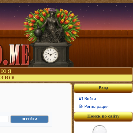
Ю
Я
Э
Ю
Я
Вход
🔐 Войти
📝 Регистрация
Поиск по сайту