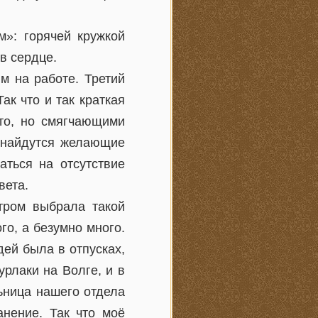
м»: горячей кружкой
в сердце.
м на работе. Третий
ак что и так краткая
то, но смягчающими
е найдутся желающие
аться на отсутствие
вета.
утром выбрала такой
го, а безумно много.
ей была в отпусках,
урлаки на Волге, и в
ьница нашего отдела
нение. Так что моё