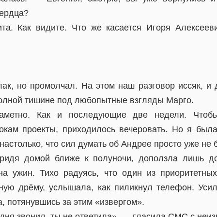
сердца?
а. Как видите. Что же касается Игоря Алексееви
лак, но промолчал. На этом наш разговор иссяк, и
олной тишине под любопытные взгляды Марго.
заметно. Как и последующие две недели. Чтобы
окам проекты, приходилось вечеровать. Но я была
астолько, что сил думать об Андрее просто уже не 
придя домой ближе к полуночи, доползла лишь д
на ужин. Тихо радуясь, что один из приоритетных
ную дрёму, услышала, как пиликнул телефон. Уси
а, потянувшись за этим «извергом».
одня звонил, ты не ответила», — гласила СМС с неиз