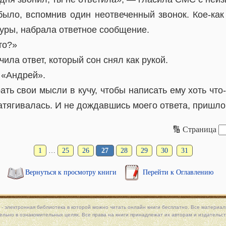
 было, вспомнив один неотвеченный звонок. Кое-как
уры, набрала ответное сообщение.
то?»
ила ответ, который сон снял как рукой.
 «Андрей».
ать свои мысли в кучу, чтобы написать ему хоть что
затягивалась. И не дождавшись моего ответа, пришл
🔢 Страница
1
…
25
26
27
28
29
30
31
Вернуться к просмотру книги
Перейти к Оглавлению
 - электронная библиотека в которой можно
читать онлайн книги
бесплатно. Все материалы
льно в ознакомительных целях. Все права на книги принадлежат их авторам и издательст