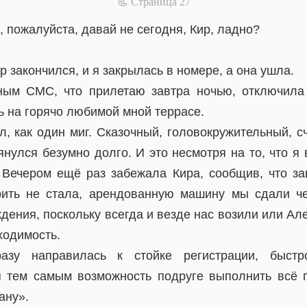
📃 Cтраница 27
, пожалуйста, давай не сегодня, Кир, ладно?
р закончился, и я закрылась в номере, а она ушла.
ным СМС, что прилетаю завтра ночью, отключила 
ь на горячо любимой мной террасе.
л, как один миг. Сказочный, головокружительный, с
нулся безумно долго. И это несмотря на то, что я
. Вечером ещё раз забежала Кира, сообщив, что за
рить не стала, арендованную машину мы сдали че
дения, поскольку всегда и везде нас возили или Ал
ходимость.
азу направилась к стойке регистрации, быст
 тем самым возможность подруге выполнить всё 
ану».