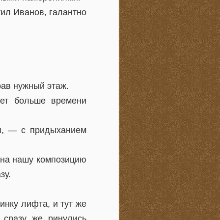
тил Иванов, галантно
рав нужный этаж.
нет больше времени
ня, — с придыханием
 на нашу композицию
зу.
инку лифта, и тут же
 сразу же ринулись