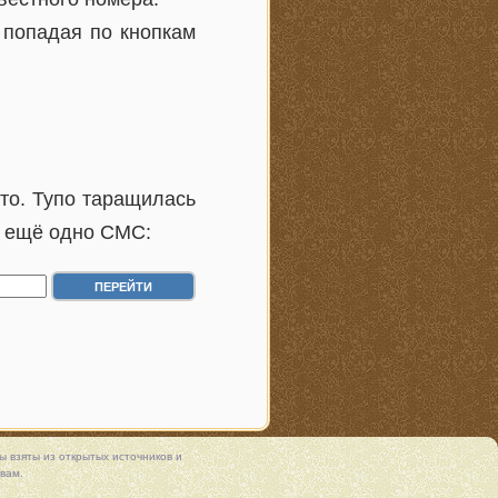
 попадая по кнопкам
-то. Тупо таращилась
о ещё одно СМС:
 взяты из открытых источников и
вам.