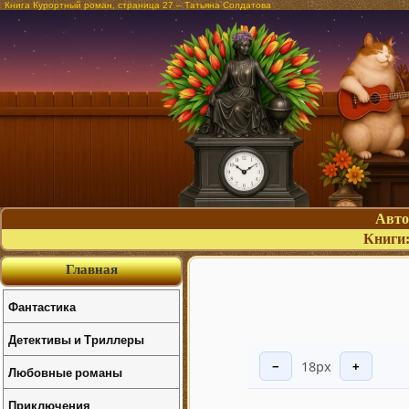
Книга Курортный роман, страница 27 – Татьяна Солдатова
Авт
Книги
Главная
Фантастика
Детективы и Триллеры
18px
−
+
Любовные романы
Приключения