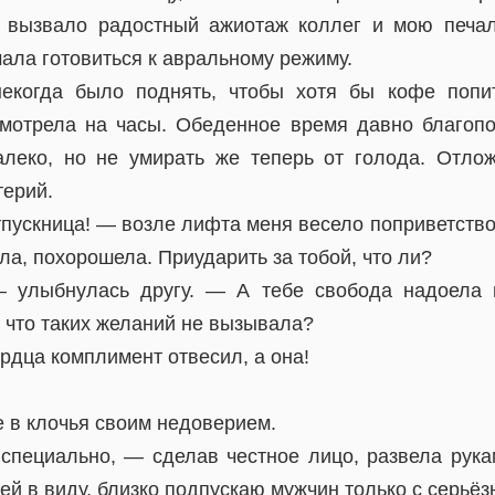
 вызвало радостный ажиотаж коллег и мою печал
ала готовиться к авральному режиму.
екогда было поднять, чтобы хотя бы кофе попит
смотрела на часы. Обеденное время давно благоп
леко, но не умирать же теперь от голода. Отлож
терий.
тпускница! — возле лифта меня весело поприветств
ла, похорошела. Приударить за тобой, что ли?
— улыбнулась другу. — А тебе свобода надоела
 что таких желаний не вызывала?
ердца комплимент отвесил, а она!
 в клочья своим недоверием.
 специально, — сделав честное лицо, развела рук
ей в виду, близко подпускаю мужчин только с серьё