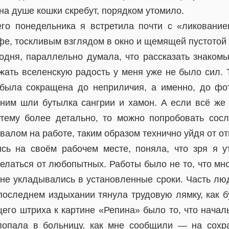
 на душе кошки скребут, порядком утомило.
его понедельника я встретила почти с «ликование
е, тоскливым взглядом в окно и щемящей пустотой 
одня, параллельно думала, что рассказать знакомы
ать вселенскую радость у меня уже не было сил. Т
 была сокращена до неприличия, а именно, до фо
 ним шли бутылка сангрии и хамон. А если всё ж
тему более детально, то можно попробовать сосл
авалом на работе, таким образом технично уйдя от от
сь на своём рабочем месте, поняла, что зря я 
елаться от любопытных. Работы было не то, что мно
 не укладывались в установленные сроки. Часть люд
последнем издыхании тянула трудовую лямку, как б
его штриха к картине «Репина» было то, что начал
попала в больницу, как мне сообщили — на сохра