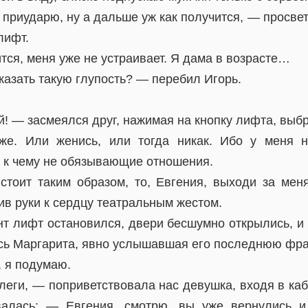
 приударю, ну а дальше уж как получится, — просве
лифт.
ится, меня уже не устраивает. Я дама в возрасте…
казать такую глупость? — перебил Игорь.
й! — засмеялся друг, нажимая на кнопку лифта, выб
е. Или женись, или тогда никак. Ибо у меня 
и к чему не обязывающие отношения.
стоит таким образом, то, Евгения, выходи за ме
в руки к сердцу театральным жестом.
нт лифт остановился, двери бесшумно открылись, и
сь Маргарита, явно услышавшая его последнюю фра
 я подумаю.
еги, — поприветствовала нас девушка, входя в каб
валась: — Евгения, смотрю, вы уже вернулись и