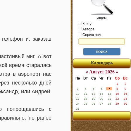
Ищем:
Книгу
Автора
Серию книг
телефон и, заказав
частливый миг. А вот
Календарь
 всё время старалась
« Август 2026 »
втра в аэропорт нас
Пн
Вт
Ср
Чт
Пт
Сб
Вс
рез несколько дней
1
2
3
4
5
6
7
8
9
ександр, или Андрей.
10
11
12
13
14
15
16
17
18
19
20
21
22
23
24
25
26
27
28
29
30
ро попрощавшись с
31
правильно, по ранее