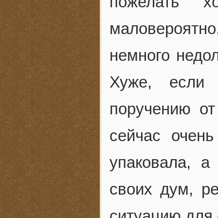
пожелать х
маловероятн
немного недол
Хуже, если 
поручению от
сейчас очень
упаковала, а
своих дум, р
ситуацию для 