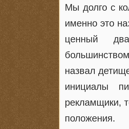
Мы долго с к
именно это наз
ценный дв
большинство
назвал детище
инициалы п
рекламщики, т
положения.