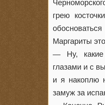
Черноморско
грею косточк
обосноваться
Маргариты это
— Ну, какие
глазами и с в
и я накоплю
замуж за исп