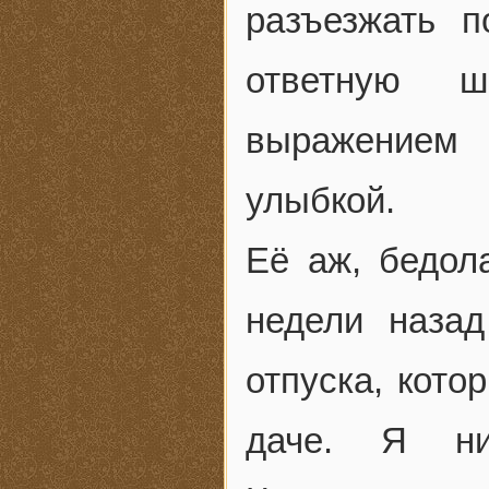
разъезжать 
ответную ш
выражением
улыбкой.
Её аж, бедола
недели назад
отпуска, кото
даче. Я ни