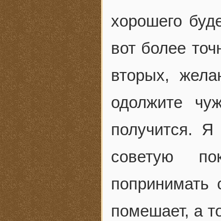
хорошего буде
вот более точ
вторых, жел
одолжите чу
получится. Я
советую по
попринимать 
помешает, а т