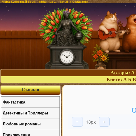
Книга Курортный роман, страница 1 – Татьяна Солдатова
Авторы:
А
Книги:
А
Б
В
Главная
Фантастика
О
Детективы и Триллеры
18px
−
+
Любовные романы
Приключения