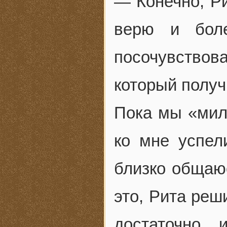
— Конечно, Ри
верю и бол
посочувство
который получ
Пока мы «мил
ко мне успели
близко общаюс
это, Рита реш
достаточно,