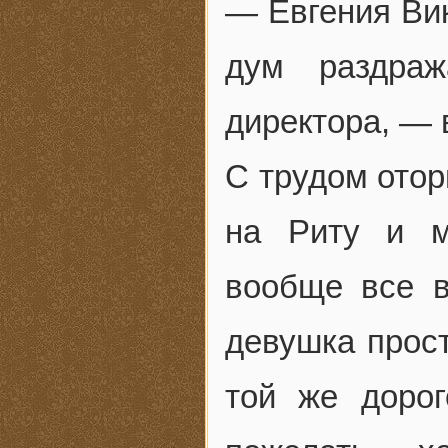
— Евгения Вик
дум раздраж
директора, — 
С трудом отор
на Риту и м
вообще все в
девушка прос
той же дорог