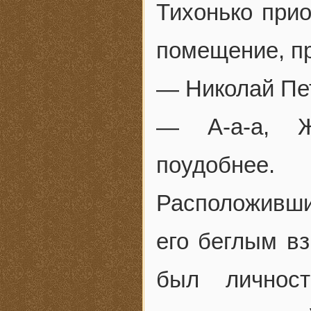
Тихонько прио
помещение, пр
— Николай Пе
— А-а-а, Ж
поудобнее.
Расположивши
его беглым в
был личност