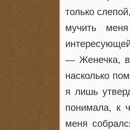
только слепой
мучить мен
интересующей
— Женечка, в
насколько пом
я лишь утверд
понимала, к 
меня собралс