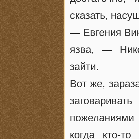
сказать, насу
— Евгения Вик
язва, — Ник
зайти.
Вот же, зараз
заговарива
пожеланиями 
когда кто-то