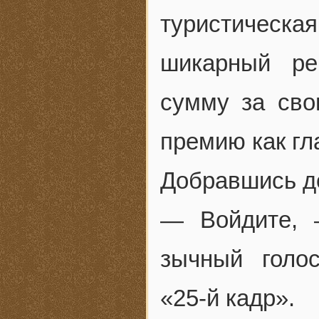
туристическ
шикарный р
сумму за сво
премию как гл
Добравшись до
— Войдите, 
зычный голо
«25-й кадр».