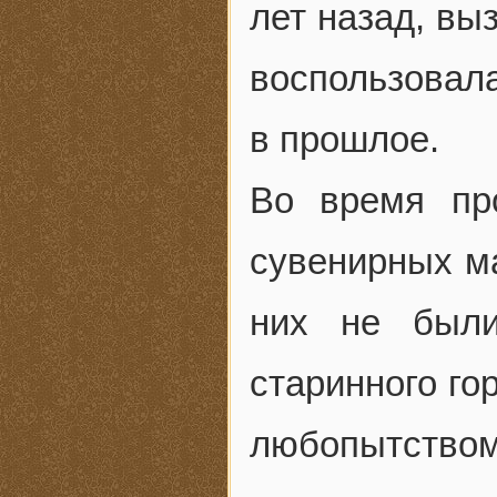
лет назад, вы
воспользовал
в прошлое.
Во время пр
сувенирных ма
них не были
старинного го
любопытст