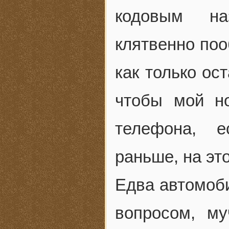
кодовым на
клятвенно поо
как только ос
чтобы мой н
телефона, е
раньше, на эт
Едва автомоби
вопросом, м