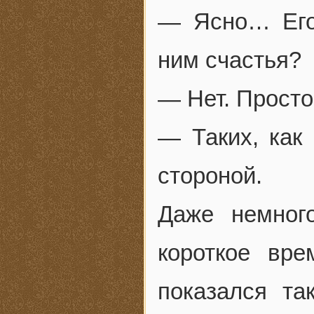
— Ясно… Его
ним счастья?
— Нет. Просто
— Таких, как 
стороной.
Даже немног
короткое вр
показался та