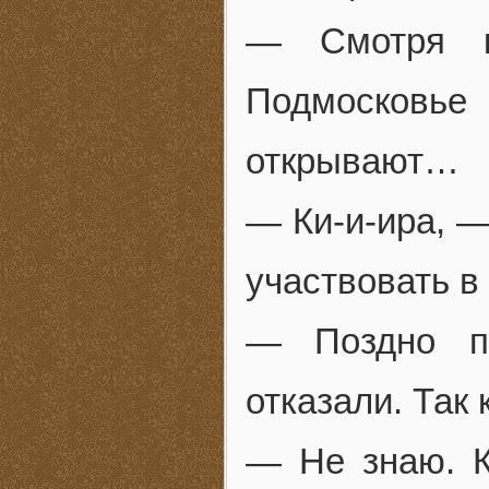
— Смотря к
Подмосков
открывают…
— Ки-и-ира, —
участвовать в
— Поздно пи
отказали. Так 
— Не знаю. К