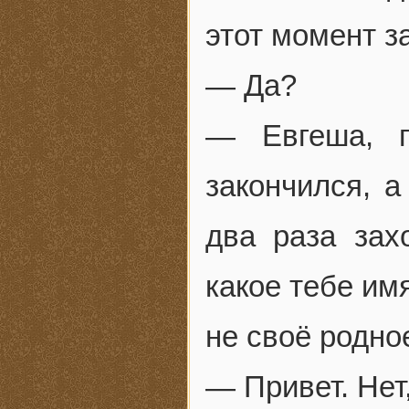
этот момент з
— Да?
— Евгеша, г
закончился, а
два раза зах
какое тебе им
не своё родно
— Привет. Не