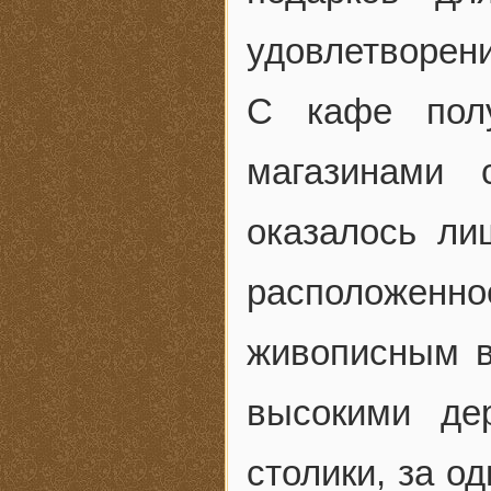
удовлетворени
С кафе пол
магазинами 
оказалось ли
расположенн
живописным в
высокими де
столики, за о