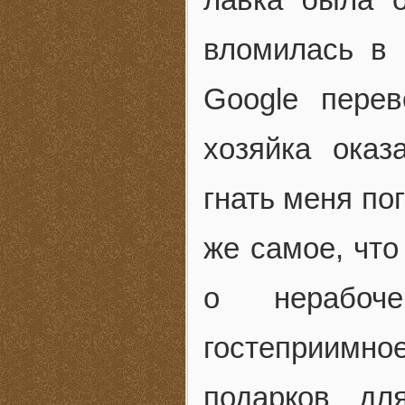
вломилась в 
Google пере
хозяйка оказ
гнать меня по
же самое, что
о нерабоче
гостеприимн
подарков дл