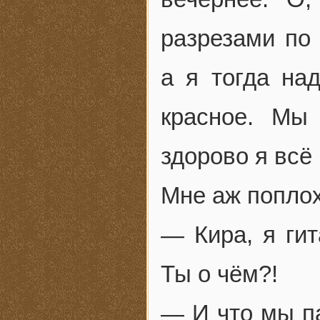
разрезами по 
а я тогда над
красное. Мы
здорово я всё
Мне аж поплох
— Кира, я гит
Ты о чём?!
— И что мы п