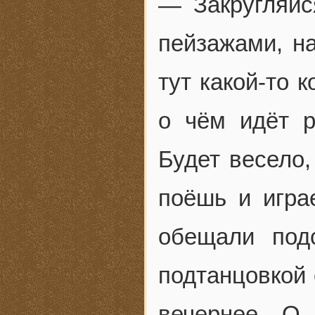
— Закругляйс
пейзажами, на
тут какой-то 
о чём идёт р
Будет весело,
поёшь и играе
обещали под
подтанцовкой 
вечернее. О