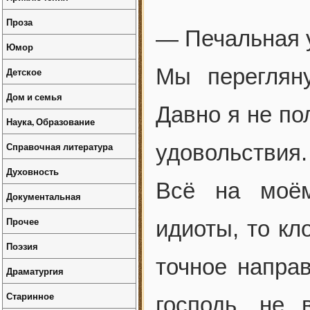
Проза
— Печальная у
Юмор
Мы переглян
Детское
Дом и семья
Давно я не по
Наука, Образование
Справочная литература
удовольствия.
Духовность
Всё на моём
Документальная
Прочее
идиоты, то кл
Поэзия
точное напра
Драматургия
Старинное
господь, не 