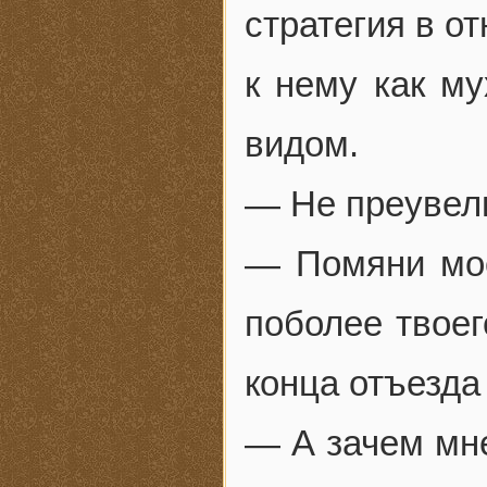
стратегия в о
к нему как му
видом.
— Не преувел
— Помяни моё
поболее твоег
конца отъезда
— А зачем мн