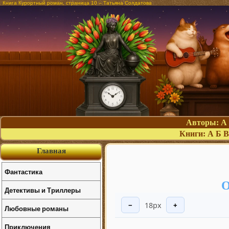
Книга Курортный роман, страница 10 – Татьяна Солдатова
Авторы:
А
Книги:
А
Б
В
Главная
Фантастика
О
Детективы и Триллеры
18px
−
+
Любовные романы
Приключения