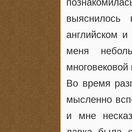
познакомилас
выяснилось 
английском и
меня небол
многовековой 
Во время разг
мысленно всп
и мне несказ
лавка была о