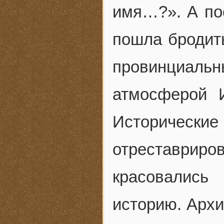
имя…?». А пос
пошла бродит
провинциа
атмосферой И
Историчес
отреставри
красовалис
историю. Архи