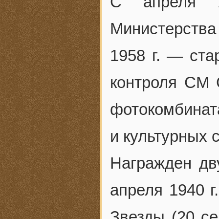
С апреля 1
Министерст
1958 г. — ста
контроля СМ 
фотокомбинат
и культурных 
Награжден дв
апреля 1940 г
Звезды (20 се