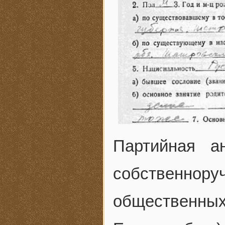
Партийная а
собственн
общественн