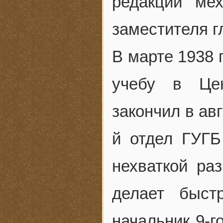
редакции ме
заместителя г
В марте 1938 
учебу в Це
закончил в авг
й отдел ГУГБ
нехваткой ра
делает быст
начальник 9-г