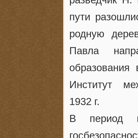
пути разошли
родную дере
Павла напр
образования 
Институт ме
1932 г.
В период м
госбезопа