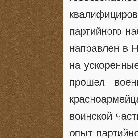
квалифицир
партийного на
направлен в Н
на ускоренные
прошел воен
красноармей
воинской част
опыт партийн