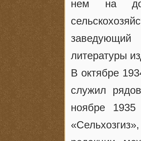
нем на дол
сельскохозяйс
заведующи
литературы из
В октябре 193
служил рядо
ноябре 1935
«Сельхозгиз»