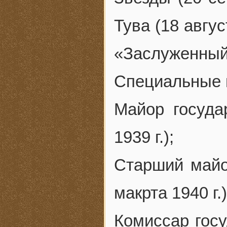
Тува (18 авгу
«Заслуженный 
Специальные и
Майор госуда
1939 г.);
Старший майо
макрта 1940 г.)
Комиссар госу