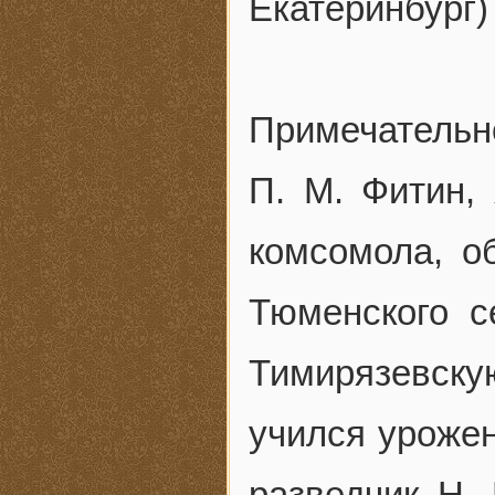
Екатеринбург)
Примечатель
П. М. Фитин,
комсомола, о
Тюменского с
Тимирязевск
учился урожен
разведчик Н. 