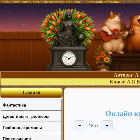
Книга Павел Фитин. Начальник разведки, страница 1 – Александр Колпакиди
Авторы:
А
Книги:
А
Б
В
Главная
Фантастика
Онлайн к
Детективы и Триллеры
18px
−
+
Любовные романы
Приключения