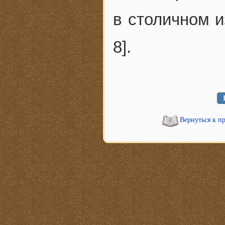
в столичном из
8].
Вернуться к п