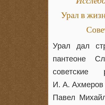
Исследо
Урал в жиз
Сове
Урал дал ст
пантеоне С
советские 
И. А. Ахмеров 
Павел Михайл