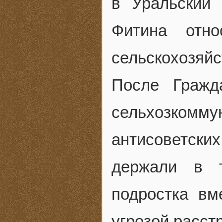
в Уральский
Фитина отно
сельскохозяйс
После Гражд
сельхозком
антисоветски
держали в т
подростка вм
угрозой расст