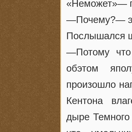
«Неможет»— 
—Почему?— эх
Послышался ш
—Потому что
обэтом япол
произошло на
Кентона вла
дыре Темного