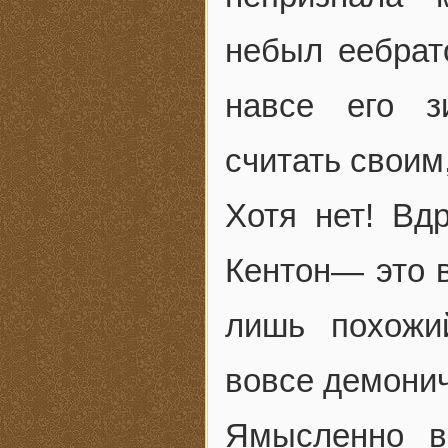
небыл еебрат
навсе его з
считать своим
Хотя нет! Вд
Кентон— это в
лишь похожи
вовсе демони
Ямысленно в