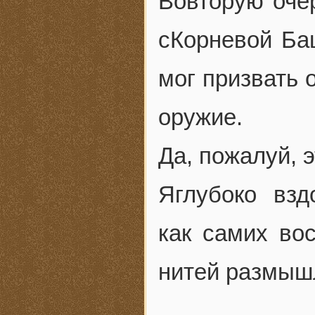
Вовторую очер
сКорневой Баш
мог призвать 
оружие.
Да, пожалуй, э
Яглубоко взд
как самих во
нитей размыш