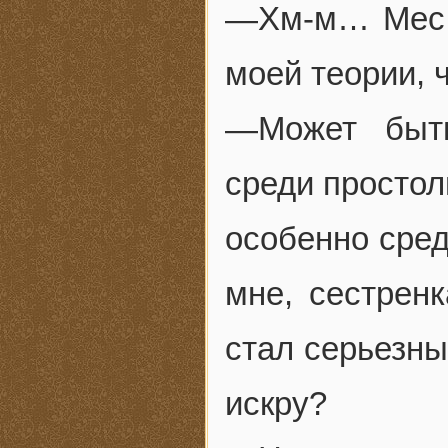
—Хм-м… Мес, 
моей теории, 
—Может быть
среди простол
особенно сред
мне, сестрен
стал серьезн
искру?