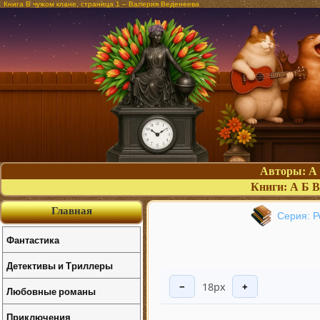
Книга В чужом клане, страница 1 – Валерия Веденеева
Авторы:
А
Книги:
А
Б
В
Главная
Серия: Р
Фантастика
Детективы и Триллеры
18px
−
+
Любовные романы
Приключения