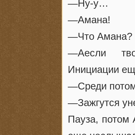
—Ну-у…
—Амана!
—Что Амана? 
—Аесли тво
Инициации ещ
—Среди потом
—Зажгутся уне
Пауза, потом 