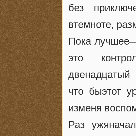
без приключ
втемноте, ра
Пока лучшее—
это контро
двенадцатый 
что быэтот у
изменя воспо
Раз ужяначал