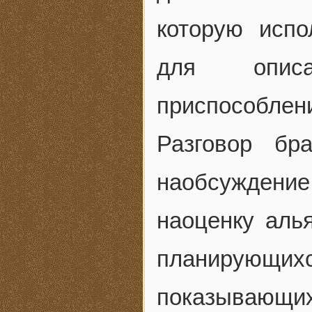
которую испо
для описан
приспособлени
Разговор бр
наобсужден
наоценку аль
планирующ
показывающи