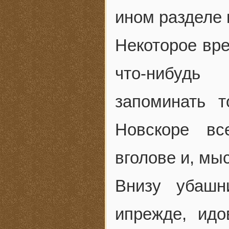
ином разделе
Некоторое вре
что-нибудь
запоминать 
Новскоре вс
вголове и, мы
Внизу убашн
ипрежде, ид