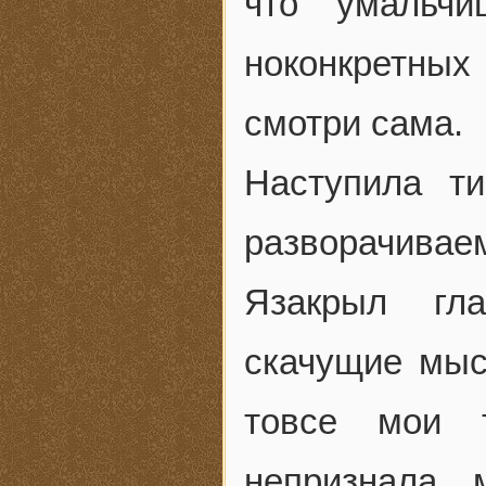
что умальчи
ноконкретных
смотри сама.
Наступила т
разворачивае
Язакрыл гла
скачущие мыс
товсе мои 
непризнала 