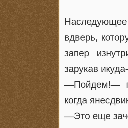
Наследующее 
вдверь, кото
запер изнутр
зарукав икуда
—Пойдем!— п
когда янесдви
—Это еще за