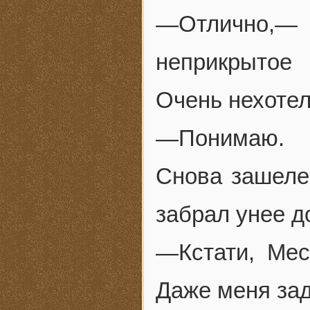
—Отлично,
неприкрытое
Очень нехоте
—Понимаю.
Снова зашеле
забрал унее д
—Кстати, Мес
Даже меня зад