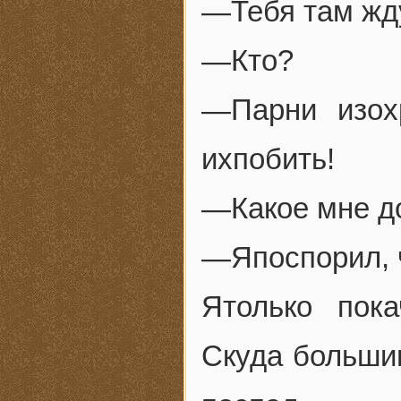
—Тебя там жду
—Кто?
—Парни изох
ихпобить!
—Какое мне до
—Япоспорил, ч
Ятолько пок
Скуда больши