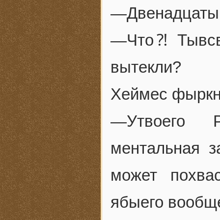
—Двенадцаты
—Что⁈ Тывсво
вытекли?
Хеймес фыркн
—Утвоего Р
ментальная з
может похвас
ябыего вообщ