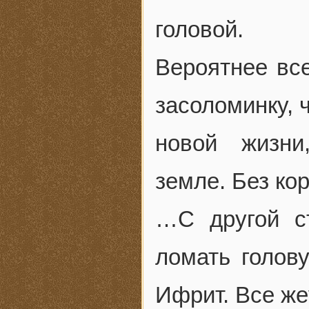
головой.
Вероятнее все
засоломинку, 
новой жизни
земле. Без ко
…С другой с
ломать голову
Ифрит. Все же