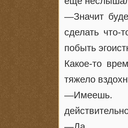
еще неслышал
—Значит буде
сделать что-т
побыть эгоист
Какое-то вре
тяжело вздохн
—Имеешь.
действительно
—Да.