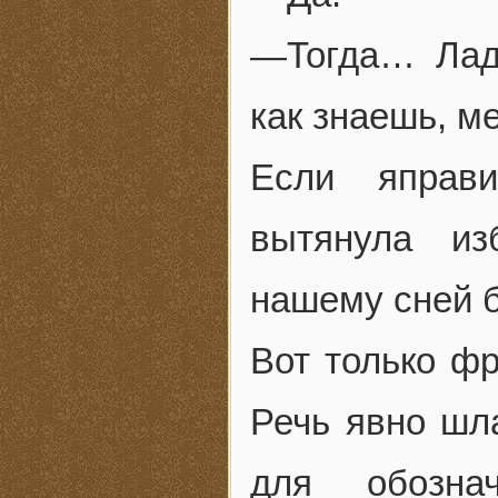
—Тогда… Лад
как знаешь, м
Если яправ
вытянула из
нашему сней 
Вот только фр
Речь явно шл
для обознач