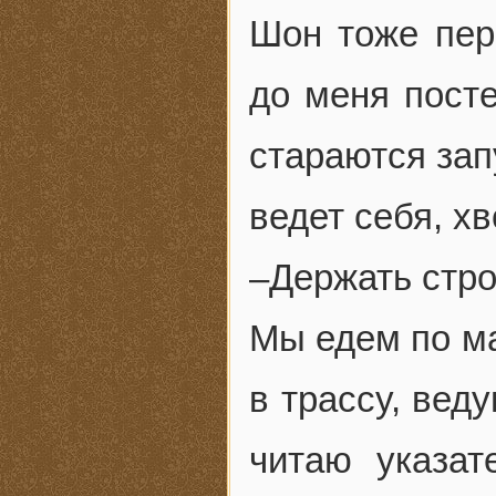
Шон тоже пере
до меня пост
стараются зап
ведет себя, хв
–Держать стро
Мы едем по ма
в трассу, вед
читаю указа