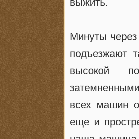
выжить.
Минуты через 
подъезжают т
высокой п
затемненными
всех машин о
еще и простр
наша машина 