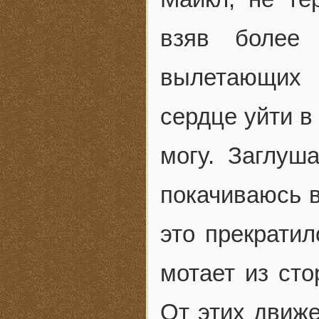
взяв более 
вылетающих 
сердце уйти в
могу. Заглуш
покачиваюсь в
это прекрати
мотает из сто
От этих движе