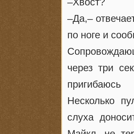
–Хвост?
–Да,– отвечае
по ноге и соо
Сопровождаю
через три се
пригибаюсь 
Несколько пу
слуха доноси
Майкл, не те