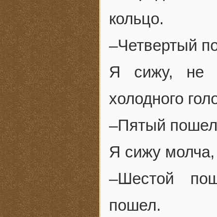
кольцо.
–Четвертый п
Я сижу, не 
холодного гол
–Пятый пошел
Я сижу молча,
–Шестой по
пошел.