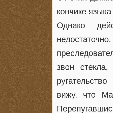
кончике языка
Однако дей
недостаточ
преследоват
звон стекла
ругательств
вижу, что М
Перепугавши