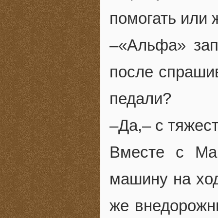
помогать или 
–«Альфа» зап
после спраши
педали?
–Да,– с тяжест
Вместе с Ма
машину на ход
же внедорожни