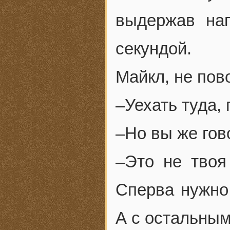
выдержав нап
секундой.
Майкл, не пов
–Уехать туда,
–Но вы же гов
–Это не твоя
Сперва нужно 
А с остальны