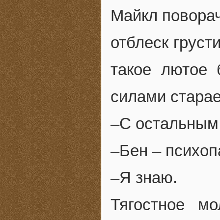
Майкл поворач
отблеск груст
такое лютое 
силами старае
–С остальным 
–Бен – психоп
–Я знаю.
Тягостное м