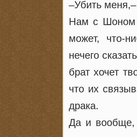
–Убить меня,–
Нам с Шоном 
может, что-н
нечего сказат
брат хочет тв
что их связыв
драка.
Да и вообще,