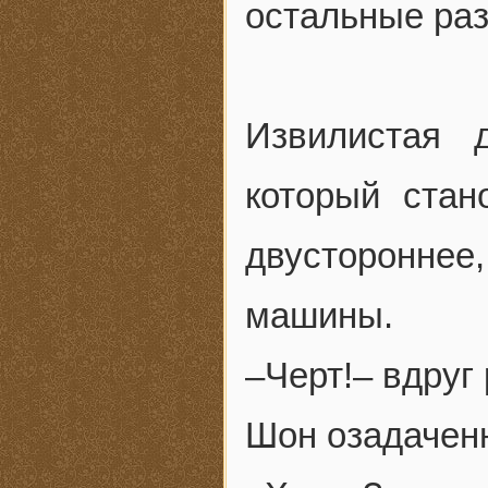
остальные раз
Извилистая 
который стан
двустороннее,
машины.
–Черт!– вдруг
Шон озадаченн