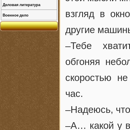
Деловая литература
взгляд в окн
Военное дело
другие машины
–Тебе хвати
обгоняя небо
скоростью не
час.
–Надеюсь, что
–А… какой у в