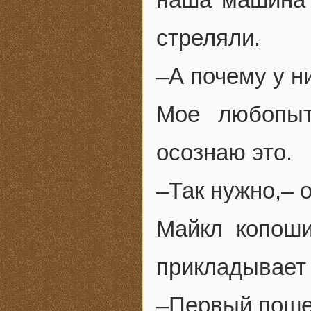
стреляли.
–А почему у н
Мое любопыт
осознаю это.
–Так нужно,– 
Майкл копоши
прикладывает р
–Первый поше