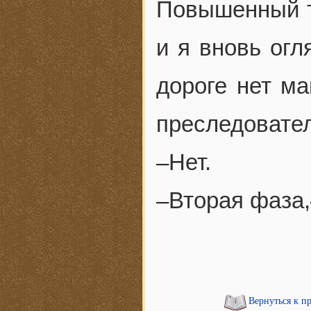
Повышенный т
и я вновь огл
дороге нет м
преследовател
–Нет.
–Вторая фаза,
Вернуться к п