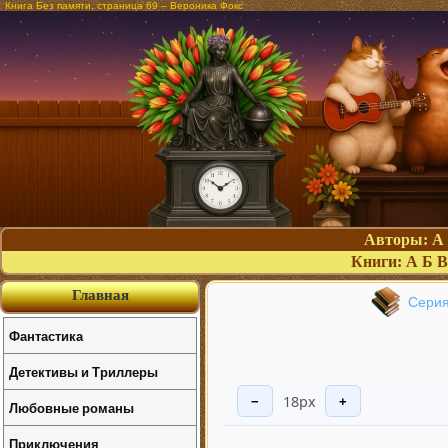
Книга Без памяти, страница 69 – Вероника Фокс
Авторы:
А
Книги:
А
Б
В
Главная
Серия
Фантастика
Детективы и Триллеры
18px
−
+
Любовные романы
Приключения