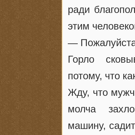
ради благопол
этим человеко
— Пожалуйста
Горло сков
потому, что к
Жду, что мужч
молча захл
машину, садит