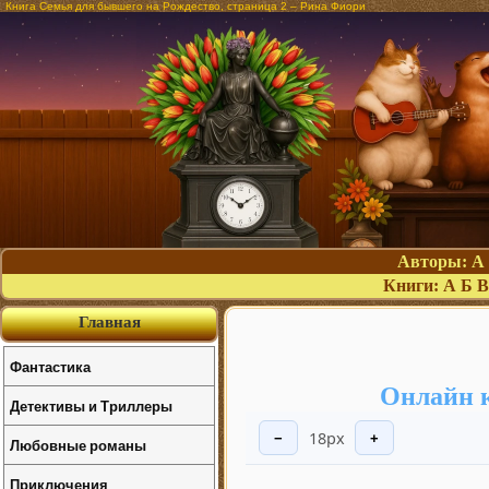
Книга Семья для бывшего на Рождество, страница 2 – Рина Фиори
Авторы:
А
Книги:
А
Б
В
Главная
Фантастика
Онлайн к
Детективы и Триллеры
18px
−
+
Любовные романы
Приключения