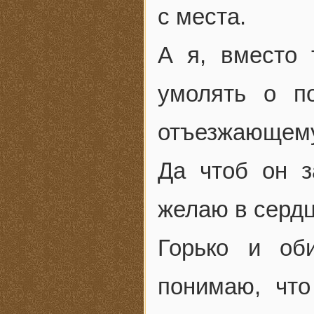
с места.
А я, вместо 
умолять о п
отъезжающему
Да чтоб он з
желаю в сердц
Горько и об
понимаю, что