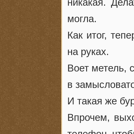
никакая. Дел
могла.
Как итог, теп
на руках.
Воет метель, 
в замысловато
И такая же бу
Впрочем, вых
телефон, чтоб