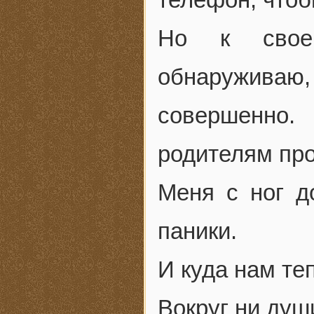
Но к своем
обнаружива
совершенно.
родителям пр
Меня с ног д
паники.
И куда нам те
Вокруг ни душ