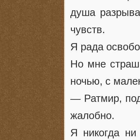
душа разрыва
чувств.
Я рада освоб
Но мне страшн
ночью, с мале
— Ратмир, под
жалобно.
Я никогда ни