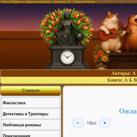
Книга Семья со сроком годности, страница 23 – Алика Фортис
Авторы:
А
Книги:
А
Б
В
Главная
Фантастика
Онла
Детективы и Триллеры
18px
−
+
Любовные романы
Приключения