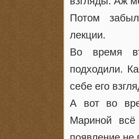
взгляды. Аж м
Потом забыл
лекции.
Во время в
подходили. Ка
себе его взгля
А вот во вр
Мариной всё
появление не 