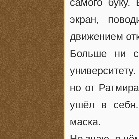
самого буку.
экран, пово
движением отк
Больше ни с
университету.
но от Ратмира
ушёл в себя
маска.
Не знаю, о чё