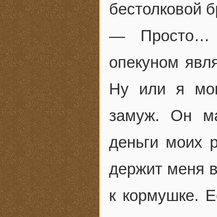
бестолковой б
— Просто… 
опекуном явля
Ну или я мо
замуж. Он м
деньги моих 
держит меня в
к кормушке. 