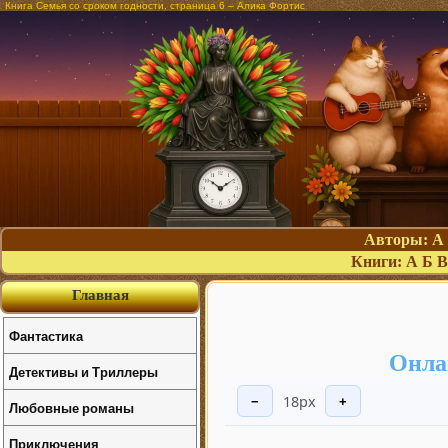
Книга Семья со сроком годности, страница 6 – Алика Фортис
Авторы:
А
Книги:
А
Б
В
Главная
Фантастика
Онла
Детективы и Триллеры
18px
−
+
Любовные романы
Приключения