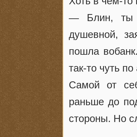
Хоть в чём-то
— Блин, ты 
душевной, за
пошла вобанк
так-то чуть по
Самой от се
раньше до под
стороны. Но с