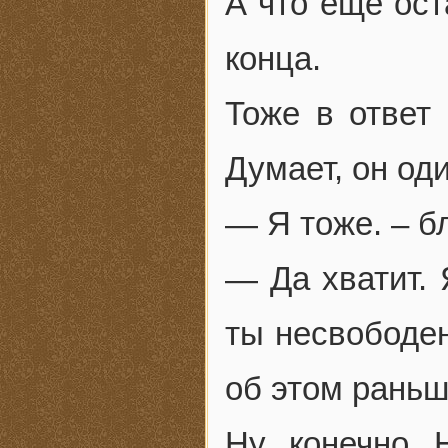
А что ещё ост
конца.
Тоже в ответ
Думает, он оди
— Я тоже. – б
— Да хватит. 
ты несвободен
об этом раньш
Ну, конечно. 