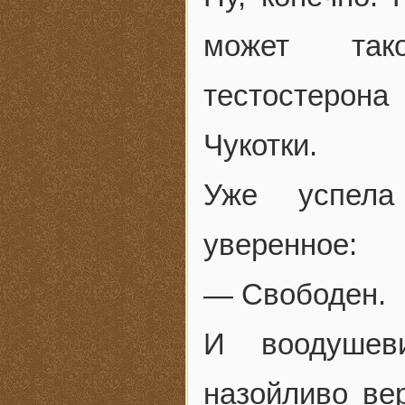
может тако
тестостерон
Чукотки.
Уже успела
уверенное:
— Свободен.
И воодушев
назойливо ве