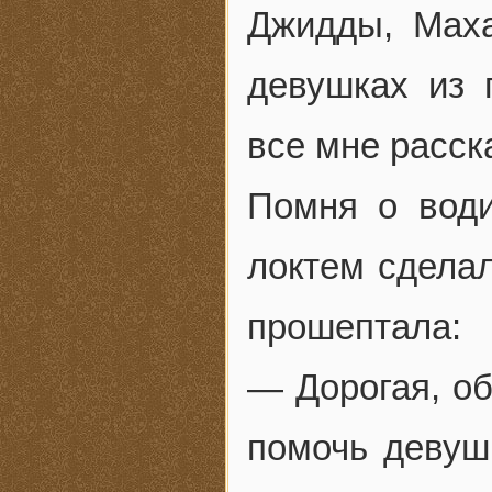
Джидды, Маха
девушках из 
все мне расск
Помня о води
локтем сделал
прошептала:
— Дорогая, о
помочь девуш