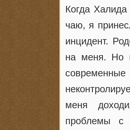
Когда Халида
чаю, я принес
инцидент. Род
на меня. Но 
современн
неконтролируе
меня доход
проблемы с 