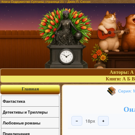
Книга Содружество Султаны, страница 21 – Джин П. Сэссон
Авторы:
А
Книги:
А
Б
В
Главная
Серия: 
Фантастика
Онл
Детективы и Триллеры
18px
−
+
Любовные романы
Приключения