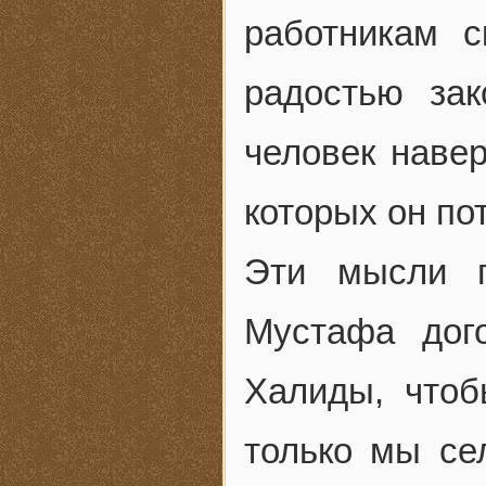
работникам 
радостью за
человек навер
которых он пот
Эти мысли п
Мустафа дог
Халиды, чтоб
только мы се