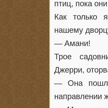
птиц, пока они
Как только 
нашему дворцу
— Амани!
Трое садовн
Джерри, оторв
— Она пошла
направлении ж