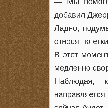
— Мы помогл
добавил Джер
Ладно, подума
относят клетк
В этот момен
медленно свор
Наблюдая, 
направляетс
сейчас будет