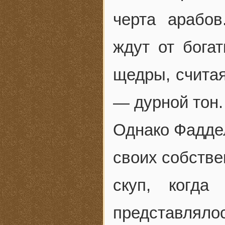
черта арабов
ждут от бога
щедры, считая
— дурной тон.
Однако Фаддел
своих собстве
скуп, когда
представля