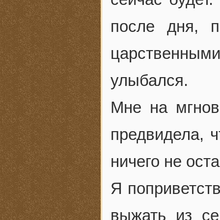
после дня, 
царственны
улыбался.
Мне на мгнов
предвидела, ч
ничего не оста
Я поприветств
выжать из се