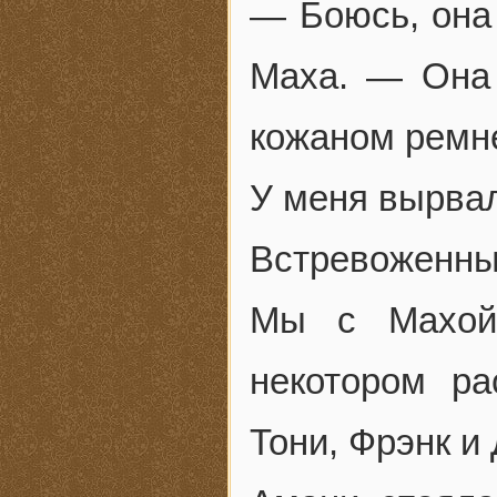
— Боюсь, она 
Маха. — Она 
кожаном ремн
У меня вырвал
Встревоженны
Мы с Махой
некотором р
Тони, Фрэнк и