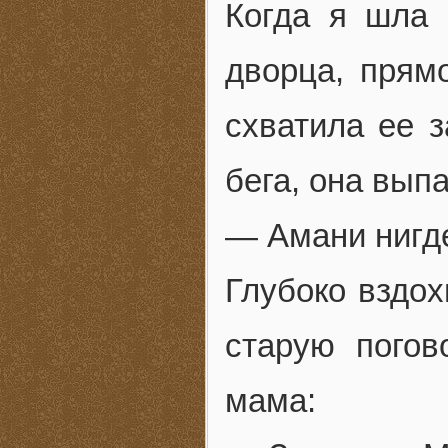
Когда я шла 
дворца, прям
схватила ее 
бега, она вып
— Амани нигде
Глубоко вздох
старую погов
мама: