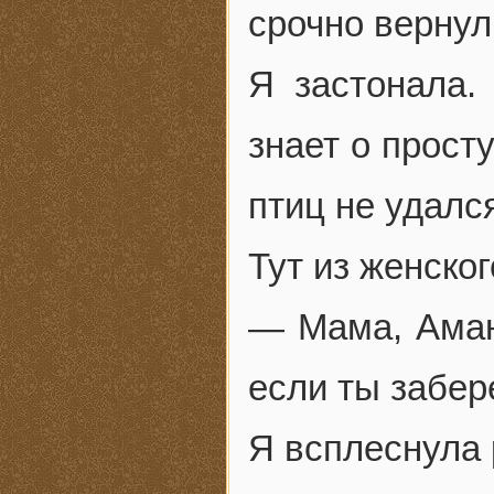
срочно вернул
Я застонала.
знает о прост
птиц не удалс
Тут из женско
— Мама, Амани
если ты забер
Я всплеснула 