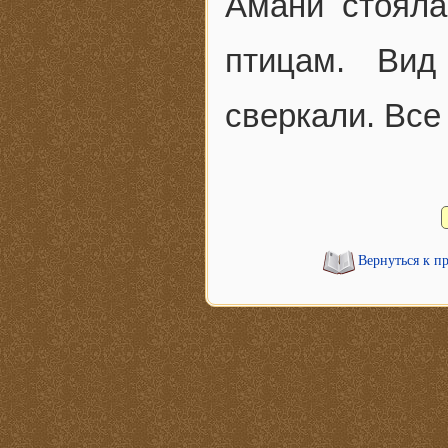
Амани стояла
птицам. Вид
сверкали. Вс
Вернуться к п