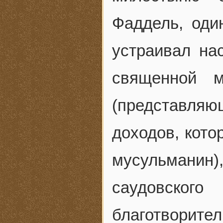
Фаддель, оди
устраивал на
священной м
(представля
доходов, кото
мусульманин)
саудовск
благотворит