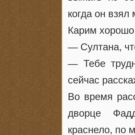
когда он взял 
Карим хорошо 
— Султана, чт
— Тебе трудн
сейчас расска
Во время рас
дворце Фад
краснело, по м