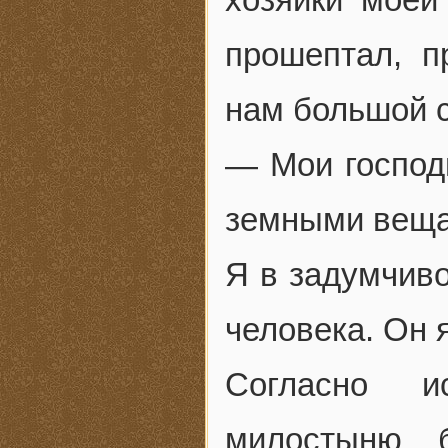
прошептал, п
нам большой с
— Мои господ
земными вещ
Я в задумчиво
человека. Он 
Согласно и
милостыню 