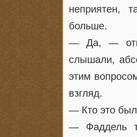
неприятен, 
больше.
— Да, — отв
слышали, абс
этим вопросо
взгляд.
— Кто это бы
— Фаддель т