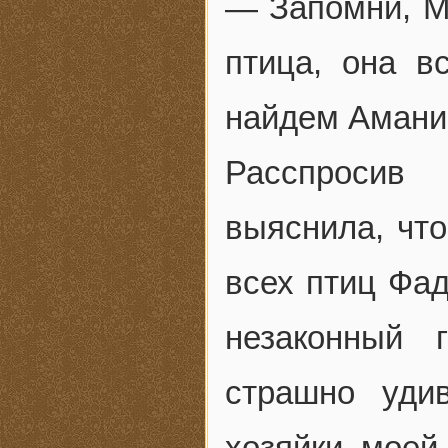
— Запомни, Ма
птица, она в
найдем Амани.
Расспросив 
выяснила, чт
всех птиц Фад
незаконный 
страшно уди
хозяйки моей