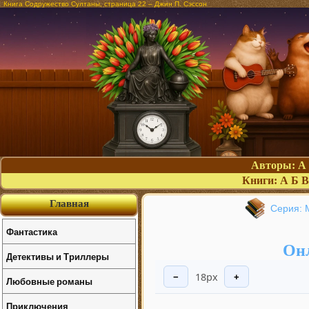
Книга Содружество Султаны, страница 22 – Джин П. Сэссон
Авторы:
А
Книги:
А
Б
В
Главная
Серия: 
Фантастика
Онл
Детективы и Триллеры
18px
−
+
Любовные романы
Приключения