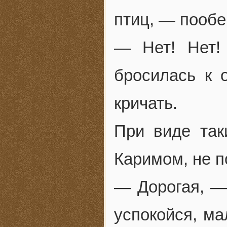
птиц, — пооб
— Нет! Нет!
бросилась к 
кричать.
При виде так
Каримом, не п
— Дорогая, —
успокойся, м