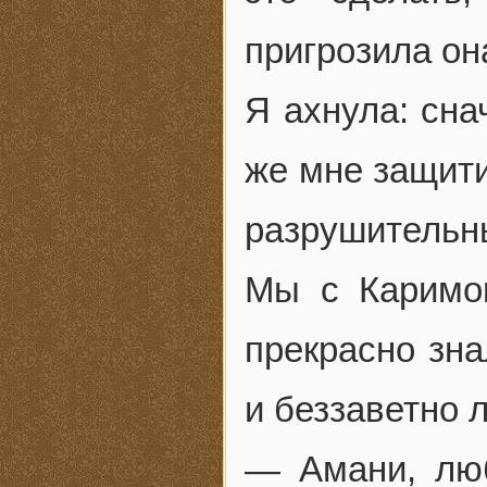
пригрозила он
Я ахнула: сна
же мне защити
разрушительн
Мы с Каримо
прекрасно зна
и беззаветно 
— Амани, люб