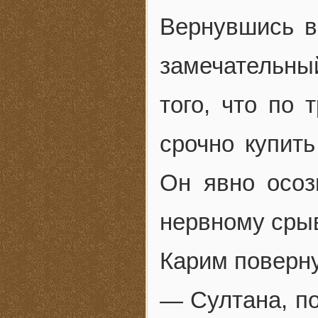
Вернувшись в
замечательны
того, что по
срочно купит
Он явно осоз
нервному срыв
Карим поверну
— Султана, по