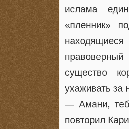
ислама еди
«пленник» п
находящиеся 
правоверный
существо ко
ухаживать за 
— Амани, теб
повторил Кари