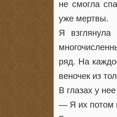
не смогла сп
уже мертвы.
Я взглянула 
многочислен
ряд. На кажд
веночек из то
В глазах у нее
— Я их потом 