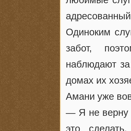
адресованны
Одиноким слу
забот, поэ
наблюдают за
домах их хозя
Амани уже во
— Я не верну 
это сделать