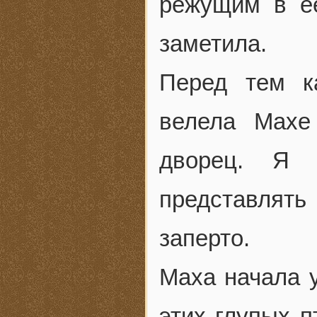
режущим в ее
заметила.
Перед тем к
велела Махе
дворец. Я 
представлят
заперто.
Маха начала у
этих глупых 