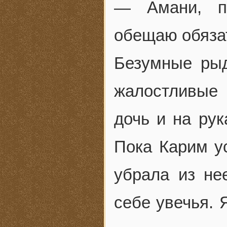
— Амани, по
обещаю обязат
Безумные ры
жалостливые
дочь и на рук
Пока Карим у
убрала из не
себе увечья. 