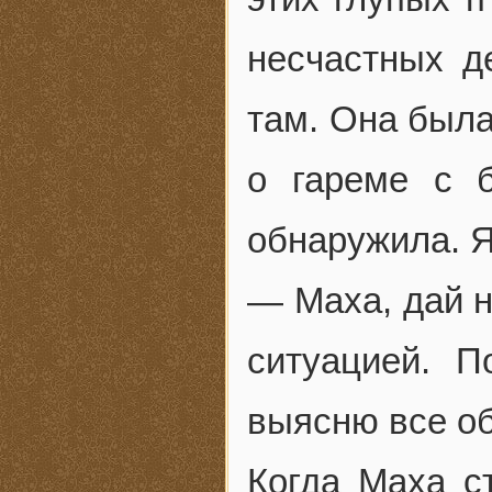
несчастных д
там. Она была
о гареме с 
обнаружила. Я
— Маха, дай н
ситуацией. П
выясню все об
Когда Маха с