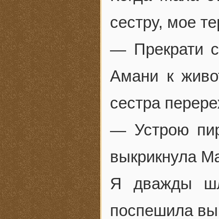
сестру, мое т
— Прекрати с
Амани к живо
сестра перере
— Устрою пир
выкрикнула М
Я дважды шл
поспешила вы