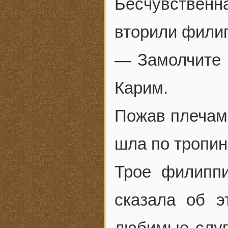
Бесчувствен
вторили филип
— Замолчите 
Карим.
Пожав плечами
шла по тропин
Трое филиппи
сказала об э
любимые слуги