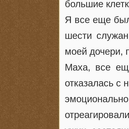
большие клетк
Я все еще был
шести служан
моей дочери, п
Маха, все ещ
отказалась с 
эмоционал
отреагирова