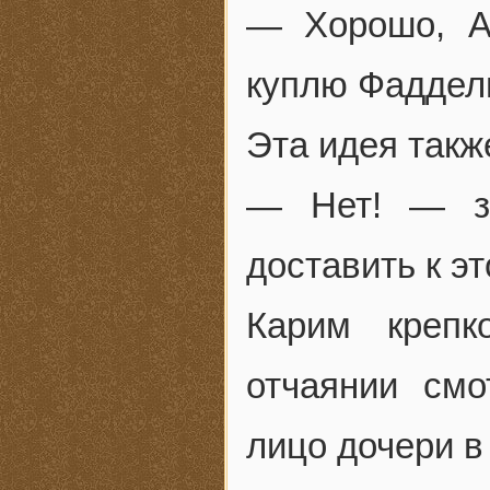
— Хорошо, А
куплю Фаддел
Эта идея такж
— Нет! — за
доставить к э
Карим креп
отчаянии смо
лицо дочери в