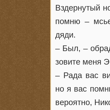
Вздернутый но
помню – мсь
дяди.
– Был, – обра
зовите меня Э
– Рада вас ви
но я вас помн
вероятно, Ник