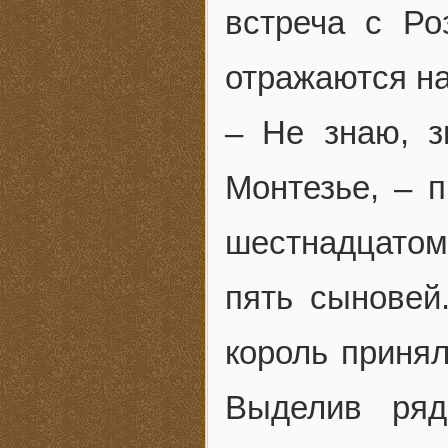
встреча с Ро
отражаются н
– Не знаю, з
Монтезье, – 
шестнадцатом 
пять сыновей
король принял
Выделив ряд