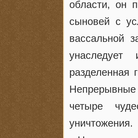
области, он 
сыновей с ус
вассальной з
унаследует
разделенная г
Непрерывны
четыре чуд
уничтожения.