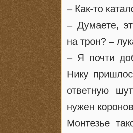
– Как-то катал
– Думаете, эт
на трон? – лу
– Я почти до
Нику пришлос
ответную шу
нужен коронов
Монтезье так