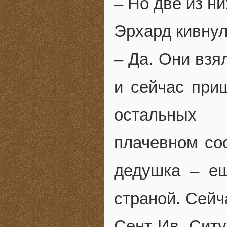
– Но две из ни
Эрхард кивнул
– Да. Они взя
и сейчас при
остальных 
плачевном со
дедушка – ещ
страной. Сейч
Сент-Ив. Ситу