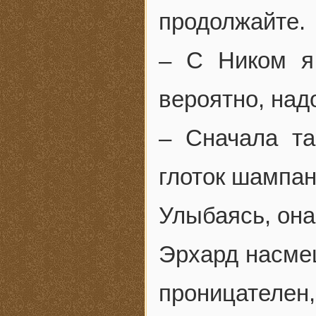
продолжайте.
– С Ником я
вероятно, над
– Сначала та
глоток шампан
Улыбаясь, она
Эрхард насмеш
проницателен