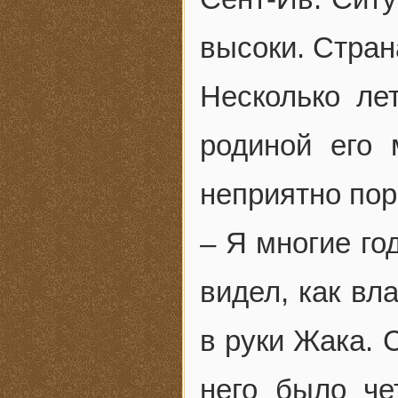
высоки. Страна
Несколько ле
родиной его 
неприятно пор
– Я многие го
видел, как вл
в руки Жака. 
него было че