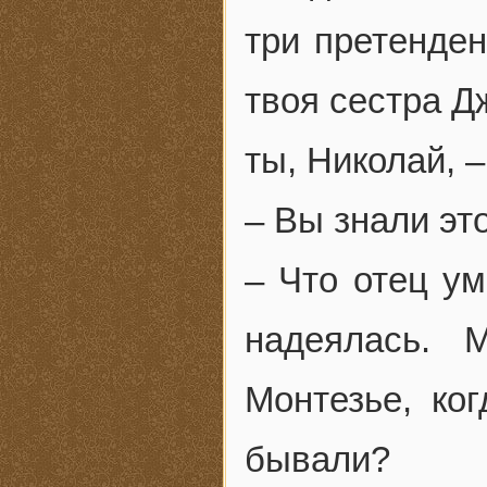
три претенден
твоя сестра Д
ты, Николай, –
– Вы знали это
– Что отец ум
надеялась. 
Монтезье, ко
бывали?