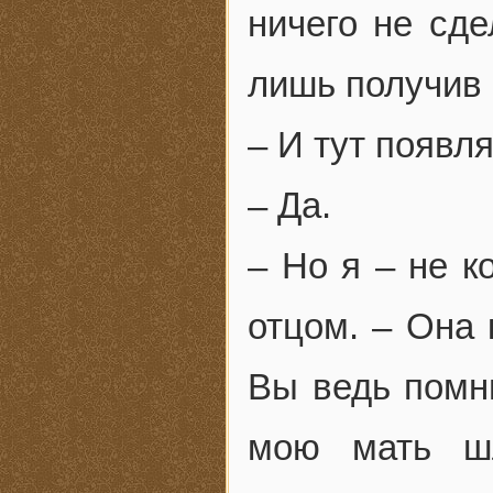
ничего не сд
лишь получив 
– И тут появл
– Да.
– Но я – не к
отцом. – Она 
Вы ведь помн
мою мать шл