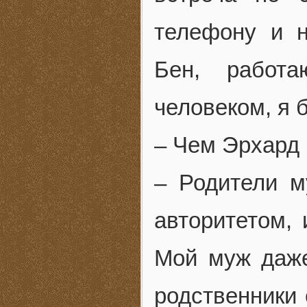
телефону и 
Бен, работ
человеком, я 
– Чем Эрхард 
– Родители м
авторитетом,
Мой муж даже
родственники 