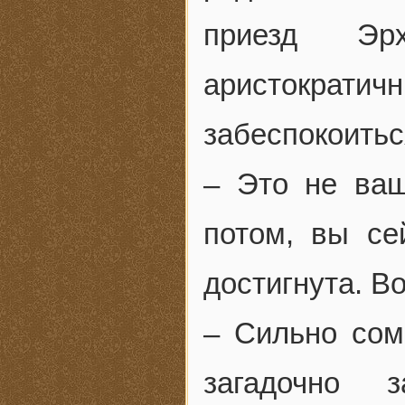
приезд Э
аристократ
забеспокоить
– Это не ваш
потом, вы сей
достигнута. 
– Сильно сом
загадочно 