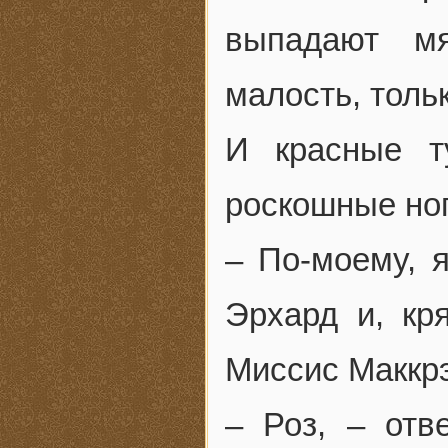
выпадают м
малость, толь
И красные т
роскошные ног
– По-моему, 
Эрхард и, кря
Миссис Маккр
– Роз, – отв