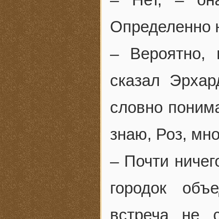
Определенно н
– Вероятно, 
сказал Эрхар
словно понима
знаю, Роз, мно
– Почти ничег
городок объ
встреча не 