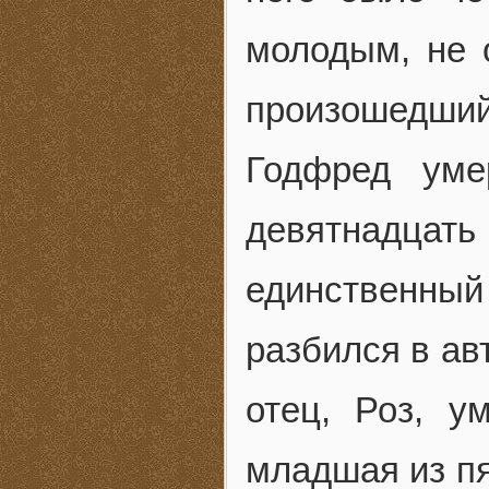
молодым, не 
произошедший
Годфред уме
девятнадца
единственны
разбился в ав
отец, Роз, у
младшая из пя