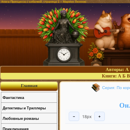
Книга Принцесса с собачкой, страница 2 – Марион Леннокс
Авторы:
А
Книги:
А
Б
В
Главная
Серия: По кор
Фантастика
Онл
Детективы и Триллеры
18px
−
+
Любовные романы
Приключения