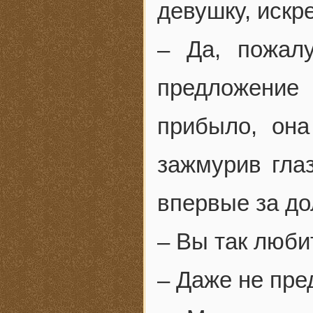
девушку, искр
– Да, пожал
предложение 
прибыло, она
зажмурив глаз
впервые за до
– Вы так люб
– Даже не пред