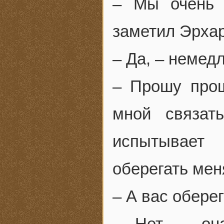
– Мы очень 
заметил Эрхар
– Да, – немедл
– Прошу прощ
мной связат
испытывает
оберегать меня
– А вас оберег
– Нет, – он