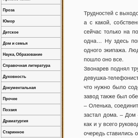
Проза
Трудностей с выходо
Юмор
а с какой, собстве
сейчас только на п
Детское
одна… Ну здесь пон
Дом и семья
одного экипажа. Лю
Наука, Образование
пошло оно все.
Справочная литература
Звонарев поднял тру
Духовность
девушка-телефонист
что нужно было сод
Документальная
завод также был об
Прочее
– Оленька, соединит
Поэзия
застал дома. – Дом 
Драматургия
как и у всего руков
Старинное
очередь ставились о