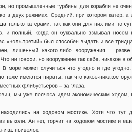
ори, но промышленные турбины для корабля не очень
ко в двух режимах. Средний, при котором катер, а 
а только катерами, так как они для них ими по су
в, и полный, когда он буквально взмывал носом
ас «ноль-третий» был способен выдать и все тридца
чен, лишенный какого-либо вооружения – разве
 Что ни говори, но вооружение так себе, никакое в 
. В море может случиться что угодно и где угодно
но тоже имеются пираты, так что какое-никакое ору
местных флибустьеров – за глаза.
вич, мы уже полчаса идем экономическим ходом, 
находились на ходовом мостике. Хотя что тут д
лаз выколи. Ан нет, торчит на ходовом мостике и ещ
ника, приволок.