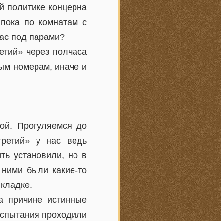
ой политике концерна
 пока по комнатам с
час под парами?
ретий» через полчаса
ным номерам, иначе и
ной. Прогуляемся до
третий» у нас ведь
ть установили, но в
 ними были какие-то
ыкладке.
а причине истинные
испытания проходили