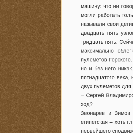
машину: что ни гов
могли работать толь
называли свои детищ
двадцать пять узло
тридцать пять. Сейч
максимально облег
пулеметов Горского.
но и без него никак
пятнадцатого века, 
двух пулеметов для 
– Сергей Владимиро
ход?
Звонарев и Зимов 
египетская – хоть г
первейшего сподвиж