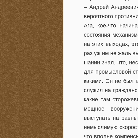
– Андрей Андреевич
вероятного противни
Ага, кое-что начин
состояния механизм
на этих выходах, эт
раз уж им не жаль в
Панин знал, что, не
для промысловой ст
какими. Он не был 
служил на гражданск
какие там сторожев
мощное вооружени
выступать на равны
немыслимую скорост
что вполне компенс