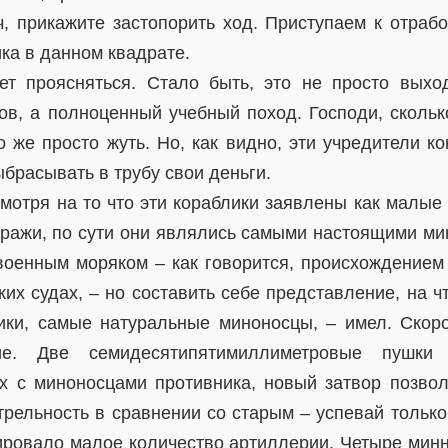
, прикажите застопорить ход. Приступаем к отрабо
ка в данном квадрате.
ает проясняться. Стало быть, это не просто вых
ов, а полноценный учебный поход. Господи, скольк
о же просто жуть. Но, как видно, эти учредители ко
ыбрасывать в трубу свои деньги.
смотря на то что эти кораблики заявлены как малы
ражи, по сути они являлись самыми настоящими ми
военным моряком – как говорится, происхождением
их судах, – но составить себе представление, на ч
ики, самые натуральные миноносцы, – имел. Скоро
е. Две семидесятипятимиллиметровые пушки
х с миноносцами противника, новый затвор позво
рельность в сравнении со старым – успевай только
ировало малое количество артиллерии. Четыре мин