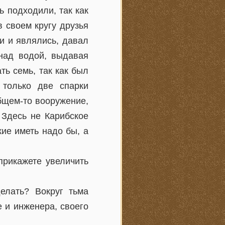
 подходили, так как
в своем кругу друзья
ти и являлись, давал
 над водой, выдавая
ть семь, так как был
 только две спарки
общем-то вооружение,
. Здесь не Карибское
жие иметь надо бы, а
прикажете увеличить
елать? Вокруг тьма
е и инженера, своего