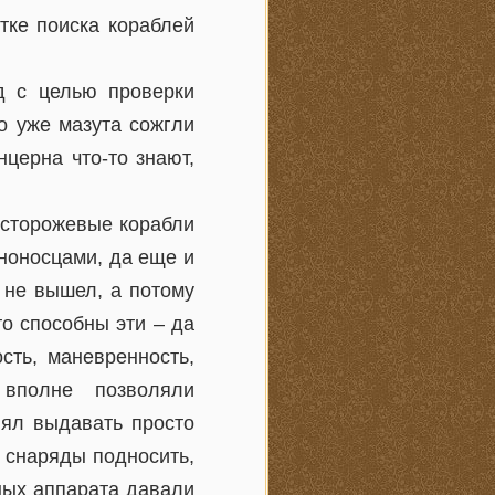
тке поиска кораблей
од с целью проверки
о уже мазута сожгли
нцерна что-то знают,
е сторожевые корабли
ноносцами, да еще и
 не вышел, а потому
то способны эти – да
сть, маневренность,
 вполне позволяли
лял выдавать просто
 снаряды подносить,
ных аппарата давали