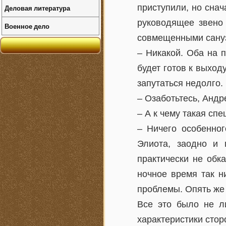
приступили, но снач
Деловая литература
руководящее звено 
Военное дело
совмещенными санузл
– Никакой. Оба на п
будет готов к выход
запутаться недолго.
– Озаботьтесь, Андр
– А к чему такая сп
– Ничего особенног
Элиота, заодно и 
практически не обк
ночное время так н
проблемы. Опять же 
Все это было не л
характеристики сто