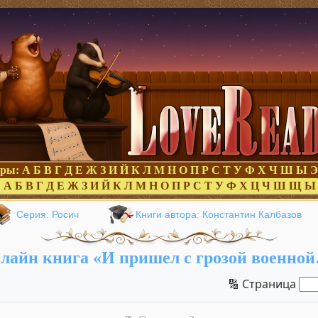
оры:
А
Б
В
Г
Д
Е
Ж
З
И
Й
К
Л
М
Н
О
П
Р
С
Т
У
Ф
Х
Ч
Ш
Ы
Э
:
А
Б
В
Г
Д
Е
Ж
З
И
Й
К
Л
М
Н
О
П
Р
С
Т
У
Ф
Х
Ц
Ч
Ш
Щ
Ы
Серия: Росич
Книги автора: Константин Калбазов
лайн книга «И пришел с грозой военно
🔢 Страница