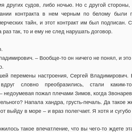
я других судов, либо ночью. Но с другой стороны, 
сании контракта в нем черным по белому были 
ерческих тайн, и этот контракт им был подписан. С
 раз так, то и ему не след нарушать договор.
о.
ладимирович. – Вообще-то он ничего не понял, и это
о.
ей перемены настроения, Сергей Владимирович. 
друг словно преобразились, стали каким-т
– недоумевая пожал плечами Зимов, когда Звонарев
тельного? Напала хандра, грусть-печаль. Да такое ж
от выйду в море – и враз полегчает. Я хотя и сугуб
ожилось такое впечатление, что вы чего-то ждете эт