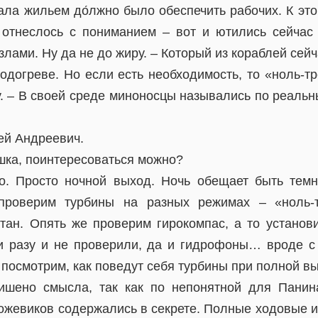
ала жильем до́лжно было обеспечить рабочих. К эт
отнеслось с пониманием – вот и ютились сейчас
ами. Ну да не до жиру. – Который из кораблей сей
одогреве. Но если есть необходимость, то «ноль-т
у. – В своей среде миноносцы назывались по реаль
ей Андреевич.
ешка, поинтересоваться можно?
о. Просто ночной выход. Ночь обещает быть тем
проверим турбины на разных режимах – «ноль-
атан. Опять же проверим гирокомпас, а то установи
и разу и не проверили, да и гидрофоны… вроде с
посмотрим, как поведут себя турбины при полной в
ишено смысла, так как по непонятной для Панин
рожевиков содержались в секрете. Полные ходовые 