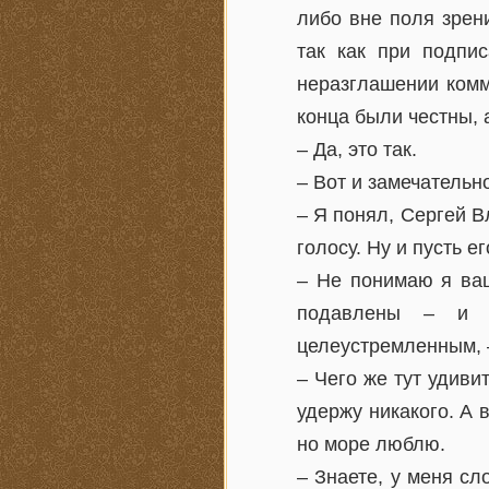
либо вне поля зрени
так как при подпи
неразглашении комм
конца были честны, а
– Да, это так.
– Вот и замечательн
– Я понял, Сергей В
голосу. Ну и пусть ег
– Не понимаю я ваш
подавлены – и в
целеустремленным, 
– Чего же тут удиви
удержу никакого. А в
но море люблю.
– Знаете, у меня сл