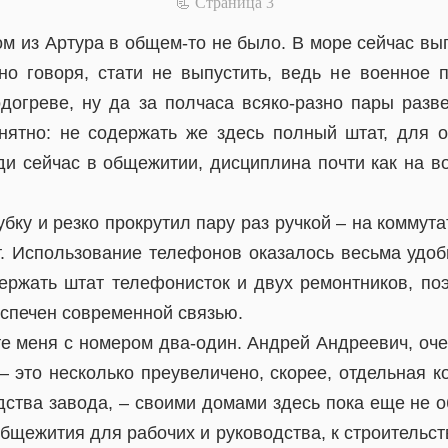
📃 Cтраница 3
м из Артура в общем-то не было. В море сейчас вы
нно говоря, стати не выпустить, ведь не военное 
одогреве, ну да за полчаса всяко-разно пары разве
ятно: не содержать же здесь полный штат, для о
ди сейчас в общежитии, дисциплина почти как на 
бку и резко прокрутил пару раз ручкой – на коммута
. Использование телефонов оказалось весьма удоб
ержать штат телефонисток и двух ремонтников, поэ
еспечен современной связью.
е меня с номером два-один. Андрей Андреевич, оче
– это несколько преувеличено, скорее, отдельная 
одства завода, – своими домами здесь пока еще не 
бщежития для рабочих и руководства, к строительст