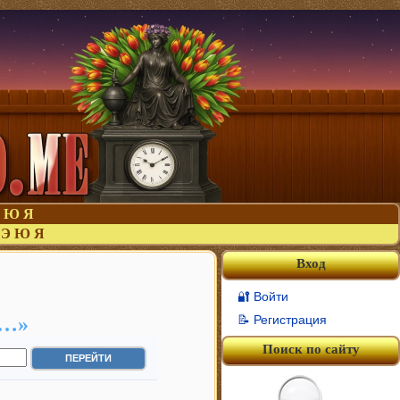
Ю
Я
Э
Ю
Я
Вход
🔐 Войти
й…»
📝 Регистрация
Поиск по сайту