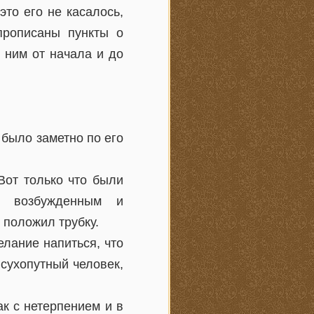
это его не касалось,
прописаны пункты о
 ним от начала и до
 было заметно по его
Вот только что были
о возбужденным и
 положил трубку.
елание напиться, что
о сухопутный человек,
ак с нетерпением и в