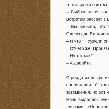
то же время боитесь 
– Выбросьте из гол
Встретим рассвет в 
– Вы забыли, что 
Одессы до Владивос
– И что? Неужели он
– Отчего же. Произв
– Ну так как?
– А давайте.
С рейда их выпустил
напряжении. С одн
затемнения, но вот ч
Ночь выдалась очен
линзами. «Ноль-тр