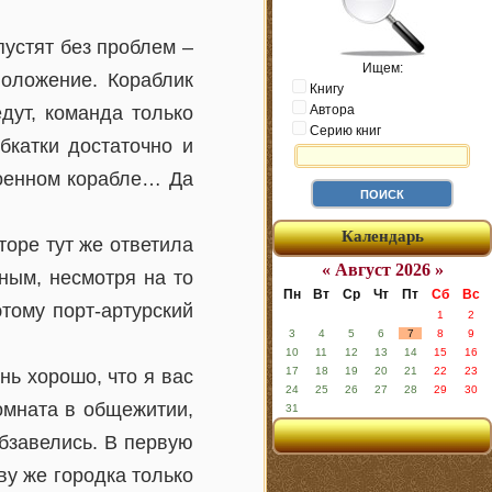
пустят без проблем –
Ищем:
положение. Кораблик
Книгу
дут, команда только
Автора
Серию книг
бкатки достаточно и
военном корабле… Да
Календарь
торе тут же ответила
« Август 2026 »
ным, несмотря на то
Пн
Вт
Ср
Чт
Пт
Сб
Вс
тому порт-артурский
1
2
3
4
5
6
7
8
9
10
11
12
13
14
15
16
17
18
19
20
21
22
23
нь хорошо, что я вас
24
25
26
27
28
29
30
комната в общежитии,
31
обзавелись. В первую
ву же городка только