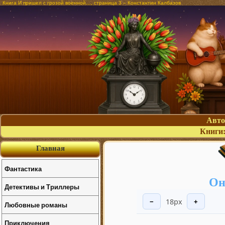
Книга И пришел с грозой военной…, страница 3 – Константин Калбазов
Авт
Книги
Главная
Фантастика
Он
Детективы и Триллеры
18px
−
+
Любовные романы
Приключения