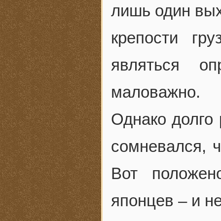
лишь один вых
крепости гр
являться о
маловажно.
Однако долго 
сомневался, ч
Вот положен
японцев – и н