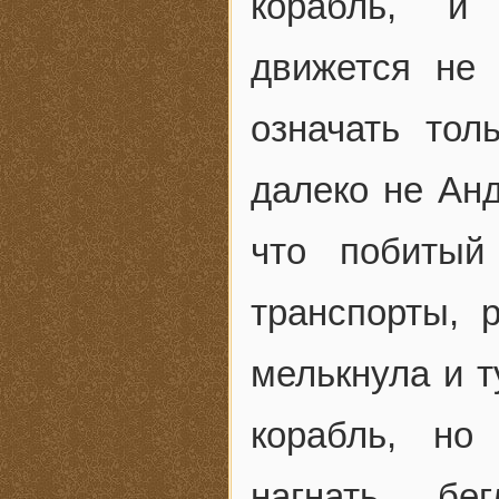
корабль, и
движется не 
означать тол
далеко не Ан
что побитый
транспорты, 
мелькнула и т
корабль, но
нагнать бе