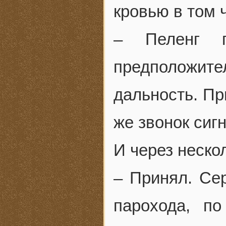
кровью в том 
– Пеленг п
предположит
дальность. Пр
же звонок сиг
И через неско
– Принял. Се
парохода, п