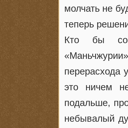
молчать не бу
теперь решени
Кто бы сом
«Маньчжурии»
перерасхода у
это ничем не
подальше, пр
небывалый ду