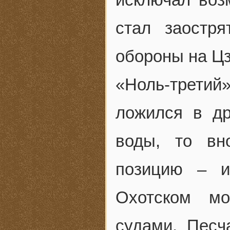
стал заостр
обороны на Ц
«Ноль-трети
ложился в д
воды, то вн
позицию – и
Охотском мо
судами, Песч