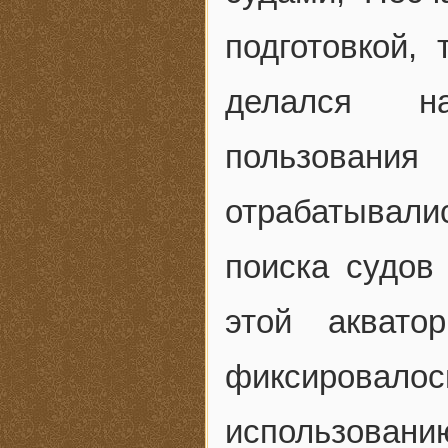
подготовкой,
делался на
пользова
отрабатывал
поиска судов 
этой аквато
фиксировало
использова