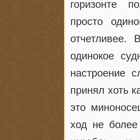
горизонте п
просто один
отчетливее. 
одинокое суд
настроение с
принял хоть к
это миноносе
ход не более