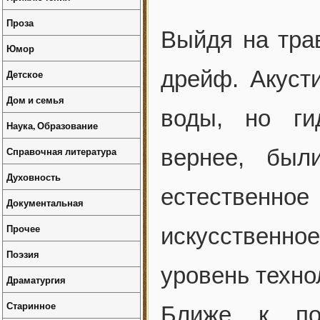
Проза
Выйдя на трав
Юмор
дрейф. Акуст
Детское
Дом и семья
воды, но ги
Наука, Образование
Справочная литература
вернее, был
Духовность
естественн
Документальная
Прочее
искусственно
Поэзия
уровень техно
Драматургия
Старинное
Ближе к по