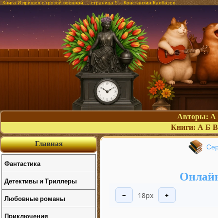
Книга И пришел с грозой военной…, страница 5 – Константин Калбазов
Авторы:
А
Книги:
А
Б
В
Главная
Сер
Фантастика
Онлайн
Детективы и Триллеры
18px
−
+
Любовные романы
Приключения