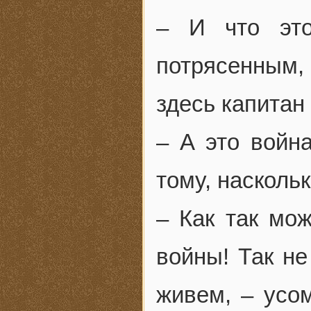
– И что это
потрясенным
здесь капитан
– А это война
тому, наскольк
– Как так мо
войны! Так не
живем, – усо