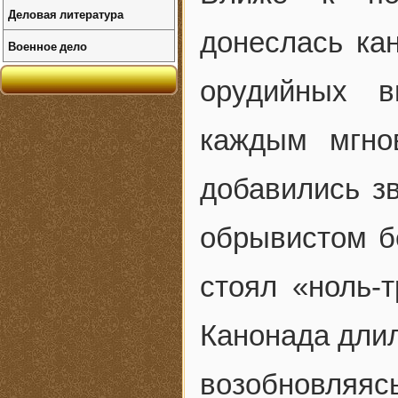
Деловая литература
донеслась ка
Военное дело
орудийных в
каждым мгно
добавились зв
обрывистом бе
стоял «ноль-т
Канонада длил
возобновляясь