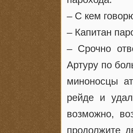
– С кем говор
– Капитан па
– Срочно отв
Артуру по бол
миноносцы а
рейде и удал
возможно, во
продолжите д