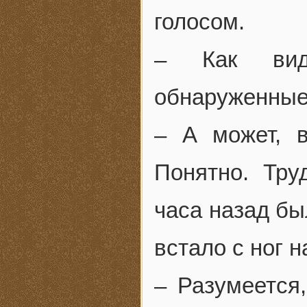
голосом.
– Как види
обнаруженные
– А может, 
Понятно. Тру
часа назад бы
встало с ног н
– Разумеется