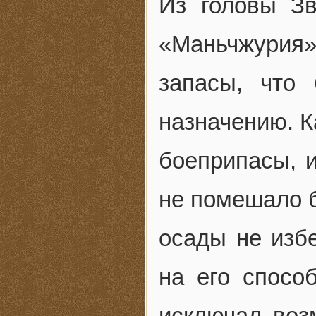
Из головы З
«Маньчжурия
запасы, что
назначению. Ка
боеприпасы, и
не помешало б
осады не изб
на его спосо
исключал воз