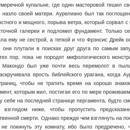
умеречной купальне, где один мастеровой тешил сво
 назло своей матери. Аурелиано был так поглощен
остного и мощного, порыва ветра, который сорвал с 
точной галереи и подломил фундамент. Только се
ла ему не сестрой, а теткой и что Фрэнсис Дрейк о
е они плутали в поисках друг друга по самым за
тех пор, пока не породят мифологического монстр
. Макондо был уже почти весь перемолот в пыл
аскручивала ярость библейского урагана, когда А
траниц, чтобы не тратить время на хорошо знако
ент, которым жил, постигая его по мере проживаем
у себе на последней странице пергамента, будто см
л взглядом ниже, чтобы пропустить предсказа
твенной смерти. Однако прежде чем взглянуть на по
 не покинуть эту комнату, ибо было предречено, 