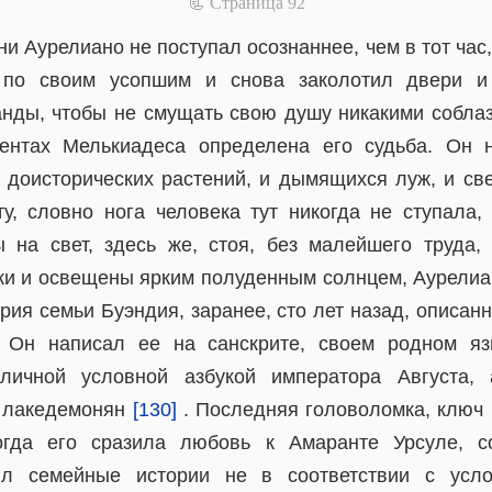
📃 Cтраница 92
ни Аурелиано не поступал осознаннее, чем в тот час,
 по своим усопшим и снова заколотил двери и
нды, чтобы не смущать свою душу никакими соблаз
ментах Мелькиадеса определена его судьба. Он
доисторических растений, и дымящихся луж, и св
у, словно нога человека тут никогда не ступала,
 на свет, здесь же, стоя, без малейшего труда
ки и освещены ярким полуденным солнцем, Аурелиан
ория семьи Буэндия, заранее, сто лет назад, описа
. Он написал ее на санскрите, своем родном я
 личной условной азбукой императора Августа,
 лакедемонян
[130]
. Последняя головоломка, ключ 
гда его сразила любовь к Амаранте Урсуле, с
ил семейные истории не в соответствии с усло