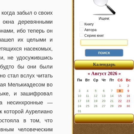
 когда забыл о своих
Ищем:
 окна деревянными
Книгу
нами, ибо теперь он
Автора
Серию книг
 нашел их целыми и
етящихся насекомых,
 и, не удосужившись
Календарь
, будто бы они были
« Август 2026 »
о стал вслух читать
Пн
Вт
Ср
Чт
Пт
Сб
Вс
нная Мелькиадесом во
1
2
3
4
5
6
7
8
9
зыке, и зашифровал
10
11
12
13
14
15
16
17
18
19
20
21
22
23
 а несинхронные —
24
25
26
27
28
29
30
к которой Аурелиано
31
остояла в том, что
вным человеческим