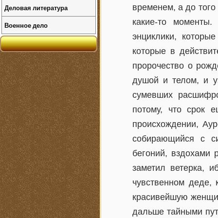
временем, а до того
Деловая литература
какие-то моменты.
Военное дело
энциклики, которы
которые в действит
пророчество о рожд
душой и телом, и у
сумевших расшифро
потому, что срок 
происхождении, Аур
собирающийся с с
бегоний, вздохами 
заметил ветерка, 
чувственном деде, 
красивейшую женщину
дальше тайными пут