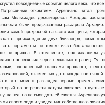
 сгустил повседневные события целого века, что все
 Потрясенный открытием, Аурелиано читал гром
е сам Мелькиадес декламировал Аркадио, заставл
ельности были предсказанием расстрела Аркадио
ении самой прекрасной на свете женщины, которая
знал о происхождении двух близнецов, посмертны
вать пергаменты не только из-за бесталанности 
еще не пришел. В этом месте, горя желанием уз
елиано перескочил через несколько страниц. Тут по
илами, наполненный голосами прошлого, шепото
разочарований, отлетевших до прихода настоящей 
ибо в этот момент разглядел первые приметы сам
который по ветрености натуры оказался в пустыне
, нашел, но не смог дать ей счастья. Аурелиано у
ями своего рода и увидел миг собственного зачатия