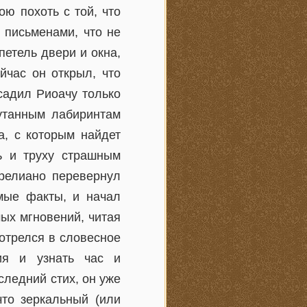
ю похоть с той, что
 письменами, что не
петель двери и окна,
йчас он открыл, что
садил Риоачу только
путанным лабиринтам
а, с которым найдет
ь и труху страшным
урелиано перевернул
мые факты, и начал
ых мгновений, читая
отрелся в словесное
ния и узнать час и
следний стих, он уже
что зеркальный (или