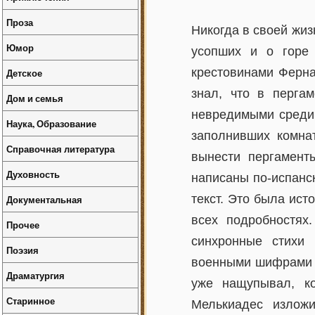
Проза
Никогда в своей жиз
Юмор
усопших и о горе
крестовинами Ферна
Детское
знал, что в перга
Дом и семья
невредимыми среди 
Наука, Образование
заполнивших комнат
Справочная литература
вынести пергаменты
Духовность
написаны по-испанс
текст. Это была ист
Документальная
всех подробностях
Прочее
синхронные стихи
Поэзия
военными шифрами
Драматургия
уже нащупывал, ко
Старинное
Мелькиадес излож