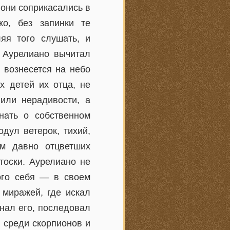
 они соприкасались в
ко, без запинки те
яя того слушать, и
. Аурелиано вычитал
 вознесется на небо
х детей их отца, не
или нерадивости, а
нать о собственном
дул ветерок, тихий,
м давно отцветших
тоски. Аурелиано не
ого себя — в своем
 миражей, где искал
знал его, последовал
 среди скорпионов и