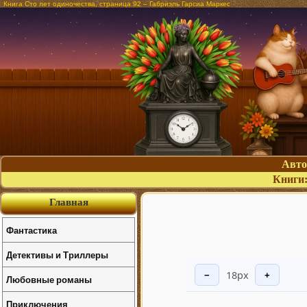
Книга Сто лет одиночества, страница 92 – Габриэль Гарсиа Маркес
Авт
Книги
Главная
Фантастика
Детективы и Триллеры
18px
−
+
Любовные романы
Приключения