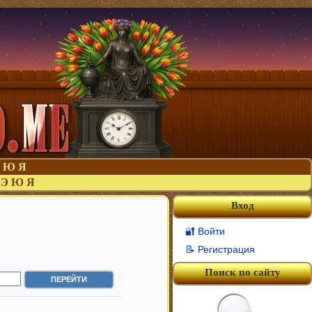
Ю
Я
Э
Ю
Я
Вход
🔐 Войти
📝 Регистрация
Поиск по сайту