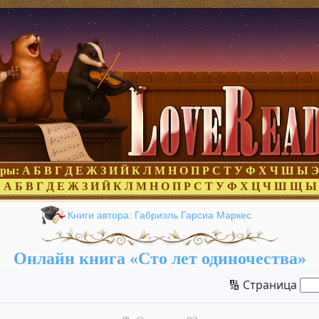
оры:
А
Б
В
Г
Д
Е
Ж
З
И
Й
К
Л
М
Н
О
П
Р
С
Т
У
Ф
Х
Ч
Ш
Ы
Э
:
А
Б
В
Г
Д
Е
Ж
З
И
Й
К
Л
М
Н
О
П
Р
С
Т
У
Ф
Х
Ц
Ч
Ш
Щ
Ы
Книги автора: Габриэль Гарсиа Маркес
Онлайн книга «Сто лет одиночества»
🔢 Страница