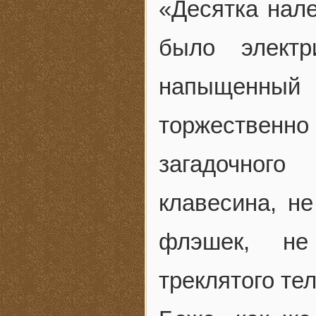
«Десятка нал
было электр
напыщенный
торжествен
загадочног
клавесина, н
флэшек, не
треклятого т