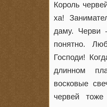
Король червей
ха! Занимате
даму. Черви 
понятно. Лю
Господи! Ког
длинном пл
восковые све
червей тоже