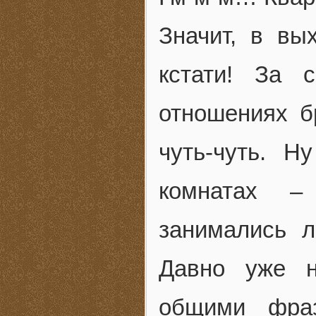
Значит, в вы
кстати! За 
отношениях бр
чуть-чуть. Н
комнатах –
занимались 
Давно уже н
общими фра