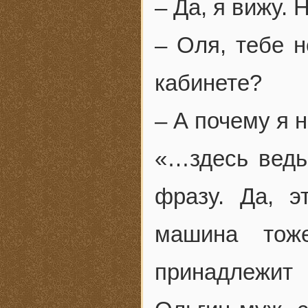
– Да, я вижу. 
– Оля, тебе 
кабинете?
– А почему я 
«…здесь ведь
фразу. Да, 
машина тож
принадлежит