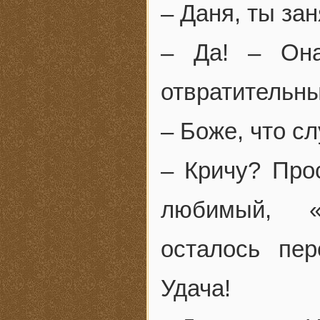
– Даня, ты за
– Да! – Она
отвратительны
– Боже, что с
– Кричу? Про
любимый, «
осталось пер
Удача!