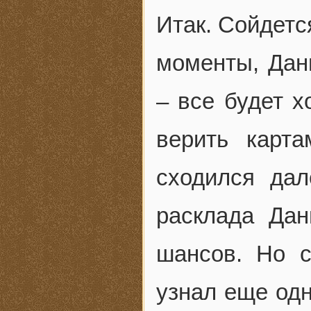
Итак. Сойдетс
моменты, Дан
– все будет х
верить карт
сходился дал
расклада Дан
шансов. Но с
узнал еще одн