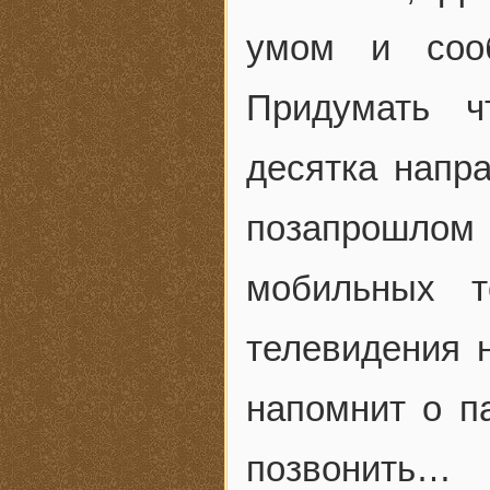
умом и сооб
Придумать ч
десятка напр
позапрошлом
мобильных т
телевидения н
напомнит о па
позвонить…