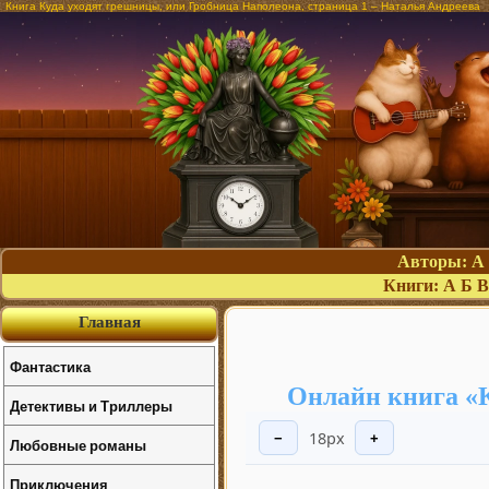
Книга Куда уходят грешницы, или Гробница Наполеона, страница 1 – Наталья Андреева
Авторы:
А
Книги:
А
Б
В
Главная
Фантастика
Онлайн книга «К
Детективы и Триллеры
18px
−
+
Любовные романы
Приключения