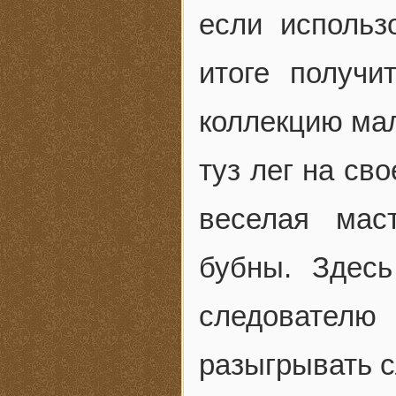
если использ
итоге получ
коллекцию мал
туз лег на св
веселая мас
бубны. Здесь
следователю
разыгрывать с