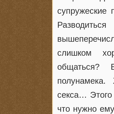
супружеские 
Разводит
вышеперечи
слишком хо
общаться? 
полунамека.
секса… Этого 
что нужно ему