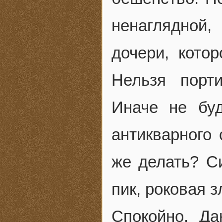
ненаглядной
дочери, кото
Нельзя порт
Иначе не буд
антикварного 
же делать? Си
пик, роковая з
Спокойно, Да