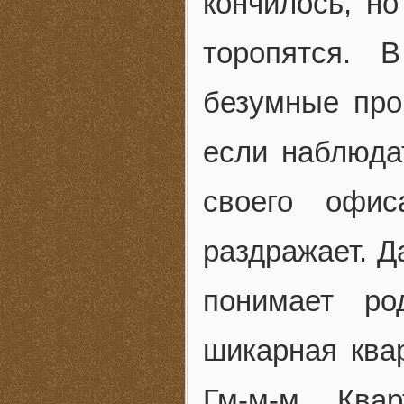
кончилось, но
торопятся. 
безумные проб
если наблюда
своего офи
раздражает. Д
понимает р
шикарная квар
Гм-м-м… Ква