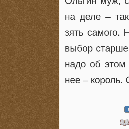
Ольгин муж, 
на деле – та
зять самого. 
выбор старшей
надо об этом 
нее – король. 