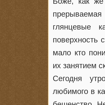
Боже, как же
прерываемая
глянцевые к
поверхность с
мало кто пони
их занятием с
Сегодня утр
любимого в ка
бешенство. Не