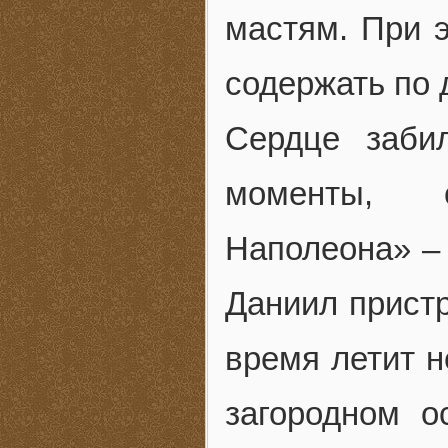
мастям. При э
содержать по 
Сердце заби
моменты, о
Наполеона» –
Даниил пристр
время летит н
загородном о