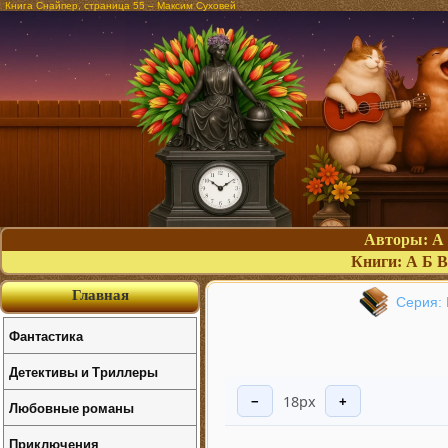
Книга Снайпер, страница 55 – Максим Суховей
Авторы:
А
Книги:
А
Б
В
Главная
Серия: 
Фантастика
Детективы и Триллеры
18px
−
+
Любовные романы
Приключения