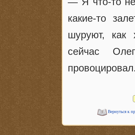
— Я что-то не
какие-то зал
шуруют, как
сейчас Оле
провоцировал.
Вернуться к п