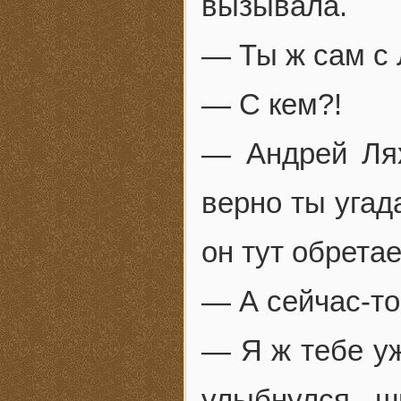
вызывала.
— Ты ж сам с
— С кем?!
— Андрей Лях
верно ты угад
он тут обрета
— А сейчас-то
— Я ж тебе у
улыбнулся ш