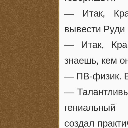
— Итак, Кр
вывести Руди 
— Итак, Кра
знаешь, кем о
— ПВ-физик. Во
— Талантливы
гениальный 
создал практи