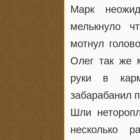
Марк неожи
мелькнуло ч
мотнул голово
Олег так же 
руки в кар
забарабанил п
Шли нетороп
несколько р