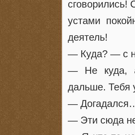
сговорились! 
устами покой
деятель!
— Куда? — с н
— Не куда, 
дальше. Тебя 
— Догадался…
— Эти сюда не