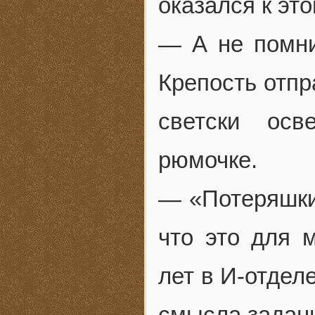
оказался к эт
— А не помни
Крепость отпр
светски осв
рюмочке.
— «Потеряшки
что это для 
лет в И-отдел
смысла задан