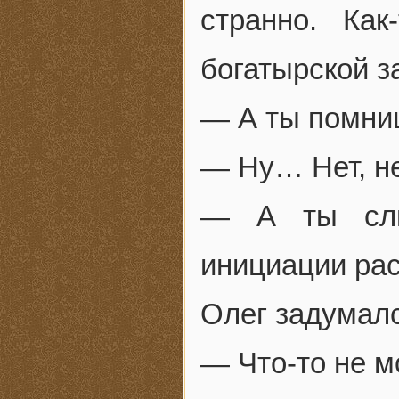
странно. Ка
богатырской з
— А ты помни
— Ну… Нет, н
— А ты слы
инициации ра
Олег задумалс
— Что-то не м