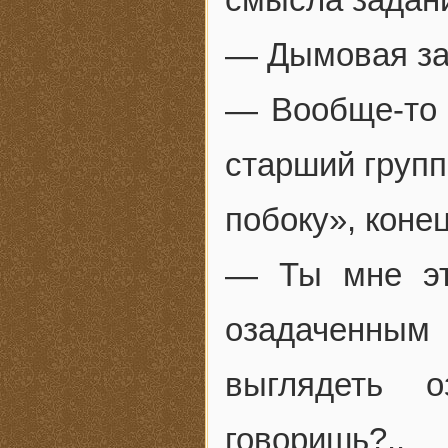
— Дымовая зав
— Вообще-то П
старший групп
побоку», коне
— Ты мне эт
озадаченны
выглядеть о
говоришь?..