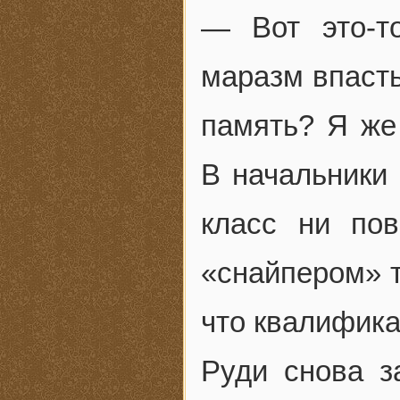
— Вот это-т
маразм впасть
память? Я же 
В начальники 
класс ни по
«снайпером» т
что квалифика
Руди снова з