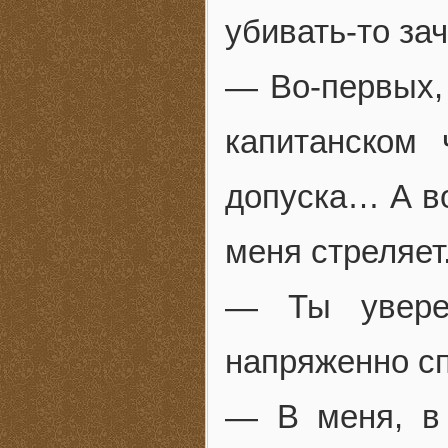
убивать-то за
— Во-первых, 
капитанском
допуска… А во
меня стреляет
— Ты увере
напряженно сп
— В меня, в