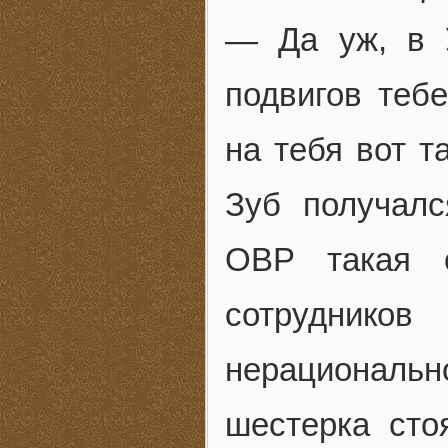
— Да уж, в 
подвигов теб
на тебя вот т
Зуб получалс
ОВР такая 
сотрудников
нерациональ
шестерка сто