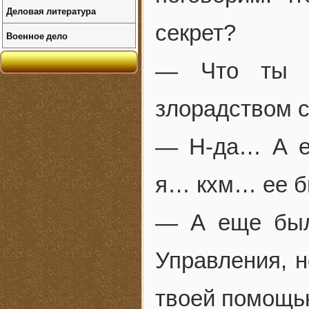
Деловая литература
секрет?
Военное дело
— Что ты —
злорадством 
— Н-да… А ещ
я… кхм… ее бы
— А еще был
Управления, н
твоей помощь