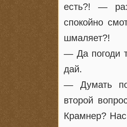
есть?! — ра
спокойно смот
шмаляет?!
— Да погоди 
дай.
— Думать по
второй вопро
Крамнер? Нас