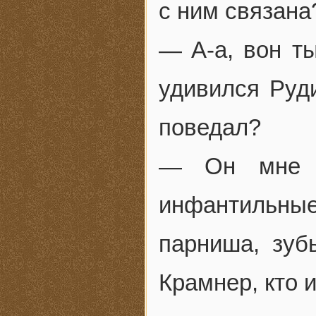
с ним связана
— A-а, вон т
удивился Руд
поведал?
— Он мне п
инфантильные 
парниша, зуб
Крамнер, кто 