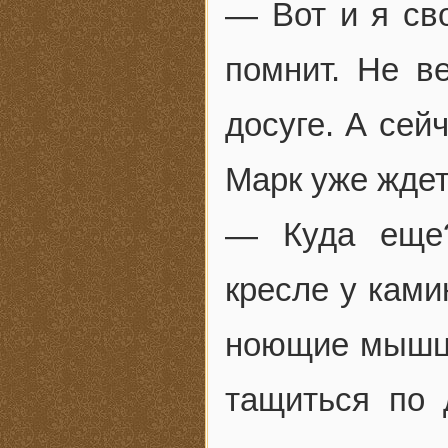
— Вот и я св
помнит. Не 
досуге. А сей
Марк уже ждет
— Куда еще?
кресле у ками
ноющие мышцы
тащиться по 