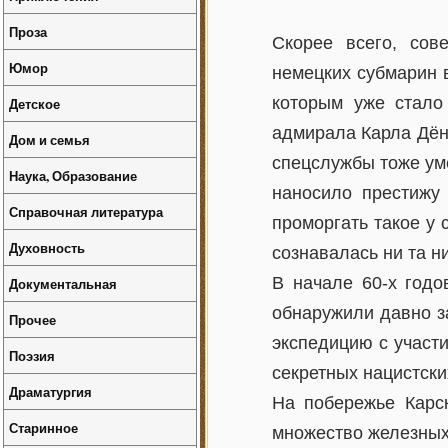
Проза
Скорее всего, сов
Юмор
немецких субмарин 
которым уже стало
Детское
адмирала Карла Дён
Дом и семья
спецслужбы тоже ум
Наука, Образование
наносило престижу 
Справочная литература
проморгать такое у
Духовность
сознавалась ни та н
В начале 60-х годо
Документальная
обнаружили давно з
Прочее
экспедицию с участ
Поэзия
секретных нацистски
Драматургия
На побережье Карск
Старинное
множество железных