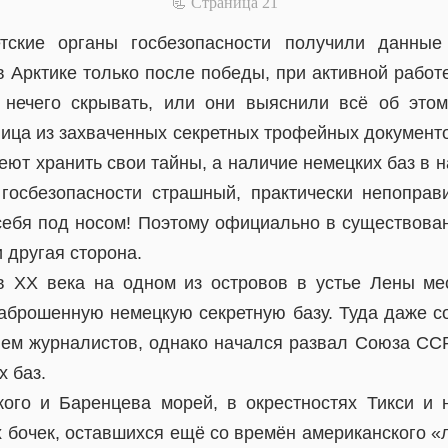
📃 Cтраница 21
етские органы госбезопасности получили данные
в Арктике только после победы, при активной работ
 нечего скрывать, или они выяснили всё об это
ица из захваченных секретных трофейных документо
еют хранить свои тайны, а наличие немецких баз в 
госбезопасности страшный, практически непопра
 себя под носом! Поэтому официально в существован
и другая сторона.
в XX века на одном из островов в устье Лены м
аброшенную немецкую секретную базу. Туда даже с
ием журналистов, однако начался развал Союза ССР
х баз.
ого и Баренцева морей, в окрестностях Тикси и
 бочек, оставшихся ещё со времён американского «л