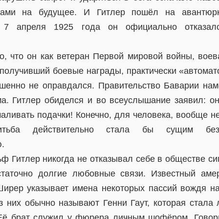
нами на будущее. И Гитлер пошёл на авантюр
: 7 апреля 1925 года он официально отказалс
то, что он как ветеран Первой мировой войны, вое
 получивший боевые награды, практически «автомат
шенно не оправдался. Правительство Баварии на
ма. Гитлер обиделся и во всеуслышание заявил: о
маливать подачки! Конечно, для человека, вообще н
енитьба действительно стала бы сущим бе
.
ьф Гитлер никогда не отказывал себе в обществе с
статочно долгие любовные связи. Известный амер
ирер указывает имена некоторых пассий вождя н
з них обычно называют Генни Гаут, которая стала
Её брат служил у фюрера личным шофёром. Говор