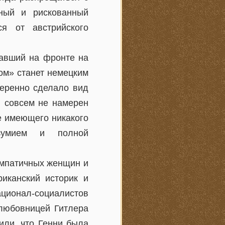
ный и рискованный
я от австрийского
вавший на фронте на
ом» станет немецким
меренно сделало вид
н совсем не намерен
е имеющего никакого
зумием и полной
импатичных женщин и
иканский историк и
ационал-социалистов
 любовницей Гитлера
или, что Генни была