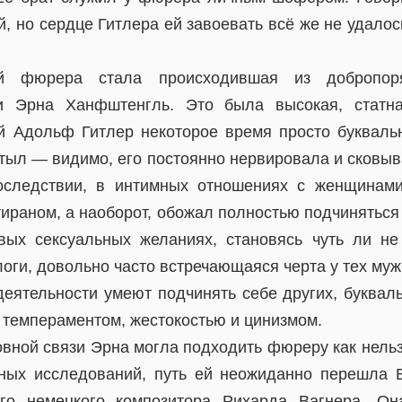
, но сердце Гитлера ей завоевать всё же не удалос
ей фюрера стала происходившая из добропор
и Эрна Ханфштенгль. Это была высокая, статна
й Адольф Гитлер некоторое время просто букваль
тыл — видимо, его постоянно нервировала и сковыв
оследствии, в интимных отношениях с женщинами
тираном, а наоборот, обожал полностью подчинятьс
ых сексуальных желаниях, становясь чуть ли не
оги, довольно часто встречающаяся черта у тех муж
еятельности умеют подчинять себе других, букваль
и темпераментом, жестокостью и цинизмом.
вной связи Эрна могла подходить фюреру как нельз
дных исследований, путь ей неожиданно перешла
ого немецкого композитора Рихарда Вагнера. О