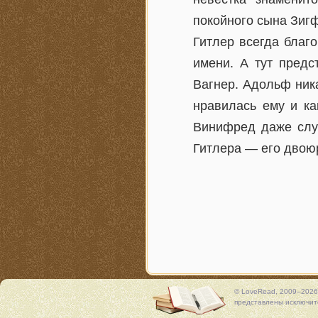
покойного сына Зиг
Гитлер всегда благ
имени. А тут пред
Вагнер. Адольф ник
нравилась ему и ка
Винифред даже слу
Гитлера — его двою
© LoveRead, 2009–2026
представлены исключите