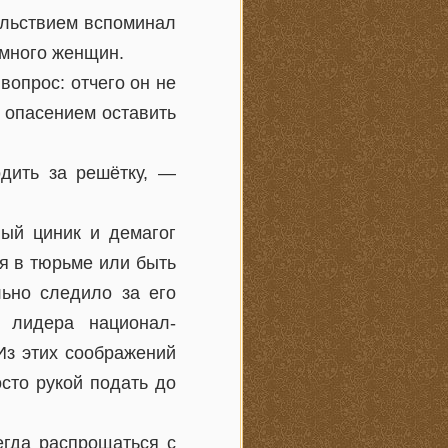
ольствием вспоминал
 много женщин.
вопрос: отчего он не
 опасением оставить
дить за решётку, —
ый циник и демагог
ся в тюрьме или быть
ьно следило за его
 лидера национал-
 Из этих соображений
сто рукой подать до
егда распрощаться с