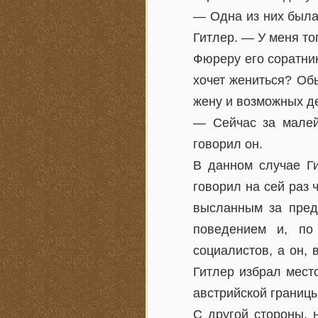
— Одна из них была
Гитлер. — У меня то
Фюреру его соратник
хочет жениться? Об
жену и возможных де
— Сейчас за малей
говорил он.
В данном случае Г
говорил на сей раз 
высланным за пред
поведением и, по
социалистов, а он, 
Гитлер избрал мест
австрийской границы
С другой стороны, 