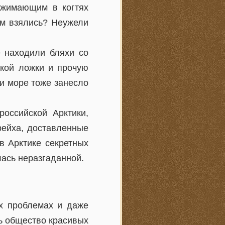
сжимающим в когтях
ам взялись? Неужели
е находили бляхи со
икой ложки и прочую
и море тоже занесло
российской Арктики,
рейха, доставленные
в Арктике секретных
лась неразгаданной.
х проблемах и даже
ь общество красивых