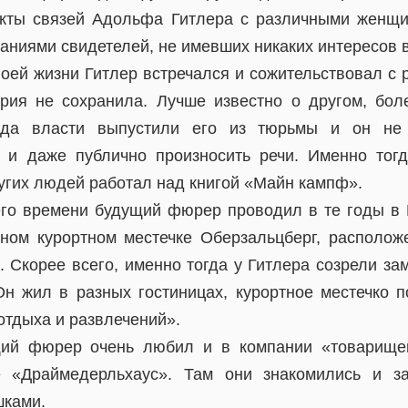
кты связей Адольфа Гитлера с различными женщ
аниями свидетелей, не имевших никаких интересов 
воей жизни Гитлер встречался и сожительствовал с
рия не сохранила. Лучше известно о другом, бо
гда власти выпустили его из тюрьмы и он не 
и и даже публично произносить речи. Именно тог
угих людей работал над книгой «Майн кампф».
го времени будущий фюрер проводил в те годы в 
ном курортном местечке Оберзальцберг, располож
. Скорее всего, именно тогда у Гитлера созрели за
н жил в разных гостиницах, курортное местечко 
 отдыха и развлечений».
щий фюрер очень любил и в компании «товарищей
 «Драймедерльхаус». Там они знакомились и з
шками.