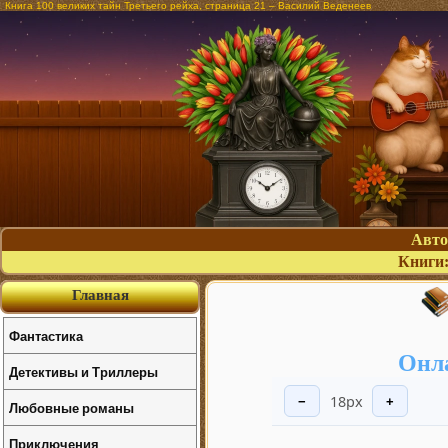
Книга 100 великих тайн Третьего рейха, страница 21 – Василий Веденеев
Авт
Книги
Главная
Фантастика
Онла
Детективы и Триллеры
18px
−
+
Любовные романы
Приключения