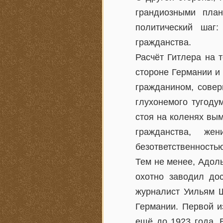
грандиозными пла
политический шаг
гражданства.
Расчёт Гитлера на 
стороне Германии и
гражданином, совер
глухонемого тугоду
стоя на коленях вы
гражданства, ж
безответственностью
Тем не менее, Адол
охотно заводил до
журналист Уильям Ш
Германии. Первой и
ещё до 1923 года. 