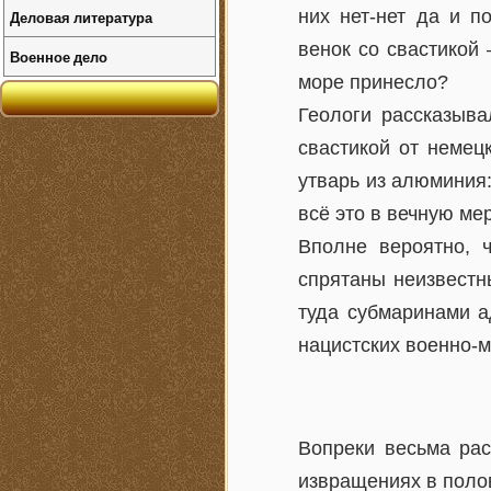
них нет-нет да и 
Деловая литература
венок со свастикой
Военное дело
море принесло?
Геологи рассказыва
свастикой от немец
утварь из алюминия
всё это в вечную ме
Вполне вероятно, ч
спрятаны неизвестн
туда субмаринами а
нацистских военно-м
Вопреки весьма ра
извращениях в поло