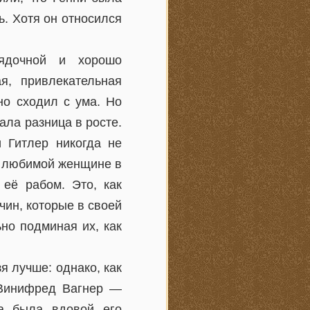
ь. Хотя он относился
ядочной и хорошо
я, привлекательная
но сходил с ума. Но
ала разница в росте.
 Гитлер никогда не
я любимой женщине в
 её рабом. Это, как
чин, которые в своей
но подминая их, как
я лучше: однако, как
 Винифред Вагнер —
на была вдовой его