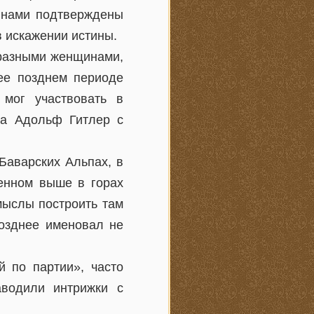
инами подтверждены
в искажении истины.
 разными женщинами,
лее позднем периоде
мог участвовать в
да Адольф Гитлер с
Баварских Альпах, в
енном выше в горах
мыслы построить там
позднее именовал не
 по партии», часто
аводили интрижки с