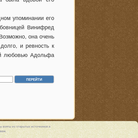
дном упоминании его
юбовницей Винифред
Возможно, она очень
долго, и ревность к
ой любовью Адольфа
 взяты из открытых источников и
вам.