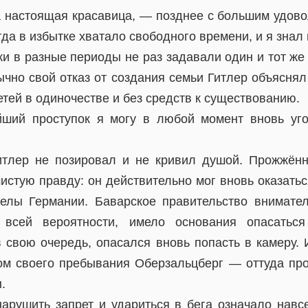
 настоящая красавица, — позднее с большим удов
гда в избытке хватало свободного времени, и я знал
и в разные периоды не раз задавали один и тот же 
ычно свой отказ от создания семьи Гитлер объяснял
тей в одиночестве и без средств к существованию.
ший проступок я могу в любой момент вновь уго
итлер не позировал и не кривил душой. Прожжённ
чистую правду: он действительно мог вновь оказать
елы Германии. Баварское правительство внимател
 всей вероятности, имело основания опасаться
в свою очередь, опасался вновь попасть в камеру.
ом своего пребывания Оберзальцберг — оттуда про
.
нарушить запрет и удариться в бега означало навс