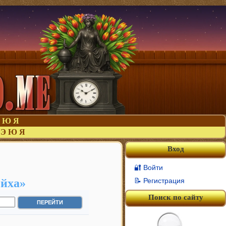
Ю
Я
Э
Ю
Я
Вход
🔐 Войти
ейха»
📝 Регистрация
Поиск по сайту