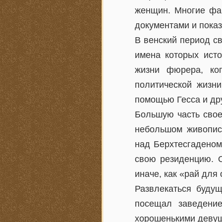
женщин. Многие фа
документами и показ
В венский период с
имена которых исто
жизни фюрера, ко
политической жизн
помощью Гесса и др
Большую часть свое
небольшом живопис
над Берхтесгаденом
свою резиденцию. О
иначе, как «рай для
Развлекаться буду
посещал заведение
хорошенькими деву