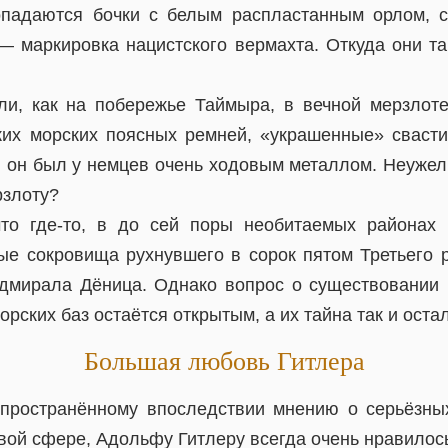
попадаются бочки с белым распластанным орлом, 
 — маркировка нацистского вермахта. Откуда они т
ли, как на побережье Таймыра, в вечной мерзлот
ких морских поясных ремней, «украшенные» сваст
: он был у немцев очень ходовым металлом. Неужел
рзлоту?
то где-то, в до сей поры необитаемых районах 
ые сокровища рухнувшего в сорок пятом Третьего 
дмирала Дёница. Однако вопрос о существовании 
орских баз остаётся открытым, а их тайна так и оста
Большая любовь Гитлера
спространённому впоследствии мнению о серьёзны
вой сфере, Адольфу Гитлеру всегда очень нравилос