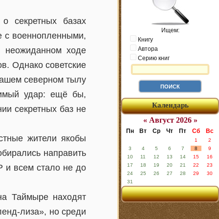
 о секретных базах
Ищем:
е с военнопленными,
Книгу
м неожиданном ходе
Автора
Серию книг
в. Однако советские
нашем северном тылу
вимый удар: ещё бы,
Календарь
ии секретных баз не
« Август 2026 »
Пн
Вт
Ср
Чт
Пт
Сб
Вс
естные жители якобы
1
2
3
4
5
6
7
8
9
обирались направить
10
11
12
13
14
15
16
17
18
19
20
21
22
23
 и всем стало не до
24
25
26
27
28
29
30
31
 на Таймыре находят
енд-лиза», но среди