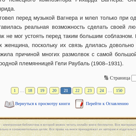
фрида.
оговел перед музыкой Вагнера и млел только при о
ставилась реальная возможность сделать своей л
ак не мог устоять перед таким большим соблазном. 
к женщина, поскольку их связь длилась довольно 
жила причиной многих размолвок с самой больш
родной племянницей Гели Раубаль (1908–1931).
🔢 Страница
1
…
18
19
20
21
22
23
24
…
150
Вернуться к просмотру книги
Перейти к Оглавлению
 - электронная библиотека в которой можно
читать онлайн книги
бесплатно. Все материалы
льно в ознакомительных целях. Все права на книги принадлежат их авторам и издательст