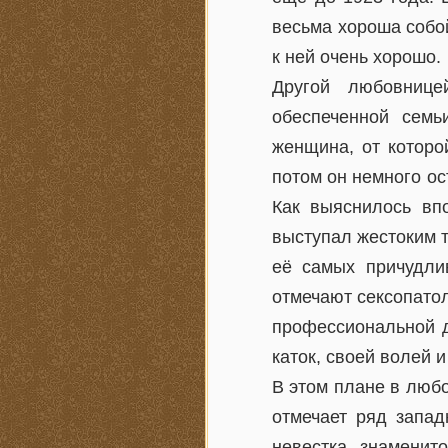
весьма хороша собой
к ней очень хорошо.
Другой любовниц
обеспеченной семь
женщина, от которо
потом он немного ос
Как выяснилось вп
выступал жестоким 
её самых причудлив
отмечают сексопатол
профессиональной д
каток, своей волей 
В этом плане в любо
отмечает ряд запа
невестка знаменит