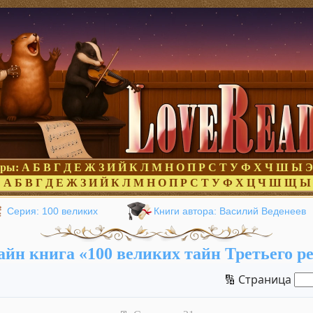
оры:
А
Б
В
Г
Д
Е
Ж
З
И
Й
К
Л
М
Н
О
П
Р
С
Т
У
Ф
Х
Ч
Ш
Ы
Э
:
А
Б
В
Г
Д
Е
Ж
З
И
Й
К
Л
М
Н
О
П
Р
С
Т
У
Ф
Х
Ц
Ч
Ш
Щ
Ы
Серия: 100 великих
Книги автора: Василий Веденеев
йн книга «100 великих тайн Третьего р
🔢 Страница