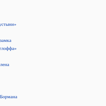
пустыни»
 замка
стлоффа»
елена
 Бормана