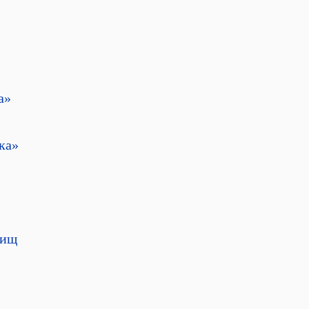
а»
ка»
вищ