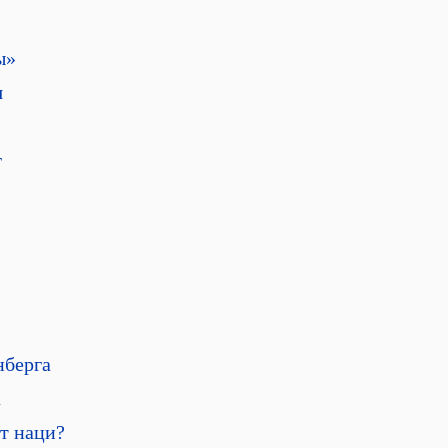
ы»
я
г
нберга
а
т наци?