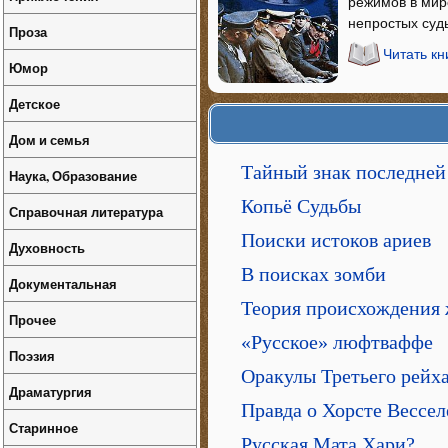
режимов в мир
непростых суд
Проза
Читать кн
Юмор
Детское
Дом и семья
Тайный знак последней
Наука, Образование
Копьё Судьбы
Справочная литература
Поиски истоков ариев
Духовность
В поисках зомби
Документальная
Теория происхождения
Прочее
«Русское» люфтваффе
Поэзия
Оракулы Третьего рейх
Драматургия
Правда о Хорсте Вессел
Старинное
Русская Мата Хари?