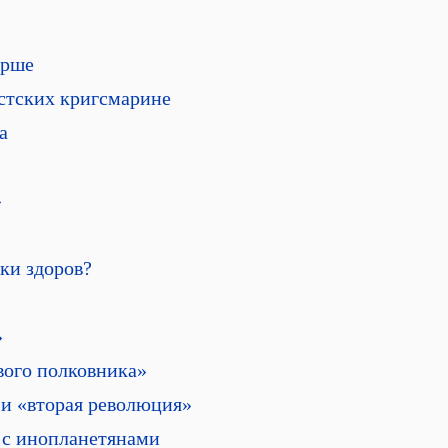
орше
стских кригсмарине
а
»
ки здоров?
»
ого полковника»
и «вторая революция»
 с инопланетянами