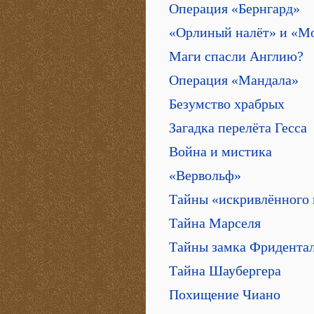
Операция «Бернгард»
«Орлиный налёт» и «Мо
Маги спасли Англию?
Операция «Мандала»
Безумство храбрых
Загадка перелёта Гесса
Война и мистика
«Вервольф»
Тайны «искривлённого 
Тайна Марселя
Тайны замка Фридента
Тайна Шаубергера
Похищение Чиано