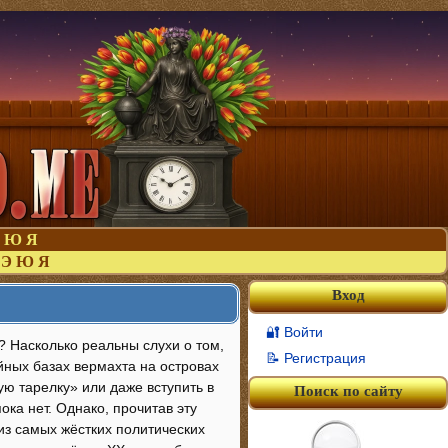
Ю
Я
Э
Ю
Я
Вход
🔐 Войти
 Насколько реальны слухи о том,
📝 Регистрация
йных базах вермахта на островах
ую тарелку» или даже вступить в
Поиск по сайту
ка нет. Однако, прочитав эту
из самых жёстких политических