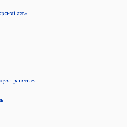
рской лев»
пространства»
ль