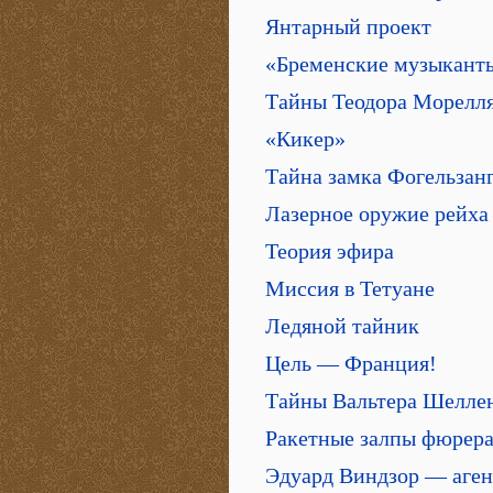
Янтарный проект
«Бременские музыкант
Тайны Теодора Морелл
«Кикер»
Тайна замка Фогельзан
Лазерное оружие рейха
Теория эфира
Миссия в Тетуане
Ледяной тайник
Цель — Франция!
Тайны Вальтера Шелле
Ракетные залпы фюрер
Эдуард Виндзор — аген