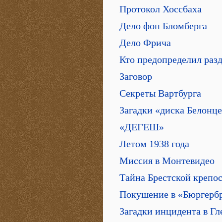
Протокол Хоссбаха
Дело фон Бломберга
Дело Фрича
Кто предопределил раз
Заговор
Секреты Вартбурга
Загадки «диска Белонц
«ДЕГЕШ»
Летом 1938 года
Миссия в Монтевидео
Тайна Брестской крепо
Покушение в «Бюргерб
Загадки инцидента в Гл