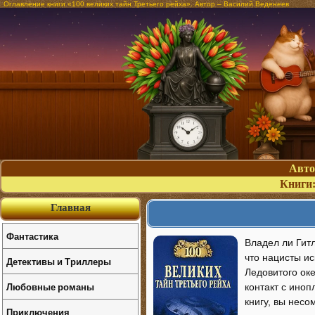
Оглавление книги «100 великих тайн Третьего рейха». Автор – Василий Веденеев
Авт
Книги
Главная
Фантастика
Владел ли Гит
что нацисты и
Детективы и Триллеры
Ледовитого оке
Любовные романы
контакт с иноп
книгу, вы нес
Приключения