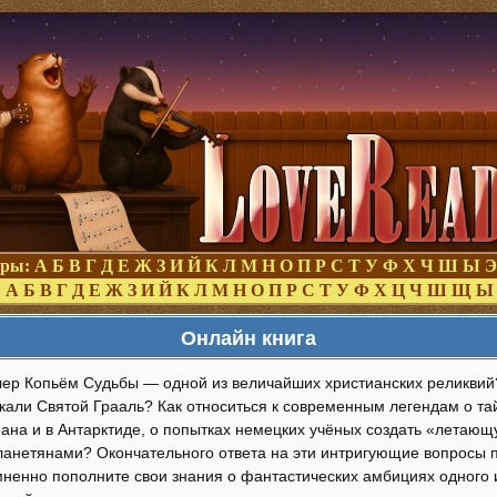
оры:
А
Б
В
Г
Д
Е
Ж
З
И
Й
К
Л
М
Н
О
П
Р
С
Т
У
Ф
Х
Ч
Ш
Ы
Э
:
А
Б
В
Г
Д
Е
Ж
З
И
Й
К
Л
М
Н
О
П
Р
С
Т
У
Ф
Х
Ц
Ч
Ш
Щ
Ы
Онлайн книга
лер Копьём Судьбы — одной из величайших христианских реликвий?
скали Святой Грааль? Как относиться к современным легендам о та
ана и в Антарктиде, о попытках немецких учёных создать «летающ
ланетянами? Окончательного ответа на эти интригующие вопросы по
омненно пополните свои знания о фантастических амбициях одного 