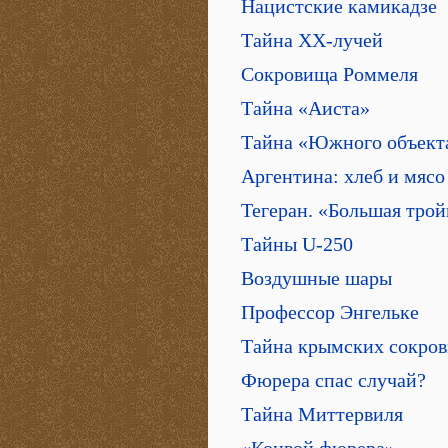
Нацистские камикадзе
Тайна XX-лучей
Сокровища Роммеля
Тайна «Аиста»
Тайна «Южного объект
Аргентина: хлеб и мясо
Тегеран. «Большая трой
Тайны U-250
Воздушные шары
Профессор Энгельке
Тайна крымских сокро
Фюрера спас случай?
Тайна Миттервиля