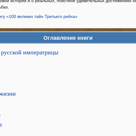
овой истории и о реальных, поистине удивительных достижениях не
ьбах.
игу «100 великих тайн Третьего рейха»
Оглавление книги
 русской императрицы
 жизни
а
е