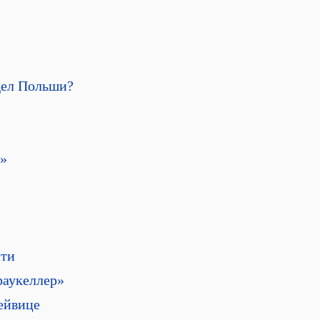
дел Польши?
е»
сти
раукеллер»
ейвице