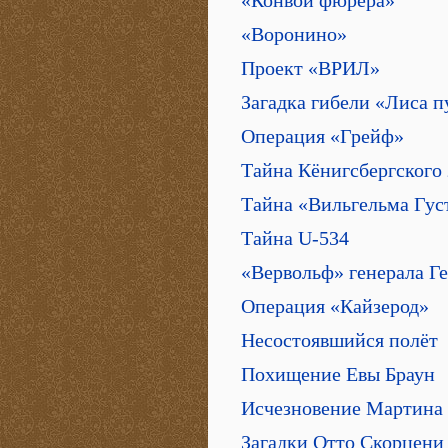
«Конвой фюрера»
«Воронино»
Проект «ВРИЛ»
Загадка гибели «Лиса 
Операция «Грейф»
Тайна Кёнигсбергского
Тайна «Вильгельма Гу
Тайна U-534
«Вервольф» генерала Г
Операция «Кайзерод»
Несостоявшийся полёт
Похищение Евы Браун
Исчезновение Мартина
Загадки Отто Скорцени