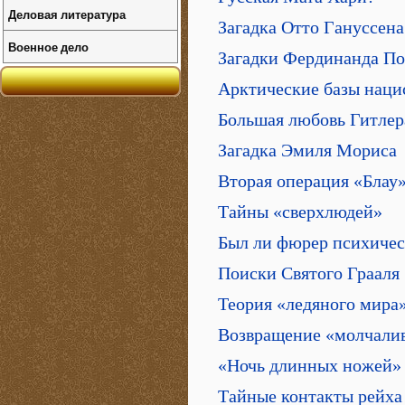
Деловая литература
Загадка Отто Гануссена
Военное дело
Загадки Фердинанда П
Арктические базы наци
Большая любовь Гитлер
Загадка Эмиля Мориса
Вторая операция «Блау
Тайны «сверхлюдей»
Был ли фюрер психичес
Поиски Святого Грааля
Теория «ледяного мира
Возвращение «молчалив
«Ночь длинных ножей» 
Тайные контакты рейха