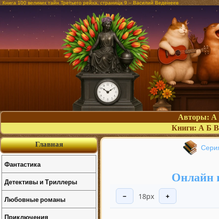
Книга 100 великих тайн Третьего рейха, страница 9 – Василий Веденеев
Авторы:
А
Книги:
А
Б
В
Главная
Серия
Фантастика
Онлайн к
Детективы и Триллеры
18px
−
+
Любовные романы
Приключения