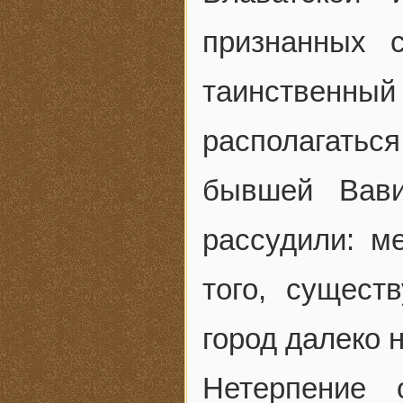
признанных с
таинствен
располагатьс
бывшей Вави
рассудили: м
того, сущест
город далеко н
Нетерпение 