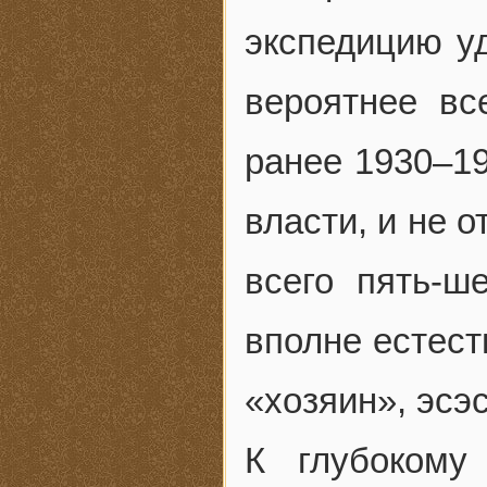
экспедицию у
вероятнее вс
ранее 1930–19
власти, и не 
всего пять-ш
вполне естест
«хозяин», эсэ
К глубокому