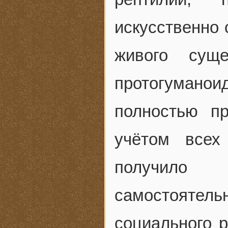
искусственно 
живого суще
протогуман
полностью п
учётом всех
получило 
самостояте
социального р