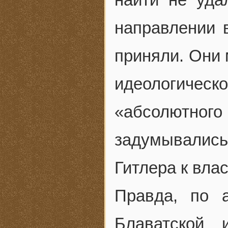
направлении 
приняли. Они 
идеологиче
«абсолютног
задумывалис
Гитлера к влас
Правда, по 
Блаватской 