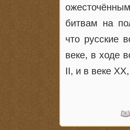
ожесточённы
битвам на по
что русские в
веке, в ходе 
II, и в веке X