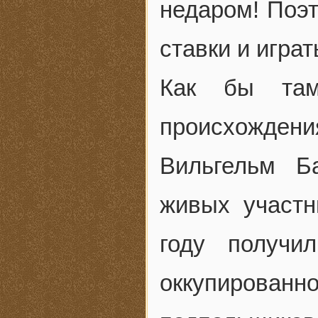
недаром! Поэт
ставки и игра
Как бы там
происхожден
Вильгельм Б
живых участн
году получи
оккупирован