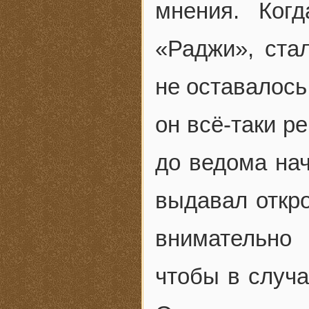
мнения. Ког
«Раджи», ста
не оставалось
он всё-таки р
до ведома на
выдавал откр
внимательно
чтобы в случа