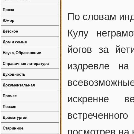
Проза
По словам ин
Юмор
Кулу неграм
Детское
Дом и семья
йогов за йет
Наука, Образование
Справочная литература
издревле на
Духовность
всевозможны
Документальная
Прочее
искренне в
Поэзия
встреченног
Драматургия
Старинное
посмотрев на 