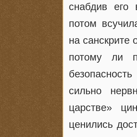
снабдив его 
потом всучил
на санскрите 
потому ли п
безопасност
сильно нерв
царстве» ци
ценились дост