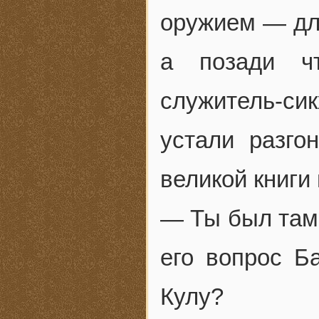
оружием — дл
а позади чт
служитель-с
устали разг
великой книги
— Ты был там
его вопрос Б
Кулу?