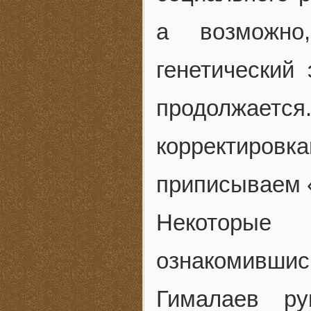
а возможно
генетический
продолжаетс
корректиро
приписываем 
Некоторые
ознакомивши
Гималаев ру