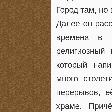
Город там, но 
Далее он расс
времена в 
религиозный 
который нап
много столет
перерывов, е
храме. Прич