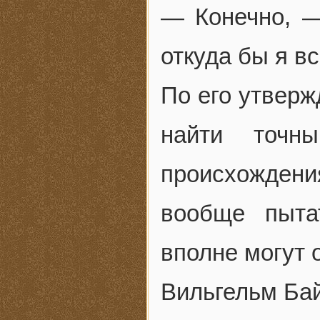
— Конечно, —
откуда бы я вс
По его утверж
найти точн
происхожден
вообще пыта
вполне могут 
Вильгельм Бай