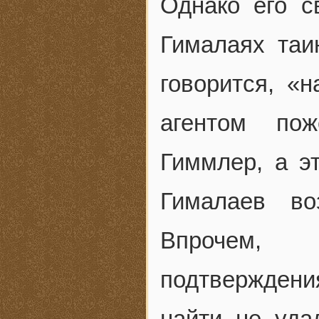
Однако его с
Гималаях таи
говорится, «
агентом пож
Гиммлер, а эт
Гималаев в
Впрочем, д
подтвержден
найти не уда