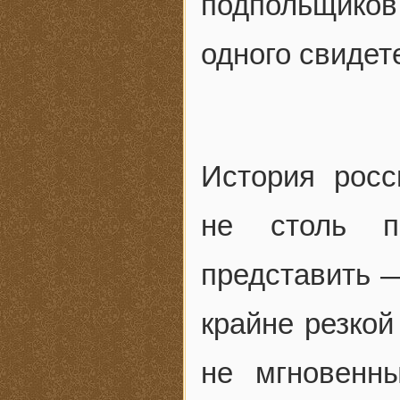
подпольщиков
одного свидет
История росс
не столь п
представить —
крайне резкой
не мгновенн