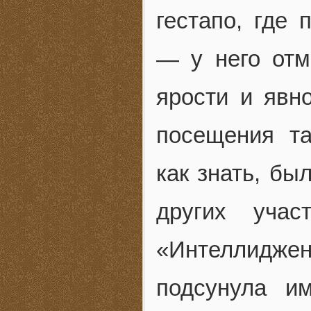
гестапо, где
— у него отм
ярости и явн
посещения та
как знать, бы
других учас
«Интеллидж
подсунула им