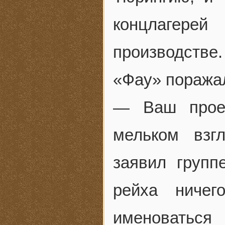
концлагере
производстве
«Фау» поража
— Ваш проек
мельком взг
заявил груп
рейха ничег
именоваться