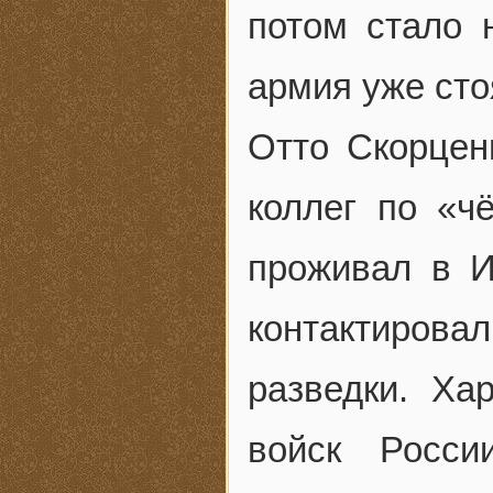
потом стало
армия уже сто
Отто Скорцен
коллег по «ч
проживал в И
контактирова
разведки. Ха
войск Росси