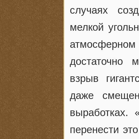
случаях соз
мелкой уголь
атмосферно
достаточно 
взрыв гигант
даже смещен
выработках. 
перенести это