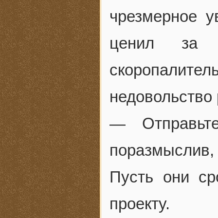
чрезмерное у
ценил за 
скоропалит
недовольство
— Отправьт
поразмыслив
Пусть они ср
проекту.