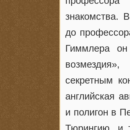
профессора 
знакомства. 
до профессо
Гиммлера он
возмездия»
секретным ко
английская а
и полигон в П
Тюрингию, и 