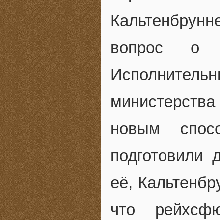
Кальтенбрунн
вопрос о п
Исполнител
министерства
новым спосо
подготовили 
её, Кальтенбр
что рейхсф