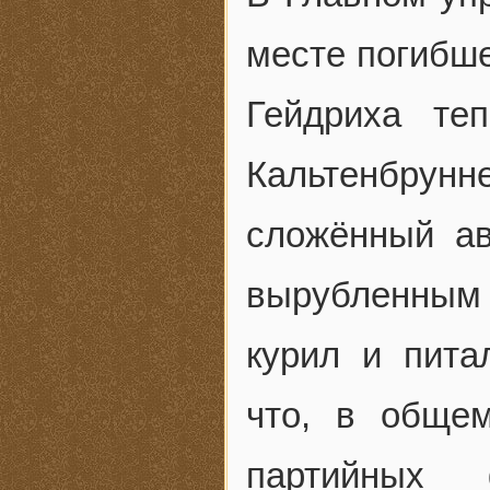
месте погибше
Гейдриха те
Кальтенбру
сложённый ав
вырубленным
курил и пита
что, в общем
партийных 