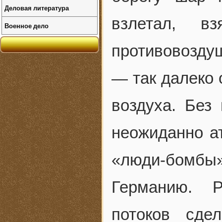
Деловая литература
взлетал, в
Военное дело
противовозду
— так далеко 
воздуха. Без
неожиданно ат
«люди-бомбы»
Германию. 
потоков сде