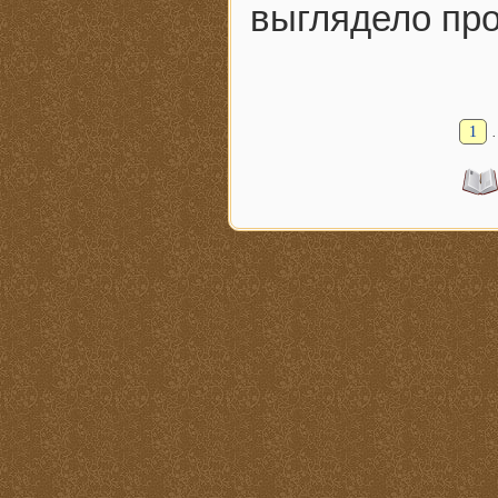
выглядело про
1