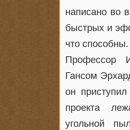
написано во 
быстрых и эфф
что способны.
Профессор И
Гансом Эрхард
он приступил
проекта леж
угольной п