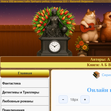
Книга 100 великих тайн Третьего рейха, страница 110 – Василий Веденеев
Авторы:
А
Книги:
А
Б
В
Главная
Серия
Фантастика
Онлайн к
Детективы и Триллеры
18px
−
+
Любовные романы
Приключения