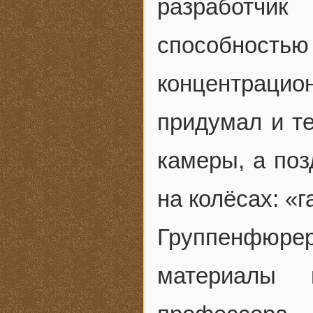
разработчик
способно
концентраци
придумал и т
камеры, а по
на колёсах: «г
Группенфюр
материалы 