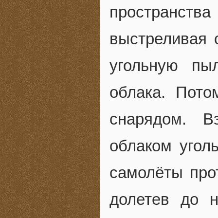
пространст
выстреливая 
угольную пы
облака. Пото
снарядом. В
облаком угол
самолёты прот
долетев до н