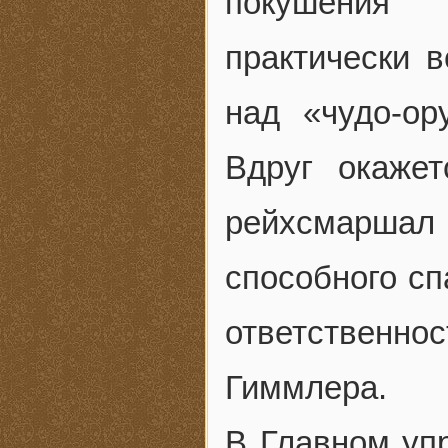
покушения 
практически в
над «чудо-о
Вдруг окаже
рейхсмаршал 
способного сп
ответственнос
Гиммлера.
В Главном уп