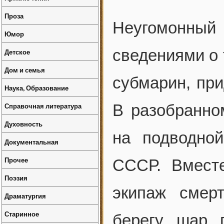
Проза
Неугомонн
Юмор
сведениями о 
Детское
Дом и семья
субмарин, пр
Наука, Образование
Справочная литература
В разобранно
Духовность
на подводно
Документальная
Прочее
СССР. Вмест
Поэзия
экипаж смер
Драматургия
Старинное
берегу шар 