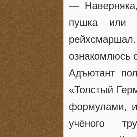
— Наверняка,
пушка или 
рейхсмаршал.
ознакомлюсь с
Адъютант пол
«Толстый Гер
формулами, и
учёного тр