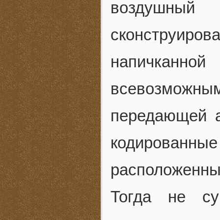
воздушный
сконструир
напичканн
всевозможны
передающей а
кодированные
расположенны
Тогда не су