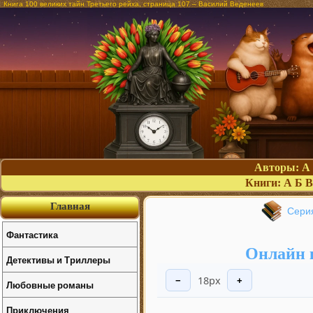
Книга 100 великих тайн Третьего рейха, страница 107 – Василий Веденеев
Авторы:
А
Книги:
А
Б
В
Главная
Серия
Фантастика
Онлайн к
Детективы и Триллеры
18px
−
+
Любовные романы
Приключения