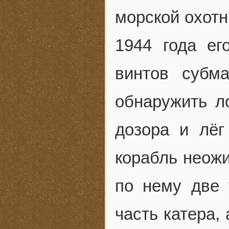
морской охотн
1944 года ег
винтов субм
обнаружить л
дозора и лёг
корабль неожи
по нему две
часть катера,