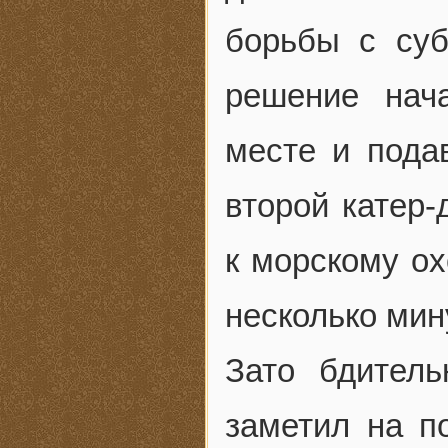
борьбы с суб
решение нач
месте и пода
второй катер
к морскому ох
несколько мин
Зато бдитель
заметил на п