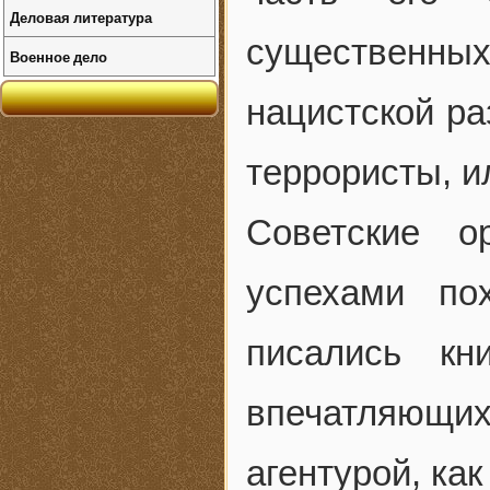
Деловая литература
существенных
Военное дело
нацистской ра
террористы, и
Советские о
успехами по
писались кн
впечатляющих
агентурой, ка