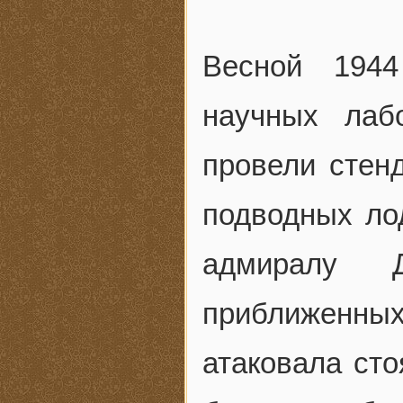
Весной 1944
научных лаб
провели стен
подводных ло
адмиралу 
приближенны
атаковала ст