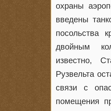
охраны аэроп
введены танк
посольства к
двойным ко
известно, С
Рузвельта ост
связи с опас
помещения п