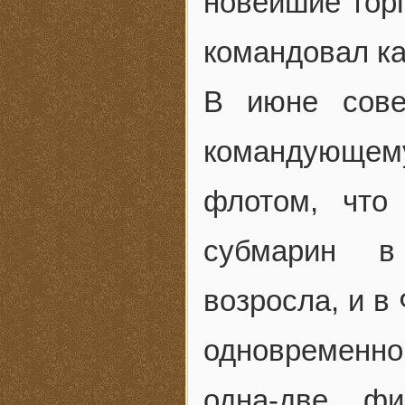
новейшие торп
командовал ка
В июне сове
командующе
флотом, что
субмарин в
возросла, и в
одновременно
одна-две фи