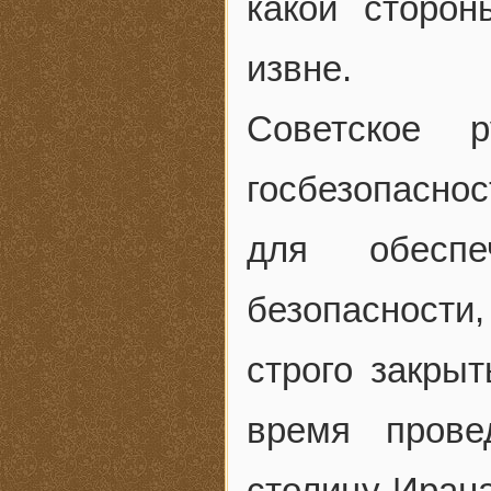
какой сторо
извне.
Советское р
госбезопаснос
для обесп
безопасности,
строго закры
время прове
столицу Ирана