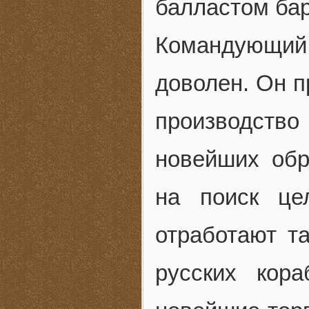
балластом бар
Командующий
доволен. Он п
производств
новейших обр
на поиск це
отработают т
русских кор