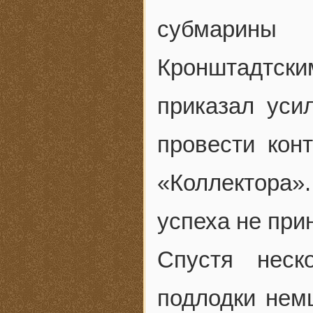
субмарины
Кронштадтски
приказал уси
провести кон
«Коллектора»
успеха не при
Спустя неск
подлодки нем