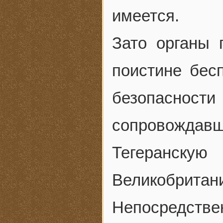
имеется.
Зато органы 
поистине бес
безопаснос
сопровожда
Тегеранск
Великобритан
Непосредств