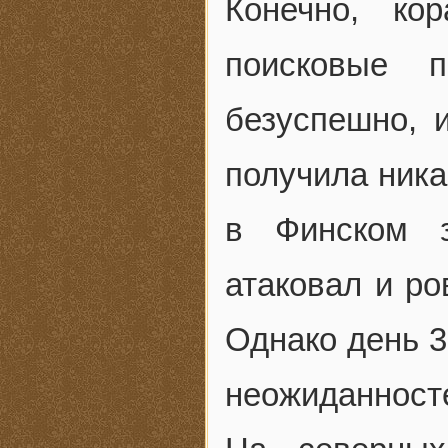
Конечно, ко
поисковые п
безуспешно, 
получила ника
в Финском з
атаковал и ро
Однако день 3
неожиданност