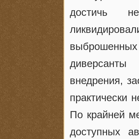
достичь н
ликвидирова
выброшенных
диверсанты
внедрения, з
практически н
По крайней м
доступных ав