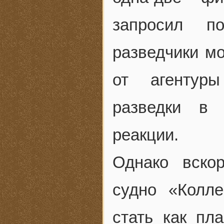
запросил п
разведчики мо
от агентур
разведки в 
реакции.
Однако вско
судно «Колле
стать как пл