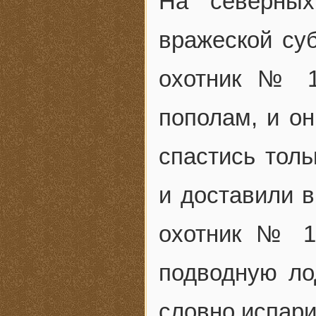
На северных
вражеской су
охотник № 1
пополам, и он
спастись толь
и доставили в
охотник № 1
подводную ло
словно испари