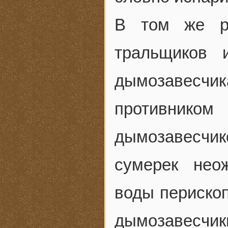
В том же ра
тральщиков 
дымозавесчи
противником
дымозавесчи
сумерек нео
воды перископ
дымозавесчик