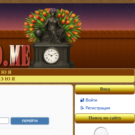
Ю
Я
Э
Ю
Я
Вход
🔐 Войти
📝 Регистрация
Поиск по сайту