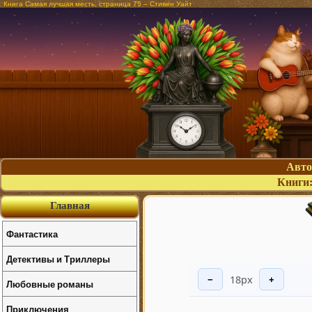
Книга Самая лучшая месть, страница 75 – Стивен Уайт
Авт
Книги
Главная
Фантастика
Детективы и Триллеры
18px
−
+
Любовные романы
Приключения