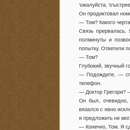
'ожалуйста, 'о'ыстрее
Он продиктовал ном
— Том? Какого черт
Связь прервалась. 
полминуты и позво
попытку. Ответили п
— Том?
Глубокий, звучный г
— Подождите, — сп
телефон.
— Доктор Грегори? — 
Он был, очевидно, 
вязался с явно иск
я предложить не мог
— Конечно, Том. Я с