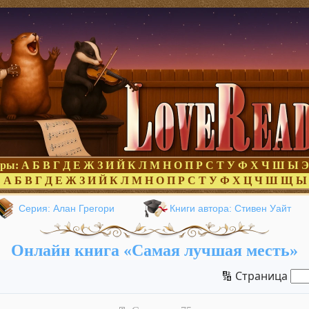
оры:
А
Б
В
Г
Д
Е
Ж
З
И
Й
К
Л
М
Н
О
П
Р
С
Т
У
Ф
Х
Ч
Ш
Ы
Э
:
А
Б
В
Г
Д
Е
Ж
З
И
Й
К
Л
М
Н
О
П
Р
С
Т
У
Ф
Х
Ц
Ч
Ш
Щ
Ы
Серия: Алан Грегори
Книги автора: Стивен Уайт
Онлайн книга «Самая лучшая месть»
🔢 Страница