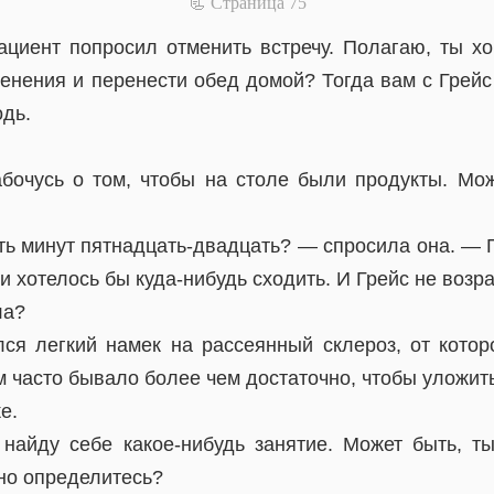
📃 Cтраница 75
циент попросил отменить встречу. Полагаю, ты х
енения и перенести обед домой? Тогда вам с Грейс
одь.
бочусь о том, чтобы на столе были продукты. Мож
 минут пятнадцать-двадцать? — спросила она. — П
и хотелось бы куда-нибудь сходить. И Грейс не возра
ла?
ся легкий намек на рассеянный склероз, от котор
 часто бывало более чем достаточно, чтобы уложить
е.
найду себе какое-нибудь занятие. Может быть, т
но определитесь?