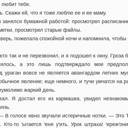
о любит тебя.
. Скажи ей, что я тоже люблю ее и ее маму.
я занялся бумажной работой: просмотрел расписани
метки, просмотрел старые файлы.
верь, пожелала спокойной ночи и напомнила, чтобы 
то так и не перезвонил, и я подошел к окну. Гроза 
нялось, а это лишь подтверждало мое предпол
д ураган вовсе не является авангардом летних му
обычное явление; еще немного, и тучи умчатся на р
еумолимо жаркий день.
вал. Я достал его из кармашка, увидел незнаком
вязь.
 В голосе явно звучали истеричные нотки. — Это То'
и. Кто-то 'ытается 'еня у'ить. Урок штраха! 'ереж'он