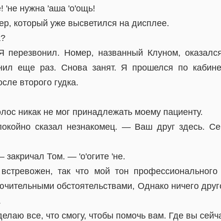
! 'не нужна 'аша 'о'ощь!
ер, который уже высветился на дисплее.
а?
Я перезвонил. Номер, названный Клуном, оказалс
нил еще раз. Снова занят. Я прошелся по кабине
осле второго гудка.
олос никак не мог принадлежать моему пациенту.
окойно сказал незнакомец. — Ваш друг здесь. Се
закричал Том. — 'о'огите 'не.
встревожен, так что мой тон профессионального
лючительными обстоятельствами, Однако ничего друг
.
делаю все, что смогу, чтобы помочь вам. Где вы сейч