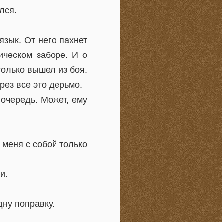
лся.
язык. От него пахнет
ическом заборе. И о
 только вышел из боя.
рез все это дерьмо.
очередь. Может, ему
 меня с собой только
и.
дну поправку.