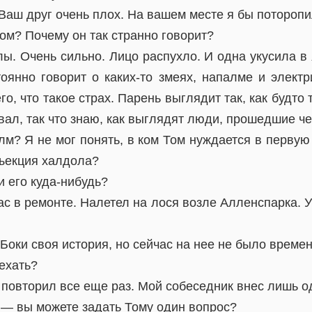
Ваш друг очень плох. На вашем месте я бы поторопи
сом? Почему он так странно говорит?
ы. Очень сильно. Лицо распухло. И одна укусила в 
тоянно говорит о каких-то змеях, напалме и электр
его, что такое страх. Парень выглядит так, как будто
вал, так что знаю, как выглядят люди, прошедшие че
м? Я не мог понять, в ком Том нуждается в первую 
нъекция халдола?
 его куда-нибудь?
 в ремонте. Налетел на лося возле Алленспарка. У
 Боки своя история, но сейчас на нее не было времен
ехать?
я повторил все еще раз. Мой собеседник внес лишь о
 — вы можете задать Тому один вопрос?