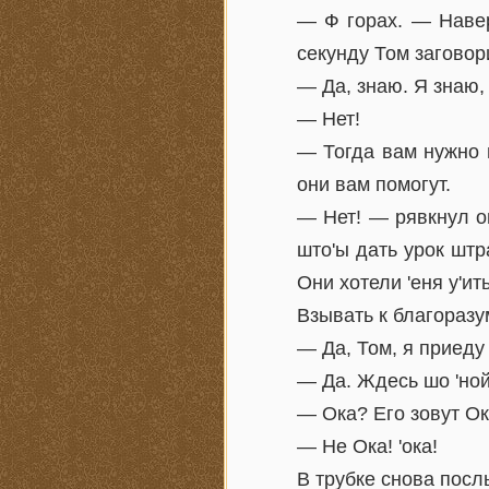
— Ф горах. — Навер
секунду Том заговор
— Да, знаю. Я знаю,
— Нет!
— Тогда вам нужно 
они вам помогут.
— Нет! — рявкнул он
што'ы дать урок штр
Они хотели 'еня у'ить
Взывать к благораз
— Да, Том, я приеду 
— Да. Ждесь шо 'ной 
— Ока? Его зовут О
— Не Ока! 'ока!
В трубке снова посл