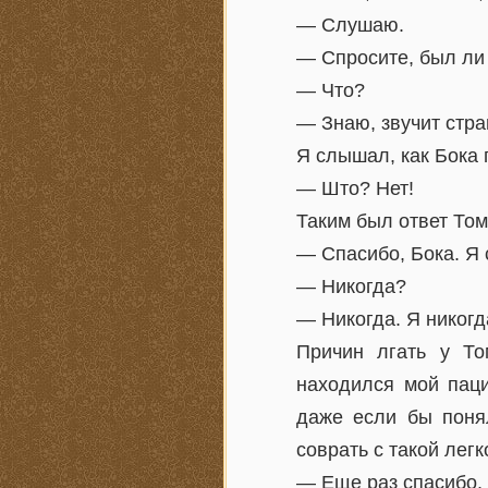
— Слушаю.
— Спросите, был ли 
— Что?
— Знаю, звучит стра
Я слышал, как Бока 
— Што? Нет!
Таким был ответ Том
— Спасибо, Бока. Я
— Никогда?
— Никогда. Я никогда
Причин лгать у То
находился мой паци
даже если бы понял
соврать с такой легк
— Еще раз спасибо, 