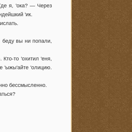
де я, 'ока? — Через
ндейшкий 'ик.
ислать.
 беду вы ни попали,
Кто-то 'охитил 'еня,
е 'ыжы'айте 'олицию.
енно бессмысленно.
аться?