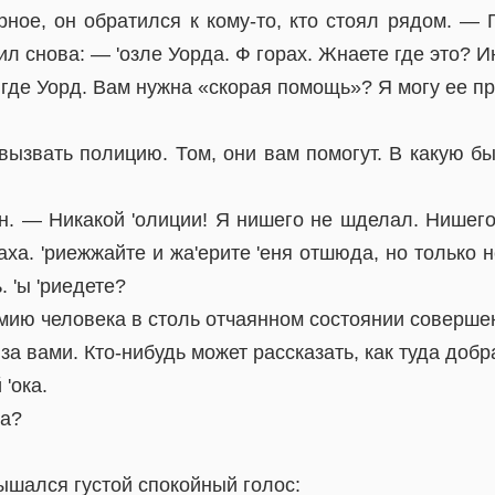
ное, он обратился к кому-то, кто стоял рядом. — Г
ил снова: — 'озле Уорда. Ф горах. Жнаете где это? И
 где Уорд. Вам нужна «скорая помощь»? Я могу ее пр
вызвать полицию. Том, они вам помогут. В какую бы
. — Никакой 'олиции! Я нишего не шделал. Нишего. 
аха. 'риежжайте и жа'ерите 'еня отшюда, но только н
. 'ы 'риедете?
умию человека в столь отчаянном состоянии соверш
за вами. Кто-нибудь может рассказать, как туда добр
'ока.
ка?
ышался густой спокойный голос: