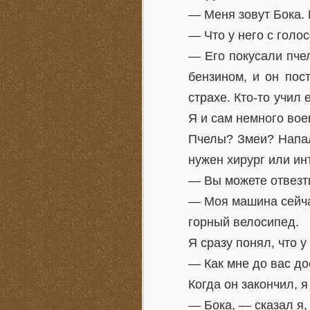
— Меня зовут Бока. 
— Что у него с голо
— Его покусали пчел
бензином, и он пос
страхе. Кто-то учил 
Я и сам немного вое
Пчелы? Змеи? Напал
нужен хирург или и
— Вы можете отвезти
— Моя машина сейчас
горный велосипед.
Я сразу понял, что у
— Как мне до вас до
Когда он закончил, 
— Бока, — сказал я,