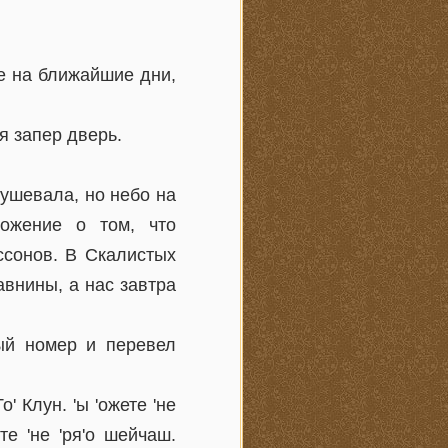
е на ближайшие дни,
я запер дверь.
бушевала, но небо на
ожение о том, что
ссонов. В Скалистых
авнины, а нас завтра
ый номер и перевел
 Клун. 'ы 'ожете 'не
ите 'не 'ря'о шейчаш.