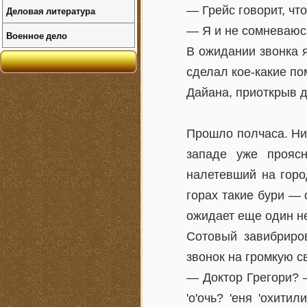
— Грейс говорит, чт
Деловая литература
— Я и не сомневаюсь
Военное дело
В ожидании звонка 
сделал кое-какие по
Дайана, приоткрыв д
Прошло полчаса. Ник
западе уже прояс
налетевший на горо
горах такие бури — 
ожидает еще один н
Сотовый завибриро
звонок на громкую с
— Доктор Грегори? —
'о'очь? 'еня 'охитил