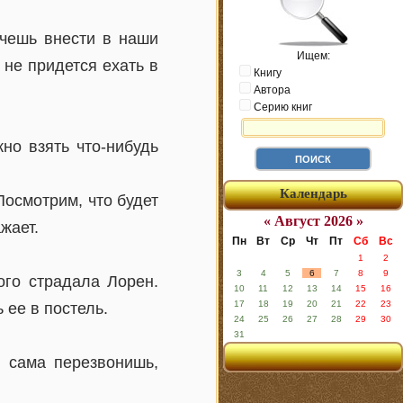
очешь внести в наши
Ищем:
 не придется ехать в
Книгу
Автора
Серию книг
но взять что-нибудь
Календарь
осмотрим, что будет
« Август 2026 »
жает.
Пн
Вт
Ср
Чт
Пт
Сб
Вс
1
2
3
4
5
6
7
8
9
ого страдала Лорен.
10
11
12
13
14
15
16
17
18
19
20
21
22
23
 ее в постель.
24
25
26
27
28
29
30
31
ы сама перезвонишь,