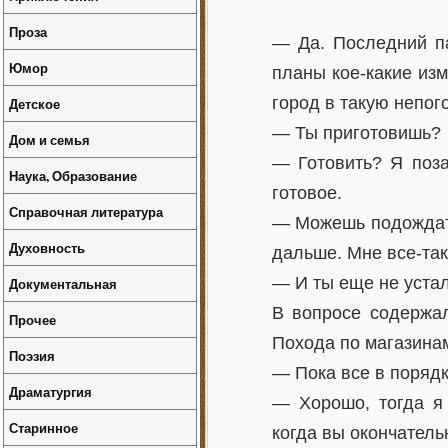
Проза
— Да. Последний па
Юмор
планы кое-какие изм
город в такую непог
Детское
— Ты приготовишь?
Дом и семья
— Готовить? Я поза
Наука, Образование
готовое.
Справочная литература
— Можешь подождать
Духовность
дальше. Мне все-так
— И ты еще не уста
Документальная
В вопросе содержал
Прочее
Похода по магазинам
Поэзия
— Пока все в порядк
Драматургия
— Хорошо, тогда я 
Старинное
когда вы окончатель