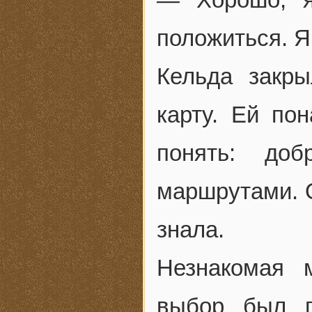
положиться. Я
Кельда закр
карту. Ей по
понять: до
маршрутами. О
знала.
Незнакомая
выбор был п