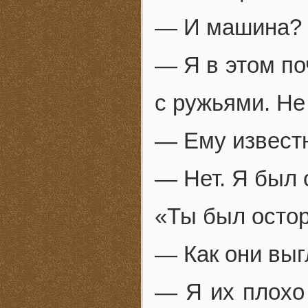
— И машина? 
— Я в этом по
с ружьями. Не
— Ему известн
— Нет. Я был 
«Ты был осто
— Как они выг
— Я их плохо