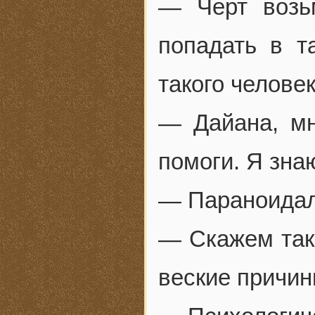
— Черт возьм
попадать в т
такого челов
— Дайана, мн
помоги. Я знаю
— Параноидал
— Скажем так,
веские причин