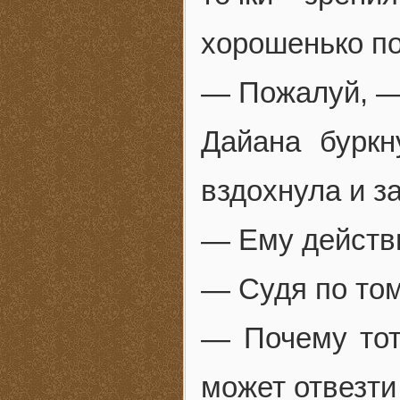
хорошенько п
— Пожалуй, —
Дайана буркн
вздохнула и з
— Ему действи
— Судя по тому
— Почему тот
может отвезти