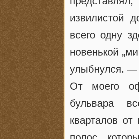
представлял,
извилистой д
всего одну з
новенькой „ми
улыбнулся. 
От моего оф
бульвара в
кварталов от 
полос, котор