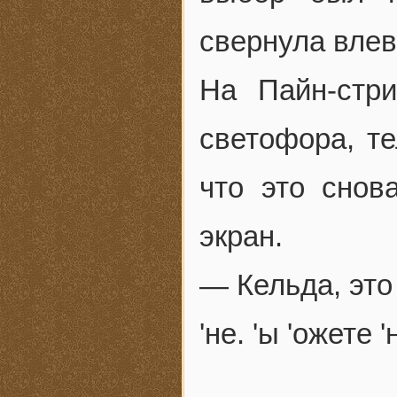
свернула влев
На Пайн-стри
светофора, т
что это снов
экран.
— Кельда, это я
'не. 'ы 'ожете '