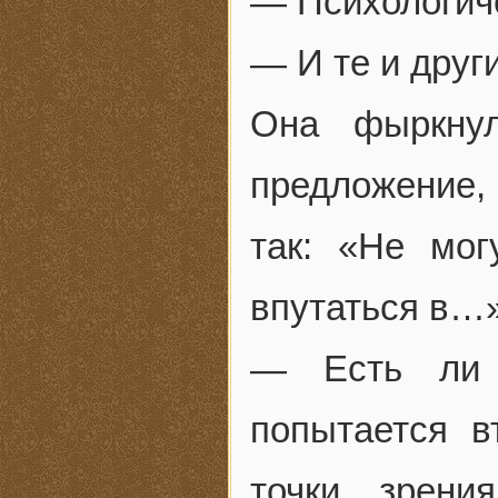
— Психологиче
— И те и друг
Она фыркнул
предложение,
так: «Не мог
впутаться в…
— Есть ли о
попытается в
точки зрени