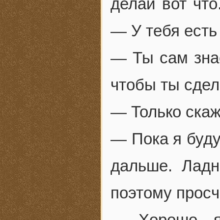
делай вот чт
— У тебя есть
— Ты сам знае
чтобы ты сдел
— Только скаж
— Пока я буду
дальше. Ладн
поэтому просч
— Хорошо, я