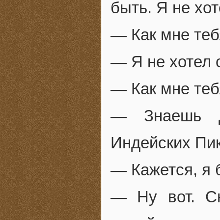
быть. Я не хо
— Как мне теб
— Я не хотел 
— Как мне теб
— Знаешь д
Индейских Пик
— Кажется, я 
— Ну вот. С