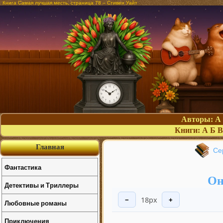
Книга Самая лучшая месть, страница 78 – Стивен Уайт
Авторы:
А
Книги:
А
Б
В
Главная
Се
Фантастика
Он
Детективы и Триллеры
18px
−
+
Любовные романы
Приключения