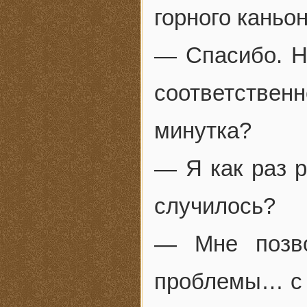
горного каньон
— Спасибо. Но
соответствен
минутка?
— Я как раз р
случилось?
— Мне позво
проблемы… с к