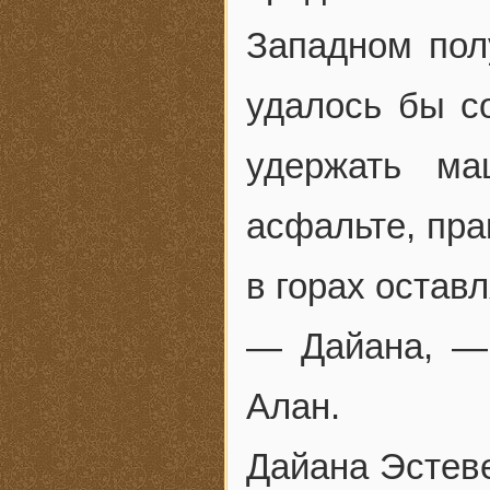
Западном пол
удалось бы с
удержать ма
асфальте, пра
в горах остав
— Дайана, —
Алан.
Дайана Эстеве