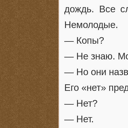
дождь. Все с
Немолодые.
— Копы?
— Не знаю. М
— Но они назв
Его «нет» пре
— Нет?
— Нет.