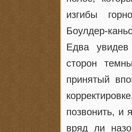
изгибы горн
Боулдер-каньо
Едва увидев
сторон темн
принятый впо
корректиро
позвонить, и 
вряд ли наз