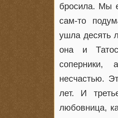
бросила. Мы е
сам-то поду
ушла десять л
она и Тато
соперники, 
несчастью. Эт
лет. И трет
любовница, к