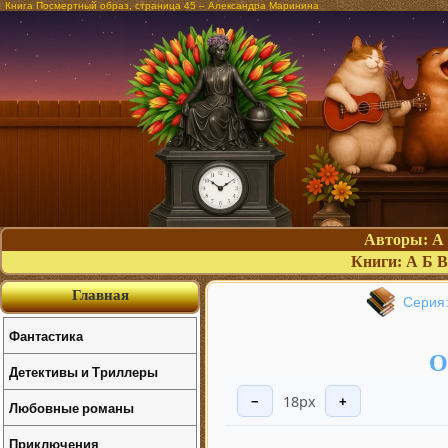
Книга Посмертный образ, страница 45 – Александра Маринина
Авторы:
А
Книги:
А
Б
В
Главная
Серия:
Фантастика
О
Детективы и Триллеры
18px
−
+
Любовные романы
Приключения