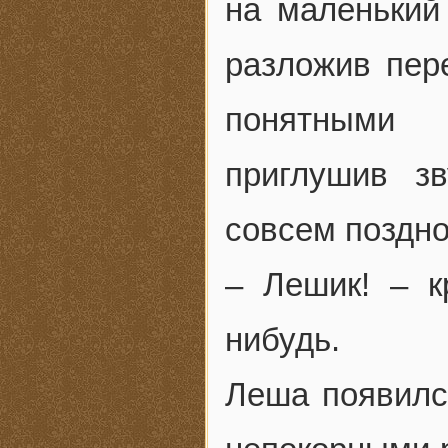
на маленький
разложив пер
понятными 
приглушив з
совсем поздно
– Лешик! – к
нибудь.
Леша появился