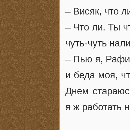
– Висяк, что л
– Что ли. Ты 
чуть-чуть нали
– Пью я, Рафи
и беда моя, ч
Днем стараюс
я ж работать н