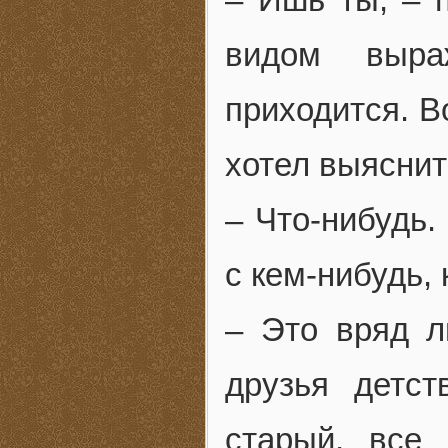
видом выра
приходится. В
хотел выяснит
– Что-нибудь.
с кем-нибудь,
– Это вряд л
друзья детст
старый, все 