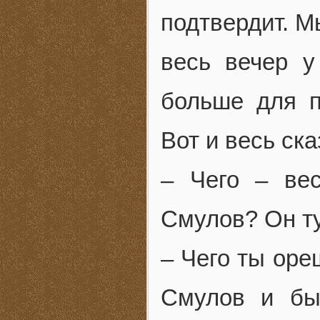
подтвердит. М
весь вечер у
больше для п
Вот и весь ска
– Чего – ве
Смулов? Он ту
– Чего ты оре
Смулов и был