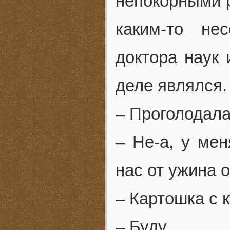
непокорными 
каким-то не
доктора наук
деле являлся.
– Проголодал
– Не-а, у мен
нас от ужина 
– Картошка с 
– Буду.