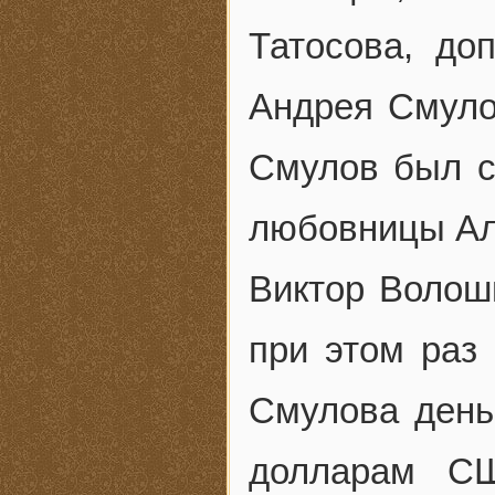
Татосова, до
Андрея Смуло
Смулов был с
любовницы Ал
Виктор Волош
при этом раз
Смулова день
долларам С