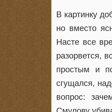
В картинку до
но вместо ясн
Насте все вре
разорвется, в
простым и п
сгущался, над
вопрос: зач
Смулову убива