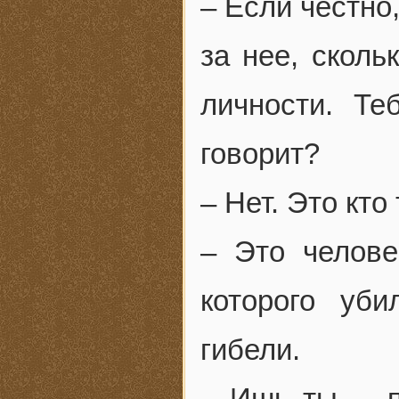
– Если честно
за нее, сколь
личности. Т
говорит?
– Нет. Это кто
– Это челове
которого уб
гибели.
– Ишь ты, – 