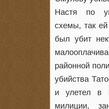
Настя по ук
схемы, так ей
был убит нек
малооплачив
районной поли
убийства Тато
и улетел в 
милиции, за