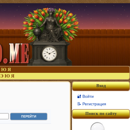
Ю
Я
Э
Ю
Я
Вход
🔐 Войти
📝 Регистрация
Поиск по сайту