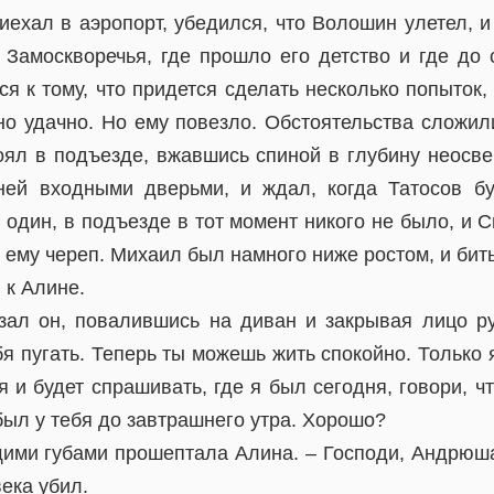
иехал в аэропорт, убедился, что Волошин улетел, 
 Замоскворечья, где прошло его детство и где до
ся к тому, что придется сделать несколько попыток,
но удачно. Но ему повезло. Обстоятельства сложил
оял в подъезде, вжавшись спиной в глубину неос
ней входными дверьми, и ждал, когда Татосов бу
 один, в подъезде в тот момент никого не было, и 
ему череп. Михаил был намного ниже ростом, и бить
 к Алине.
азал он, повалившись на диван и закрывая лицо р
бя пугать. Теперь ты можешь жить спокойно. Только 
 и будет спрашивать, где я был сегодня, говори, ч
ыл у тебя до завтрашнего утра. Хорошо?
щими губами прошептала Алина. – Господи, Андрюша,
века убил.