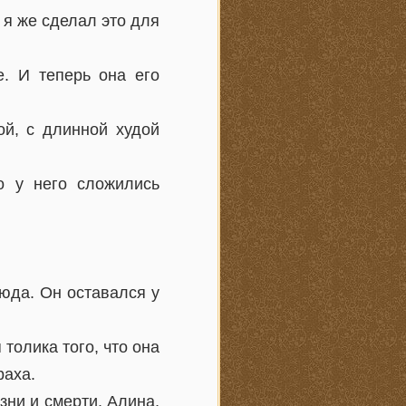
, я же сделал это для
. И теперь она его
ой, с длинной худой
о у него сложились
юда. Он оставался у
 толика того, что она
раха.
зни и смерти. Алина,