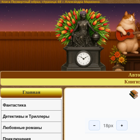
Книга Посмертный образ, страница 48 – Александра Маринина
Авт
Книги
Главная
Фантастика
Детективы и Триллеры
18px
−
+
Любовные романы
Приключения