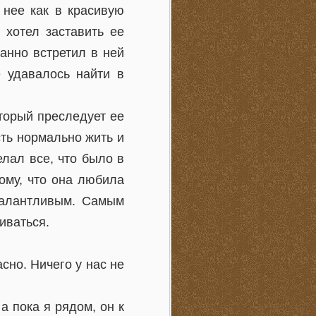
 нее как в красивую
 хотел заставить ее
анно встретил в ней
е удавалось найти в
оторый преследует ее
сть нормально жить и
елал все, что было в
ому, что она любила
талантливым. Самым
иваться.
асно. Ничего у нас не
а пока я рядом, он к