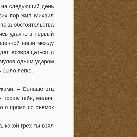
и на следующий день
 сих пор жил Михаил
 пока обстоятельства
ись удачно в первый
вещенной ниши между
дет возвращаться с
Смулов одним ударом
 было легко.
уками. – Больше эта
я прошу тебя, милая,
то я прямо со съемок
 какой грех ты взял