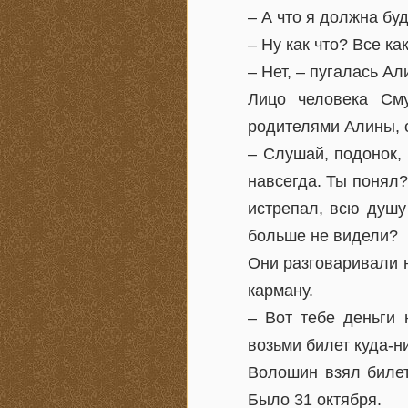
– А что я должна бу
– Ну как что? Все ка
– Нет, – пугалась Ал
Лицо человека Сму
родителями Алины, о
– Слушай, подонок, 
навсегда. Ты понял?
истрепал, всю душу 
больше не видели?
Они разговаривали 
карману.
– Вот тебе деньги 
возьми билет куда-н
Волошин взял билет
Было 31 октября.