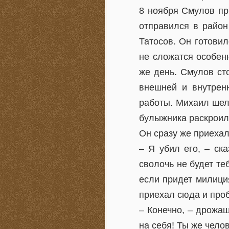
8 ноября Смулов пр
отправился в район
Татосов. Он готовил
не сложатся особен
же день. Смулов ст
внешней и внутрен
работы. Михаил шел
булыжника раскроил 
Он сразу же приехал
– Я убил его, – ск
сволочь не будет те
если придет милиция
приехал сюда и проб
– Конечно, – дрожа
на себя! Ты же чело