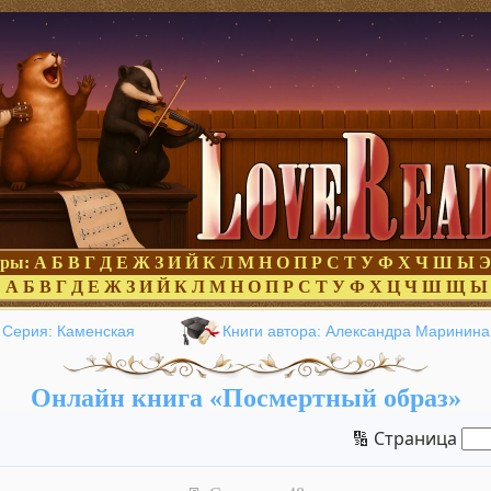
оры:
А
Б
В
Г
Д
Е
Ж
З
И
Й
К
Л
М
Н
О
П
Р
С
Т
У
Ф
Х
Ч
Ш
Ы
Э
:
А
Б
В
Г
Д
Е
Ж
З
И
Й
К
Л
М
Н
О
П
Р
С
Т
У
Ф
Х
Ц
Ч
Ш
Щ
Ы
Серия: Каменская
Книги автора: Александра Маринина
Онлайн книга «Посмертный образ»
🔢 Страница