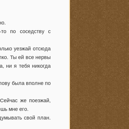
но.
-то по соседству с
только уезжай отсюда
лко. Ты ей все нервы
а, ни я тебя никогда
лову была вполне по
 Сейчас же поезжай,
шь мне его.
думывать свой план.