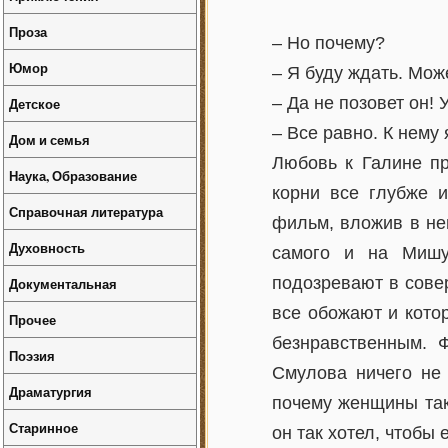
Проза
– Но почему?
Юмор
– Я буду ждать. Мож
– Да не позовет он!
Детское
– Все равно. К нему я
Дом и семья
Любовь к Галине пр
Наука, Образование
корни все глубже и
Справочная литература
фильм, вложив в не
Духовность
самого и на Мишу
подозревают в сове
Документальная
все обожают и кото
Прочее
безнравственным. 
Поэзия
Смулова ничего не 
Драматургия
почему женщины так 
Старинное
он так хотел, чтобы