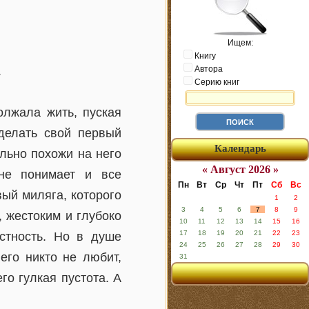
Ищем:
Книгу
.
Автора
Серию книг
олжала жить, пуская
 делать свой первый
Календарь
льно похожи на него
« Август 2026 »
не понимает и все
Пн
Вт
Ср
Чт
Пт
Сб
Вс
ый миляга, которого
1
2
3
4
5
6
7
8
9
 жестоким и глубоко
10
11
12
13
14
15
16
17
18
19
20
21
22
23
стность. Но в душе
24
25
26
27
28
29
30
его никто не любит,
31
го гулкая пустота. А