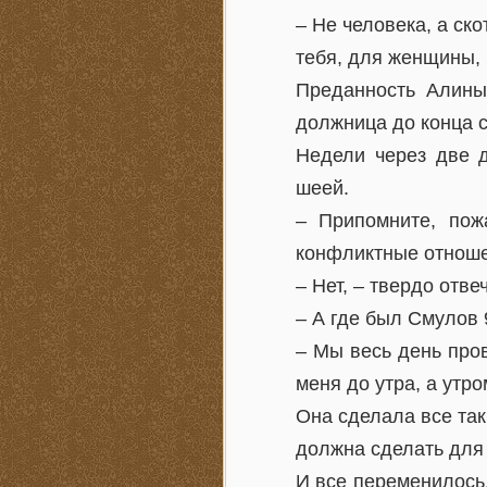
– Не человека, а ско
тебя, для женщины,
Преданность Алины
должница до конца с
Недели через две д
шеей.
– Припомните, пож
конфликтные отноше
– Нет, – твердо отв
– А где был Смулов 
– Мы весь день про
меня до утра, а утр
Она сделала все так,
должна сделать для 
И все переменилось.