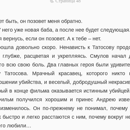
📃 Cтраница 48
ет быть, он позовет меня обратно.
 У него уже новая баба, а после нее будет следующая
 вернусь, если он позовет. А к тебе – нет.
ошла довольно скоро. Ненависть к Татосову прод
 глубже, расцветая и укрепляясь. Смулов начал
го всю свою боль. Два главных героя были удивите
 Татосова. Мрачный красавец, которого никто 
ршении убийства, и веселый, добродушный некрасив
рый в конце фильма оказывается истинным убийцей,
Фильм получился хорошим и принес Андрею изве
изменилось. Он по-прежнему не понимал, почему 
быстро и легко расстаются с ним, почему вокруг не
 его любили…