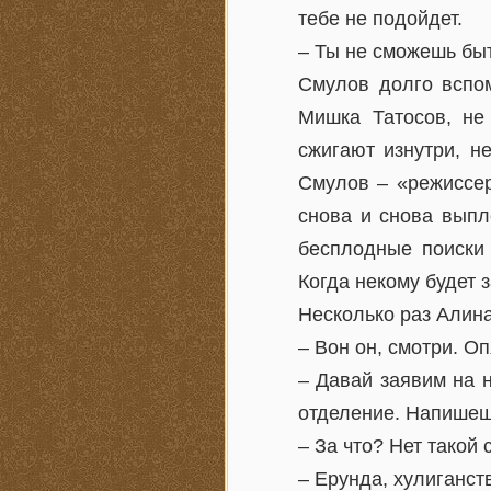
тебе не подойдет.
– Ты не сможешь быть
Смулов долго вспом
Мишка Татосов, не 
сжигают изнутри, н
Смулов – «режиссер
снова и снова выпл
бесплодные поиски 
Когда некому будет 
Несколько раз Алина
– Вон он, смотри. Оп
– Давай заявим на 
отделение. Напишешь
– За что? Нет такой 
– Ерунда, хулиганст