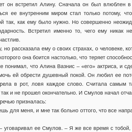
ет он встретил Алину. Сначала он был влюблен в
ься ее внутренним миром стал только потому, что
ой так, как ему было нужно. Но совершенно неожид
дарность. Встретил именно то, чего ему никак н
частлив.
у, но рассказала ему о своих страхах, о человеке, к
 которого она боится настолько, что теряет способно
е понимал, что Алина Вазнис – «его» актриса, и сд
омочь ей обрести душевный покой. Он любил ее пот
трела в рот, ловя каждое слово. Считала самым 
 так и не прошел окончательно. И Смулов начал отча
речью призналась:
шь для меня, и мне так больно оттого, что все напр
 – уговаривал ее Смулов. – Я же все время с тобой, 