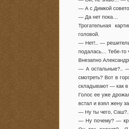
— А с Димкой совет
— Да нет пока…
Трогательная карт
головой.
— Нет!.. — решител
подалась… Тебе-то ч
Внезапно Александр
— А остальные?.. —
смотреть? Вот в гор
складывают — как в 
Голос ее уже дрожа
встал и взял жену з
— Ну ты чего, Саш?.
— Ну почему? — кри