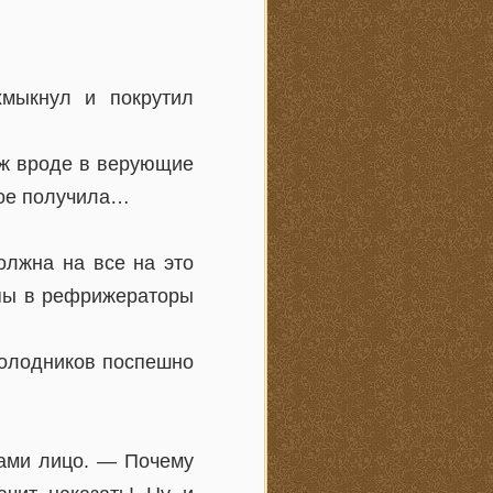
хмыкнул и покрутил
 ж вроде в верующие
вое получила…
олжна на все на это
рупы в рефрижераторы
Колодников поспешно
зами лицо. — Почему