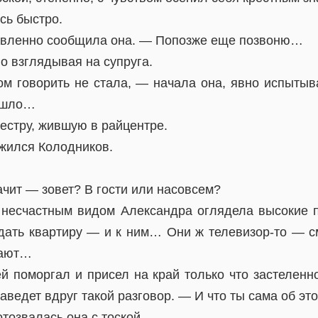
сь быстро.
авленно сообщила она. — Попозже еще позвоню…
о взглядывая на супруга.
ом говорить не стала, — начала она, явно испытыв
ишло…
естру, жившую в райцентре.
жился Колодников.
чит — зовет? В гости или насовсем?
есчастным видом Александра оглядела высокие по
одать квартиру — и к ним… Они ж телевизор-то — см
дают…
 поморгал и присел на край только что застеленн
заведет вдруг такой разговор. — И что ты сама об 
озвалась она с тоской.