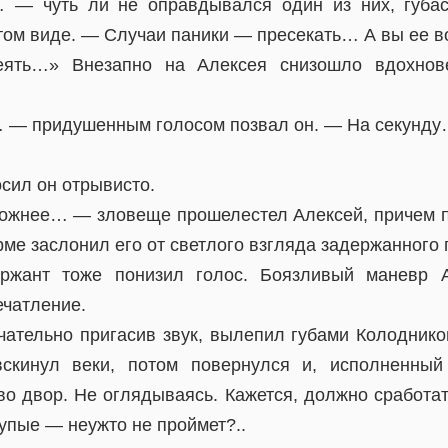
 — чуть ли не оправдывался один из них, губас
том виде. — Случаи паники — пресекать… А вы ее в
еять…» Внезапно на Алексея снизошло вдохнов
 — придушенным голосом позвал он. — На секунд
.
сил он отрывисто.
ожнее… — зловеще прошелестел Алексей, причем по
ме заслонил его от светлого взгляда задержанного
ржант тоже понизил голос. Боязливый маневр А
ечатление.
тельно пригасив звук, вылепил губами Колоднико
скинул веки, потом повернулся и, исполненный 
во двор. Не оглядываясь. Кажется, должно сработат
упые — неужто не проймет?..