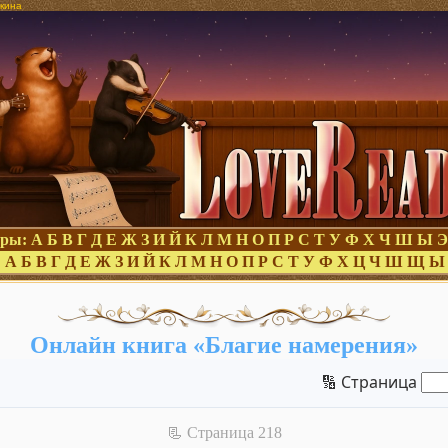
укина
оры:
А
Б
В
Г
Д
Е
Ж
З
И
Й
К
Л
М
Н
О
П
Р
С
Т
У
Ф
Х
Ч
Ш
Ы
Э
:
А
Б
В
Г
Д
Е
Ж
З
И
Й
К
Л
М
Н
О
П
Р
С
Т
У
Ф
Х
Ц
Ч
Ш
Щ
Ы
Онлайн книга «Благие намерения»
🔢 Страница
📃 Cтраница 218