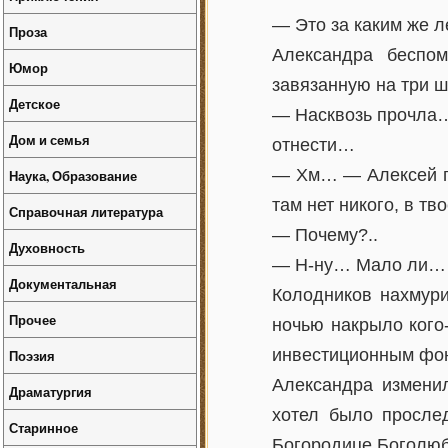
— Это за каким же 
Проза
Александра беспо
Юмор
завязанную на три ш
Детское
— Насквозь прочла…
Дом и семья
отнести…
— Хм… — Алексей по
Наука, Образование
там нет никого, в т
Справочная литература
— Почему?..
Духовность
— Н-ну… Мало ли… И
Документальная
Колодников нахмури
Прочее
ночью накрыло кого-
инвестиционным фо
Поэзия
Александра изменил
Драматургия
хотел было прослед
Старинное
Богородице Боголюбс