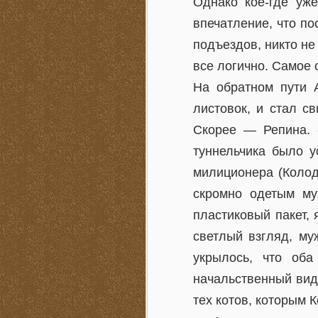
Однако кое-где уж
впечатление, что по
подъездов, никто не
все логично. Самое 
На обратном пути 
листовок, и стал с
Скорее — Репина. 
туннельчика было 
милиционера (Колод
скромно одетым му
пластиковый пакет,
светлый взгляд, му
укрылось, что оба
начальственный вид,
тех котов, которым 