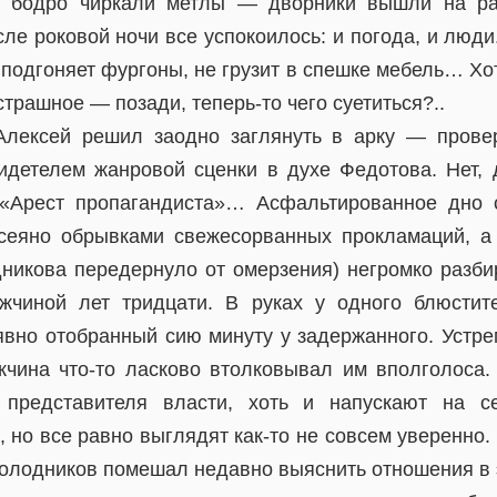
е бодро чиркали метлы — дворники вышли на ра
сле роковой ночи все успокоилось: и погода, и люди
 подгоняет фургоны, не грузит в спешке мебель… Хот
страшное — позади, теперь-то чего суетиться?..
Алексей решил заодно заглянуть в арку — провер
видетелем жанровой сценки в духе Федотова. Нет
«Арест пропагандиста»… Асфальтированное дно с
усеяно обрывками свежесорванных прокламаций, а
никова передернуло от омерзения) негромко разби
жчиной лет тридцати. В руках у одного блюстит
 явно отобранный сию минуту у задержанного. Устре
жчина что-то ласково втолковывал им вполголоса.
 представителя власти, хоть и напускают на 
 но все равно выглядят как-то не совсем уверенно. 
Колодников помешал недавно выяснить отношения в 