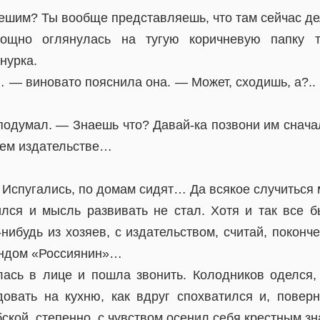
лешим? Ты вообще представляешь, что там сейчас де
мощно оглянулась на тугую коричневую папку т
нурка.
 — виновато пояснила она. — Может, сходишь, а?.. 
думал. — Знаешь что? Давай-ка позвони им сначал
воем издательстве…
спугались, по домам сидят… Да всякое случиться
лся и мысль развивать не стал. Хотя и так все б
нибудь из хозяев, с издательством, считай, покончен
ндом «Россиянин»…
ась в лице и пошла звонить. Колодников оделся,
овать на кухню, как вдруг спохватился и, повер
кой, степенно, с чувством осенил себя крестным з