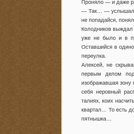
Проняло — и даже р
— Так… — услышал о
не попадайся, понял
Колодников выждал 
уже не было и в п
Оставшийся в одино
переулка.
Алексей, не скрыва
первым делом под
изображавшая зону 
себя неровный рас
талиях, коих насчит
квартал… То есть д
пятнышка…