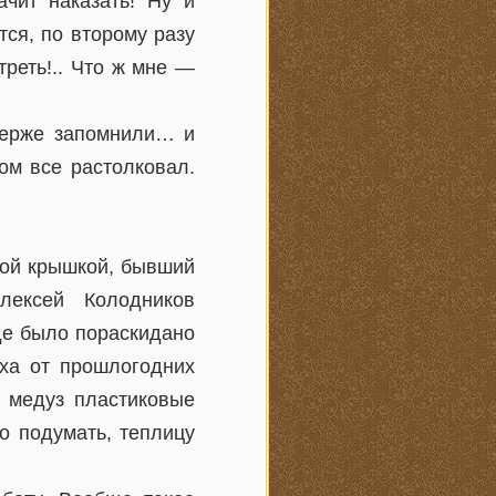
чит наказать! Ну и
тся, по второму разу
треть!.. Что ж мне —
верже запомнили… и
ом все растолковал.
ной крышкой, бывший
лексей Колодников
де было пораскидано
ха от прошлогодних
а медуз пластиковые
о подумать, теплицу