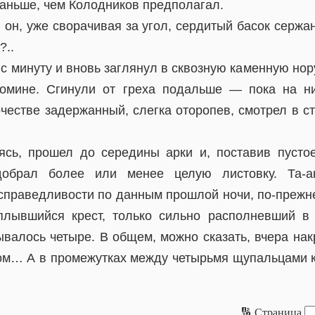
аньше, чем Колодников предполагал.
н, уже сворачивая за угол, сердитый басок сержа
?..
с минуту и вновь заглянул в сквозную каменную нор
омине. Сгинули от греха подальше — пока на ни
честве задержанный, слегка оторопев, смотрел в с
ясь, прошел до середины арки и, поставив пусто
обрал более или менее целую листовку. Та-а
справедливости по данным прошлой ночи, по-прежн
плывшийся крест, только сильно располневший в
ывалось четыре. В общем, можно сказать, вчера на
ом… А в промежутках между четырьмя щупальцами 
🔢 Страница