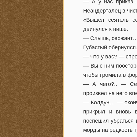
— А у нас приказ…
Неандерталец в чис
«Вышел сеятель с
двинулся к нише.
— Слышь, сержант…
Губастый обернулся
— Что у вас? — спро
— Вы с ним поостор
чтобы громила в фор
— А чего?.. — Се
произвел на него вп
— Колдун… — оконча
прикрыл и вновь в
поспешил убраться 
морды на редкость т