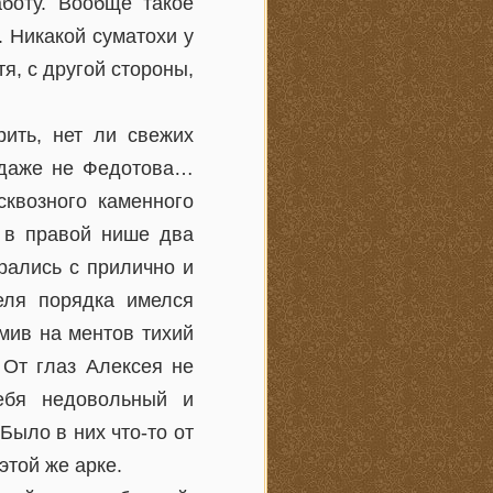
боту. Вообще такое
. Никакой суматохи у
я, с другой стороны,
ить, нет ли свежих
, даже не Федотова…
квозного каменного
 в правой нише два
рались с прилично и
еля порядка имелся
мив на ментов тихий
 От глаз Алексея не
себя недовольный и
Было в них что-то от
этой же арке.