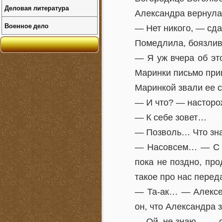
Деловая литература
Александра вернула
Военное дело
— Нет никого, — сд
Помедлила, боязлив
— Я уж вчера об эт
Маринки письмо пр
Маринкой звали ее с
— И что? — насторо
— К себе зовет…
— Позволь… Что зна
— Насовсем… — С н
пока не поздно, пр
такое про нас пере
— Та-ак… — Алексей
он, что Александра 
— Ой, не знаю… — от