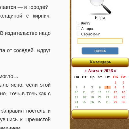
лается — в городе?
олщиной с кирпич,
Ищем:
Книгу
Автора
В издательство надо
Серию книг
а от соседей. Вдруг
Календарь
« Август 2026 »
 могло…
Пн
Вт
Ср
Чт
Пт
Сб
Вс
1
2
ыло ясно: если этой
3
4
5
6
7
8
9
о. Точь-в-точь как с
10
11
12
13
14
15
16
17
18
19
20
21
22
23
24
25
26
27
28
29
30
31
 заправил постель и
нувшись к Пречистой
намением.