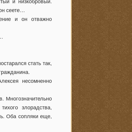
тый и низкобровый.
он сеете…
ение и он отважно
у…
старался стать так,
 гражданина.
лексея несомненно
в. Многозначительно
тихого злорадства,
ь. Оба сопляки еще,