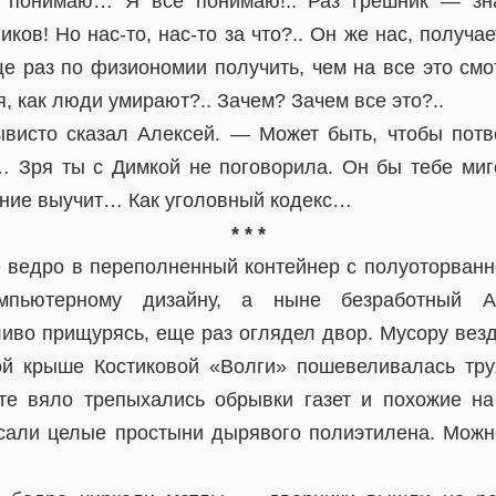
Я понимаю… Я все понимаю!.. Раз грешник — зна
ков! Но нас-то, нас-то за что?.. Он же нас, получае
е раз по физиономии получить, чем на все это смо
я, как люди умирают?.. Зачем? Зачем все это?..
висто сказал Алексей. — Может быть, чтобы пот
 Зря ты с Димкой не поговорила. Он бы тебе миг
ание выучит… Как уголовный кодекс…
* * *
 ведро в переполненный контейнер с полуоторван
мпьютерному дизайну, а ныне безработный А
ливо прищурясь, еще раз оглядел двор. Мусору вез
ой крыше Костиковой «Волги» пошевеливалась тру
те вяло трепыхались обрывки газет и похожие н
исали целые простыни дырявого полиэтилена. Можн