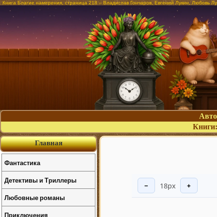
Книга Благие намерения, страница 218 – Владислав Гончаров, Евгений Лукин, Любовь Л
Авт
Книги
Главная
Фантастика
Детективы и Триллеры
18px
−
+
Любовные романы
Приключения