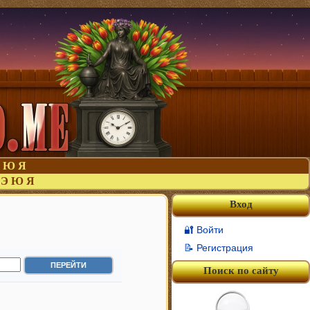
Ю
Я
Э
Ю
Я
Вход
🔐 Войти
📝 Регистрация
Поиск по сайту