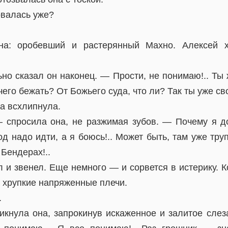
овалась уже?
ина: оробевший и растерянный Махно. Алексей 
ьно сказал он наконец. — Прости, не понимаю!.. Ты
его бежать? От Божьего суда, что ли? Так ты уже с
а всхлипнула.
 спросила она, не разжимая зубов. — Почему я д
од надо идти, а я боюсь!.. Может быть, там уже т
Бендерах!..
л и звенел. Еще немного — и сорвется в истерику. 
а хрупкие напряженные плечи.
.
кнула она, запрокинув искаженное и залитое сле