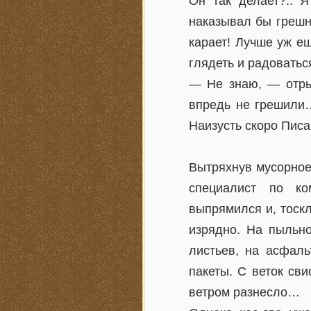
Он так делает?.. 
наказывал бы грешни
карает! Лучше уж ещ
глядеть и радоватьс
— Не знаю, — отры
впредь не грешили…
Наизусть скоро Пис
Вытряхнув мусорное
специалист по ко
выпрямился и, тоск
изрядно. На пыльн
листьев, на асфаль
пакеты. С веток св
ветром разнесло…