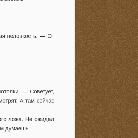
ая неловкость. — От
толки. — Советует,
отрят. А там сейчас
ого ложа. Не ожидал
этом думаешь…